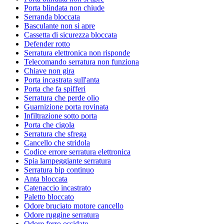
Porta blindata non chiude
Serranda bloccata
Basculante non si apre
Cassetta di sicurezza bloccata
Defender rotto
Serratura elettronica non risponde
Telecomando serratura non funziona
Chiave non gira
Porta incastrata sull'anta
Porta che fa spifferi
Serratura che perde olio
Guarnizione porta rovinata
Infiltrazione sotto porta
Porta che cigola
Serratura che sfrega
Cancello che stridola
Codice errore serratura elettronica
Spia lampeggiante serratura
Serratura bip continuo
Anta bloccata
Catenaccio incastrato
Paletto bloccato
Odore bruciato motore cancello
Odore ruggine serratura
Odore ferro ossidato