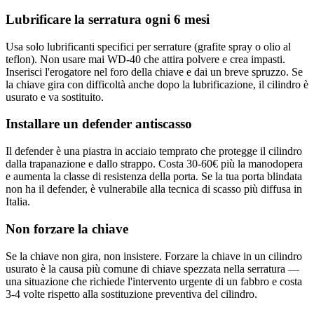
Lubrificare la serratura ogni 6 mesi
Usa solo lubrificanti specifici per serrature (grafite spray o olio al
teflon). Non usare mai WD-40 che attira polvere e crea impasti.
Inserisci l'erogatore nel foro della chiave e dai un breve spruzzo. Se
la chiave gira con difficoltà anche dopo la lubrificazione, il cilindro è
usurato e va sostituito.
Installare un defender antiscasso
Il defender è una piastra in acciaio temprato che protegge il cilindro
dalla trapanazione e dallo strappo. Costa 30-60€ più la manodopera
e aumenta la classe di resistenza della porta. Se la tua porta blindata
non ha il defender, è vulnerabile alla tecnica di scasso più diffusa in
Italia.
Non forzare la chiave
Se la chiave non gira, non insistere. Forzare la chiave in un cilindro
usurato è la causa più comune di chiave spezzata nella serratura —
una situazione che richiede l'intervento urgente di un fabbro e costa
3-4 volte rispetto alla sostituzione preventiva del cilindro.