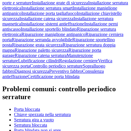
porte e serrature
Installazione grate di sicurezza
Installazione serratura
elettronica
Installazione serratura smart
Installazione maniglione
antipanico
Installazione porta tagliafuoco
Installazione chiavistello
sicurezza
Installazione catena sicurezza
Installazione serratura
magnetica
Installazione sistemi antieffrazione
Installazione perni
antiscasso
Installazione sportello blindato
Riparazione serratura
elettronica
Riparazione maniglione antipanico
Riparazione cerniera
porta
Riparazione serranda avvolgibile
Riparazione sportellino
posta
Riparazione grata sicurezza
Riparazione serratura doppia
mappa
Riparazione paletto sicurezza
Riparazione porta
garage
Riparazione catena serratura
Manutenzione
serrature
Lubrificazione cilindri
Regolazione cerniere
Verifica
sicurezza porta
Controllo periodico serrature
Sopralluogo
fabbro
Diagnosi sicurezza
Preventivo fabbro
Consulenza
antieffrazione
Certificazione porta blindata
Problemi comuni:
controllo periodico
serrature
Porta bloccata
Chiave spezzata nella serratura
Serratura gira a vuoto
Serratura bloccata
Porta blindata non si apre