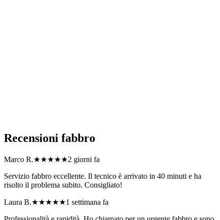
Quali zone coprite con il servizio di fabbro?
Offrite garanzia sugli interventi di fabbro?
Siete disponibili per interventi urgenti di fabbro in Lombardia?
Quali tipi di problema di serratura o accesso risolvete in
Lombardia?
Come posso richiedere un preventivo per fabbro?
Recensioni
fabbro
Marco R.
★★★★★
2 giorni fa
Servizio fabbro eccellente. Il tecnico è arrivato in 40 minuti e ha
risolto il problema subito. Consigliato!
Laura B.
★★★★★
1 settimana fa
Professionalità e rapidità. Ho chiamato per un urgente fabbro e sono