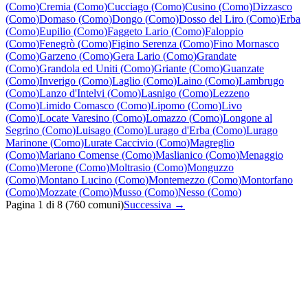
(
Como
)
Cremia
(
Como
)
Cucciago
(
Como
)
Cusino
(
Como
)
Dizzasco
(
Como
)
Domaso
(
Como
)
Dongo
(
Como
)
Dosso del Liro
(
Como
)
Erba
(
Como
)
Eupilio
(
Como
)
Faggeto Lario
(
Como
)
Faloppio
(
Como
)
Fenegrò
(
Como
)
Figino Serenza
(
Como
)
Fino Mornasco
(
Como
)
Garzeno
(
Como
)
Gera Lario
(
Como
)
Grandate
(
Como
)
Grandola ed Uniti
(
Como
)
Griante
(
Como
)
Guanzate
(
Como
)
Inverigo
(
Como
)
Laglio
(
Como
)
Laino
(
Como
)
Lambrugo
(
Como
)
Lanzo d'Intelvi
(
Como
)
Lasnigo
(
Como
)
Lezzeno
(
Como
)
Limido Comasco
(
Como
)
Lipomo
(
Como
)
Livo
(
Como
)
Locate Varesino
(
Como
)
Lomazzo
(
Como
)
Longone al
Segrino
(
Como
)
Luisago
(
Como
)
Lurago d'Erba
(
Como
)
Lurago
Marinone
(
Como
)
Lurate Caccivio
(
Como
)
Magreglio
(
Como
)
Mariano Comense
(
Como
)
Maslianico
(
Como
)
Menaggio
(
Como
)
Merone
(
Como
)
Moltrasio
(
Como
)
Monguzzo
(
Como
)
Montano Lucino
(
Como
)
Montemezzo
(
Como
)
Montorfano
(
Como
)
Mozzate
(
Como
)
Musso
(
Como
)
Nesso
(
Como
)
Pagina
1
di
8
(
760
comuni)
Successiva →
Quanto costa un intervento di fabbro in Lombardia?
Quanto tempo serve per un intervento di fabbro in Lombardia?