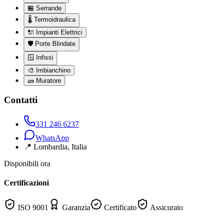
🏪
Serrande
🌡️
Termoidraulica
🔌
Impianti Elettrici
🛡️
Porte Blindate
🪟
Infissi
🎨
Imbianchino
🧱
Muratore
Contatti
331 246 6237
WhatsApp
📍
Lombardia
, Italia
Disponibili ora
Certificazioni
ISO 9001
Garanzia
Certificato
Assicurato