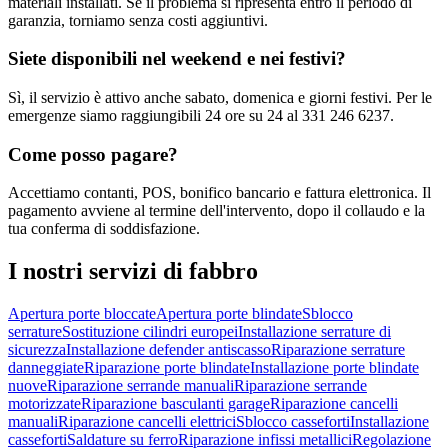
materiali installati. Se il problema si ripresenta entro il periodo di
garanzia, torniamo senza costi aggiuntivi.
Siete disponibili nel weekend e nei festivi?
Sì, il servizio è attivo anche sabato, domenica e giorni festivi. Per le
emergenze siamo raggiungibili 24 ore su 24 al 331 246 6237.
Come posso pagare?
Accettiamo contanti, POS, bonifico bancario e fattura elettronica. Il
pagamento avviene al termine dell'intervento, dopo il collaudo e la
tua conferma di soddisfazione.
I nostri servizi di
fabbro
Apertura porte bloccate
Apertura porte blindate
Sblocco
serrature
Sostituzione cilindri europei
Installazione serrature di
sicurezza
Installazione defender antiscasso
Riparazione serrature
danneggiate
Riparazione porte blindate
Installazione porte blindate
nuove
Riparazione serrande manuali
Riparazione serrande
motorizzate
Riparazione basculanti garage
Riparazione cancelli
manuali
Riparazione cancelli elettrici
Sblocco casseforti
Installazione
casseforti
Saldature su ferro
Riparazione infissi metallici
Regolazione