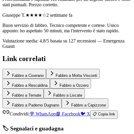
stati puntuali. Prezzo corretto.
Giuseppe T.
★★★★
☆
2 settimane fa
Buon servizio di fabbro. Tecnico competente e cortese. Unico
appunto: ho aspettato 50 minuti, ma l'intervento è stato rapido.
Valutazione media: 4.8/5 basata su 127 recensioni —
Emergenza
Guasti
Link correlati
Fabbro a Ciserano
Fabbro a Motta Visconti
Fabbro a Rescaldina
Fabbro a Ozzero
Fabbro a Ternate
Fabbro a Liscate
Fabbro a Paderno Dugnano
Fabbro a Capizzone
Condividi:
💬
WhatsApp
📘
Facebook
🐦
X
📋 Copia link
🏷️ Segnalaci e guadagna