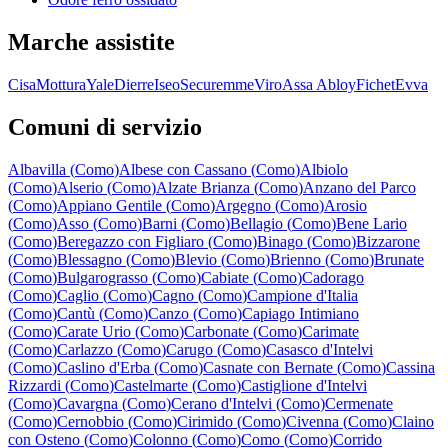
Marche assistite
Cisa
Mottura
Yale
Dierre
Iseo
Securemme
Viro
Assa Abloy
Fichet
Evva
Comuni di servizio
Albavilla
(
Como
)
Albese con Cassano
(
Como
)
Albiolo
(
Como
)
Alserio
(
Como
)
Alzate Brianza
(
Como
)
Anzano del Parco
(
Como
)
Appiano Gentile
(
Como
)
Argegno
(
Como
)
Arosio
(
Como
)
Asso
(
Como
)
Barni
(
Como
)
Bellagio
(
Como
)
Bene Lario
(
Como
)
Beregazzo con Figliaro
(
Como
)
Binago
(
Como
)
Bizzarone
(
Como
)
Blessagno
(
Como
)
Blevio
(
Como
)
Brienno
(
Como
)
Brunate
(
Como
)
Bulgarograsso
(
Como
)
Cabiate
(
Como
)
Cadorago
(
Como
)
Caglio
(
Como
)
Cagno
(
Como
)
Campione d'Italia
(
Como
)
Cantù
(
Como
)
Canzo
(
Como
)
Capiago Intimiano
(
Como
)
Carate Urio
(
Como
)
Carbonate
(
Como
)
Carimate
(
Como
)
Carlazzo
(
Como
)
Carugo
(
Como
)
Casasco d'Intelvi
(
Como
)
Caslino d'Erba
(
Como
)
Casnate con Bernate
(
Como
)
Cassina
Rizzardi
(
Como
)
Castelmarte
(
Como
)
Castiglione d'Intelvi
(
Como
)
Cavargna
(
Como
)
Cerano d'Intelvi
(
Como
)
Cermenate
(
Como
)
Cernobbio
(
Como
)
Cirimido
(
Como
)
Civenna
(
Como
)
Claino
con Osteno
(
Como
)
Colonno
(
Como
)
Como
(
Como
)
Corrido