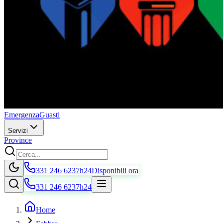
Emergenza
Guasti
Servizi
Province
331 246 6237
h24
Disponibili ora
331 246 6237
h24
Home