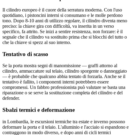
Il cilindro europeo è il cuore della serratura moderna. Con l'uso
quotidiano, i pistoncini interni si consumano e le molle perdono
tono. Dopo 8-10 anni di utilizzo regolare, il cilindro diventa meno
preciso: la chiave gira con difficoltà, va inserita in un verso
specifico, fa attrito. Se inizi a sentire resistenza, non forzare: è il
segnale che il cilindro va sostituito prima che si blocchi del tutto o
che la chiave si spezz al suo interno.
Tentativo di scasso
Se la porta mostra segni di manomissione — graffi attorno al
cilindro, ammaccature sul telaio, cilindro sporgente o danneggiato
— è probabile che qualcuno abbia tentato di forzarla. Anche se il
tentativo è fallito, i componenti interni potrebbero essere
compromessi. Un fabbro professionista può valutare se basta una
riparazione o se serve la sostituzione completa del cilindro e del
defender.
Sbalzi termici e deformazione
in Lombardia, le escursioni termiche tra estate e inverno possono
deformare la porta e il telaio. L'alluminio e l'acciaio si espandono e
contraggono in modo diverso, e dopo anni di cicli termici