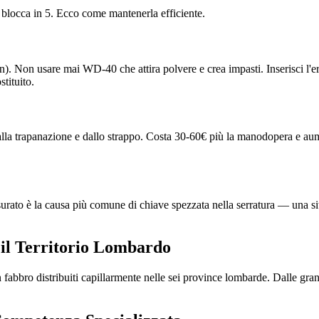
 blocca in 5. Ecco come mantenerla efficiente.
flon). Non usare mai WD-40 che attira polvere e crea impasti. Inserisci l'
stituito.
dalla trapanazione e dallo strappo. Costa 30-60€ più la manodopera e aume
usurato è la causa più comune di chiave spezzata nella serratura — una si
il Territorio Lombardo
on fabbro distribuiti capillarmente nelle sei province lombarde. Dalle 