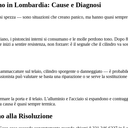
ano in Lombardia: Cause e Diagnosi
e si spezza — sono situazioni che creano panico, ma hanno quasi sempre 
diano, i pistoncini interni si consumano e le molle perdono tono. Dopo 8-1
Se inizi a sentire resistenza, non forzare: è il segnale che il cilindro va s
ammaccature sul telaio, cilindro sporgente o danneggiato — è probabile c
onista può valutare se basta una riparazione o se serve la sostituzione 
mare la porta e il telaio. L'alluminio e l'acciaio si espandono e contrag
, la causa è quasi sempre termica.
o alla Risoluzione