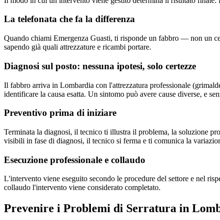
Il modo in cui un intervento viene gestito determina il risultato fin
La telefonata che fa la differenza
Quando chiami Emergenza Guasti, ti risponde un fabbro — non un central
sapendo già quali attrezzature e ricambi portare.
Diagnosi sul posto: nessuna ipotesi, solo certezze
Il fabbro arriva in Lombardia con l'attrezzatura professionale (grimaldel
identificare la causa esatta. Un sintomo può avere cause diverse, e senz
Preventivo prima di iniziare
Terminata la diagnosi, il tecnico ti illustra il problema, la soluzione 
visibili in fase di diagnosi, il tecnico si ferma e ti comunica la variazio
Esecuzione professionale e collaudo
L'intervento viene eseguito secondo le procedure del settore e nel ri
collaudo l'intervento viene considerato completato.
Prevenire i Problemi di Serratura in Lom