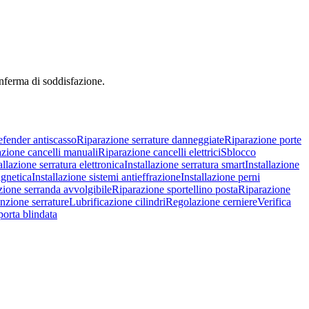
onferma di soddisfazione.
efender antiscasso
Riparazione serrature danneggiate
Riparazione porte
zione cancelli manuali
Riparazione cancelli elettrici
Sblocco
allazione serratura elettronica
Installazione serratura smart
Installazione
agnetica
Installazione sistemi antieffrazione
Installazione perni
zione serranda avvolgibile
Riparazione sportellino posta
Riparazione
zione serrature
Lubrificazione cilindri
Regolazione cerniere
Verifica
porta blindata