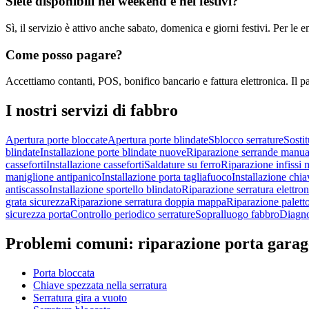
Siete disponibili nel weekend e nei festivi?
Sì, il servizio è attivo anche sabato, domenica e giorni festivi. Per l
Come posso pagare?
Accettiamo contanti, POS, bonifico bancario e fattura elettronica. Il p
I nostri servizi di
fabbro
Apertura porte bloccate
Apertura porte blindate
Sblocco serrature
Sostit
blindate
Installazione porte blindate nuove
Riparazione serrande manua
casseforti
Installazione casseforti
Saldature su ferro
Riparazione infissi m
maniglione antipanico
Installazione porta tagliafuoco
Installazione chia
antiscasso
Installazione sportello blindato
Riparazione serratura elettron
grata sicurezza
Riparazione serratura doppia mappa
Riparazione palett
sicurezza porta
Controllo periodico serrature
Sopralluogo fabbro
Diagno
Problemi comuni:
riparazione porta garag
Porta bloccata
Chiave spezzata nella serratura
Serratura gira a vuoto