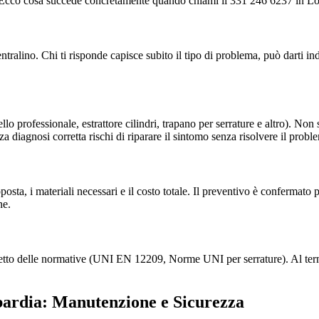
ale. Ecco cosa succede concretamente quando chiami il 331 246 6237 in L
ino. Chi ti risponde capisce subito il tipo di problema, può darti indi
lo professionale, estrattore cilindri, trapano per serrature e altro). Non
a diagnosi corretta rischi di riparare il sintomo senza risolvere il probl
proposta, i materiali necessari e il costo totale. Il preventivo è conferma
ne.
spetto delle normative (UNI EN 12209, Norme UNI per serrature). Al term
bardia: Manutenzione e Sicurezza