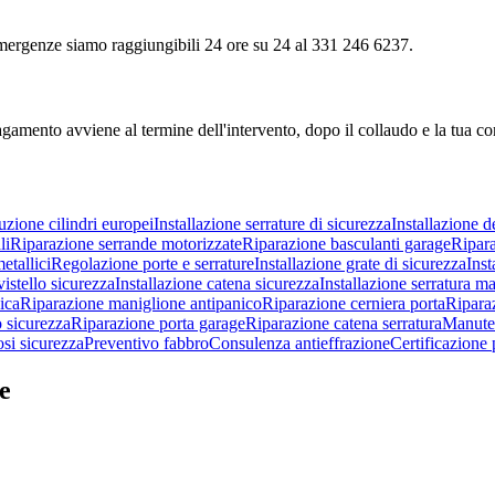
e emergenze siamo raggiungibili 24 ore su 24 al 331 246 6237.
agamento avviene al termine dell'intervento, dopo il collaudo e la tua c
uzione cilindri europei
Installazione serrature di sicurezza
Installazione d
li
Riparazione serrande motorizzate
Riparazione basculanti garage
Ripara
etallici
Regolazione porte e serrature
Installazione grate di sicurezza
Inst
vistello sicurezza
Installazione catena sicurezza
Installazione serratura m
ica
Riparazione maniglione antipanico
Riparazione cerniera porta
Ripara
o sicurezza
Riparazione porta garage
Riparazione catena serratura
Manuten
si sicurezza
Preventivo fabbro
Consulenza antieffrazione
Certificazione 
e