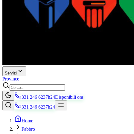
Servizi
Province
331 246 6237
h24
Disponibili ora
331 246 6237
h24
Home
Fabbro