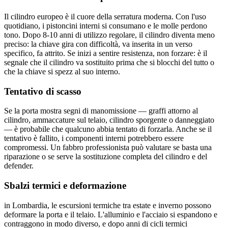
Il cilindro europeo è il cuore della serratura moderna. Con l'uso
quotidiano, i pistoncini interni si consumano e le molle perdono
tono. Dopo 8-10 anni di utilizzo regolare, il cilindro diventa meno
preciso: la chiave gira con difficoltà, va inserita in un verso
specifico, fa attrito. Se inizi a sentire resistenza, non forzare: è il
segnale che il cilindro va sostituito prima che si blocchi del tutto o
che la chiave si spezz al suo interno.
Tentativo di scasso
Se la porta mostra segni di manomissione — graffi attorno al
cilindro, ammaccature sul telaio, cilindro sporgente o danneggiato
— è probabile che qualcuno abbia tentato di forzarla. Anche se il
tentativo è fallito, i componenti interni potrebbero essere
compromessi. Un fabbro professionista può valutare se basta una
riparazione o se serve la sostituzione completa del cilindro e del
defender.
Sbalzi termici e deformazione
in Lombardia, le escursioni termiche tra estate e inverno possono
deformare la porta e il telaio. L'alluminio e l'acciaio si espandono e
contraggono in modo diverso, e dopo anni di cicli termici