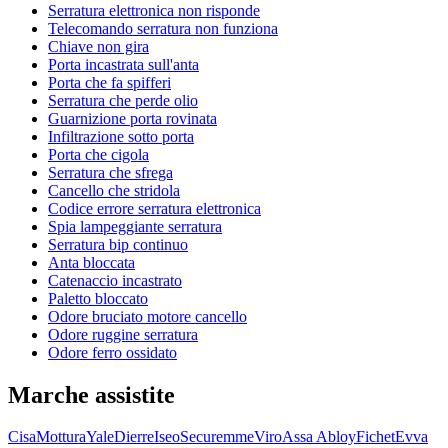
Serratura elettronica non risponde
Telecomando serratura non funziona
Chiave non gira
Porta incastrata sull'anta
Porta che fa spifferi
Serratura che perde olio
Guarnizione porta rovinata
Infiltrazione sotto porta
Porta che cigola
Serratura che sfrega
Cancello che stridola
Codice errore serratura elettronica
Spia lampeggiante serratura
Serratura bip continuo
Anta bloccata
Catenaccio incastrato
Paletto bloccato
Odore bruciato motore cancello
Odore ruggine serratura
Odore ferro ossidato
Marche assistite
Cisa
Mottura
Yale
Dierre
Iseo
Securemme
Viro
Assa Abloy
Fichet
Evva