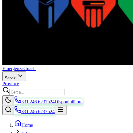
Emergenza
Guasti
Servizi
Province
331 246 6237
h24
Disponibili ora
331 246 6237
h24
Home