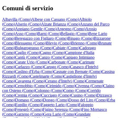
Comuni di servizio
Albavilla
(
Como
)
Albese con Cassano
(
Como
)
Albiolo
(
Como
)
Alserio
(
Como
)
Alzate Brianza
(
Como
)
Anzano del Parco
(
Como
)
Appiano Gentile
(
Como
)
Argegno
(
Como
)
Arosio
(
Como
)
Asso
(
Como
)
Barni
(
Como
)
Bellagio
(
Como
)
Bene Lario
(
Como
)
Beregazzo con Figliaro
(
Como
)
Binago
(
Como
)
Bizzarone
(
Como
)
Blessagno
(
Como
)
Blevio
(
Como
)
Brienno
(
Como
)
Brunate
(
Como
)
Bulgarograsso
(
Como
)
Cabiate
(
Como
)
Cadorago
(
Como
)
Caglio
(
Como
)
Cagno
(
Como
)
Campione d'Italia
(
Como
)
Cantù
(
Como
)
Canzo
(
Como
)
Capiago Intimiano
(
Como
)
Carate Urio
(
Como
)
Carbonate
(
Como
)
Carimate
(
Como
)
Carlazzo
(
Como
)
Carugo
(
Como
)
Casasco d'Intelvi
(
Como
)
Caslino d'Erba
(
Como
)
Casnate con Bernate
(
Como
)
Cassina
Rizzardi
(
Como
)
Castelmarte
(
Como
)
Castiglione d'Intelvi
(
Como
)
Cavargna
(
Como
)
Cerano d'Intelvi
(
Como
)
Cermenate
(
Como
)
Cernobbio
(
Como
)
Cirimido
(
Como
)
Civenna
(
Como
)
Claino
con Osteno
(
Como
)
Colonno
(
Como
)
Como
(
Como
)
Corrido
(
Como
)
Cremia
(
Como
)
Cucciago
(
Como
)
Cusino
(
Como
)
Dizzasco
(
Como
)
Domaso
(
Como
)
Dongo
(
Como
)
Dosso del Liro
(
Como
)
Erba
(
Como
)
Eupilio
(
Como
)
Faggeto Lario
(
Como
)
Faloppio
(
Como
)
Fenegrò
(
Como
)
Figino Serenza
(
Como
)
Fino Mornasco
(
Como
)
Garzeno
(
Como
)
Gera Lario
(
Como
)
Grandate