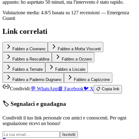
appunto: ho aspettato 50 minuti, ma l'intervento è stato rapido.
Valutazione media: 4.8/5 basata su 127 recensioni —
Emergenza
Guasti
Link correlati
Fabbro a Ciserano
Fabbro a Motta Visconti
Fabbro a Rescaldina
Fabbro a Ozzero
Fabbro a Ternate
Fabbro a Liscate
Fabbro a Paderno Dugnano
Fabbro a Capizzone
Condividi:
💬
WhatsApp
📘
Facebook
🐦
X
📋 Copia link
🏷️ Segnalaci e guadagna
Condividi il tuo link personale con amici e conoscenti. Per ogni
segnalazione ricevi un bonus!
Iscriviti