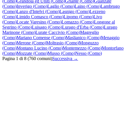
(
Como
)
Grandola ed Uniti
(
Como
)
Griante
(
Como
)
Guanzate
(
Como
)
Inverigo
(
Como
)
Laglio
(
Como
)
Laino
(
Como
)
Lambrugo
(
Como
)
Lanzo d'Intelvi
(
Como
)
Lasnigo
(
Como
)
Lezzeno
(
Como
)
Limido Comasco
(
Como
)
Lipomo
(
Como
)
Livo
(
Como
)
Locate Varesino
(
Como
)
Lomazzo
(
Como
)
Longone al
Segrino
(
Como
)
Luisago
(
Como
)
Lurago d'Erba
(
Como
)
Lurago
Marinone
(
Como
)
Lurate Caccivio
(
Como
)
Magreglio
(
Como
)
Mariano Comense
(
Como
)
Maslianico
(
Como
)
Menaggio
(
Como
)
Merone
(
Como
)
Moltrasio
(
Como
)
Monguzzo
(
Como
)
Montano Lucino
(
Como
)
Montemezzo
(
Como
)
Montorfano
(
Como
)
Mozzate
(
Como
)
Musso
(
Como
)
Nesso
(
Como
)
Pagina
1
di
8
(
760
comuni)
Successiva →
Quanto costa un intervento di fabbro in Lombardia?
Quanto tempo serve per un intervento di fabbro in Lombardia?
Quali zone coprite con il servizio di fabbro?
Offrite garanzia sugli interventi di fabbro?