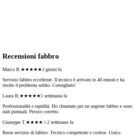
Siete disponibili per interventi urgenti di fabbro in Lombardia?
Quali tipi di problema di serratura o accesso risolvete in
Lombardia?
Come posso richiedere un preventivo per fabbro?
Recensioni
fabbro
Marco R.
★★★★★
2 giorni fa
Servizio fabbro eccellente. Il tecnico è arrivato in 40 minuti e ha
risolto il problema subito. Consigliato!
Laura B.
★★★★★
1 settimana fa
Professionalità e rapidità. Ho chiamato per un urgente fabbro e sono
stati puntuali. Prezzo corretto.
Giuseppe T.
★★★★
☆
2 settimane fa
Buon servizio di fabbro. Tecnico competente e cortese. Unico