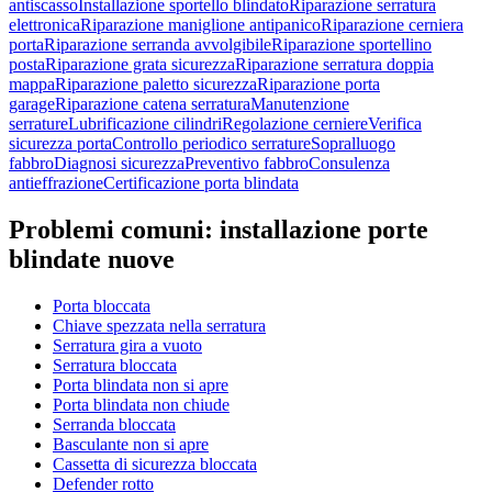
antiscasso
Installazione sportello blindato
Riparazione serratura
elettronica
Riparazione maniglione antipanico
Riparazione cerniera
porta
Riparazione serranda avvolgibile
Riparazione sportellino
posta
Riparazione grata sicurezza
Riparazione serratura doppia
mappa
Riparazione paletto sicurezza
Riparazione porta
garage
Riparazione catena serratura
Manutenzione
serrature
Lubrificazione cilindri
Regolazione cerniere
Verifica
sicurezza porta
Controllo periodico serrature
Sopralluogo
fabbro
Diagnosi sicurezza
Preventivo fabbro
Consulenza
antieffrazione
Certificazione porta blindata
Problemi comuni:
installazione porte
blindate nuove
Porta bloccata
Chiave spezzata nella serratura
Serratura gira a vuoto
Serratura bloccata
Porta blindata non si apre
Porta blindata non chiude
Serranda bloccata
Basculante non si apre
Cassetta di sicurezza bloccata
Defender rotto