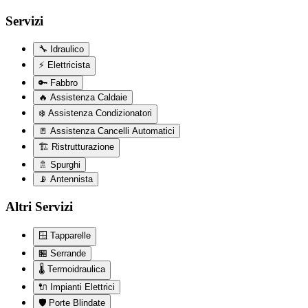
Servizi
🔧
Idraulico
⚡
Elettricista
🔑
Fabbro
🔥
Assistenza Caldaie
❄️
Assistenza Condizionatori
🚪
Assistenza Cancelli Automatici
🏗️
Ristrutturazione
🚿
Spurghi
📡
Antennista
Altri Servizi
🪟
Tapparelle
🏪
Serrande
🌡️
Termoidraulica
🔌
Impianti Elettrici
🛡️
Porte Blindate