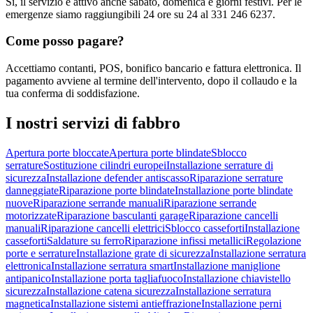
Sì, il servizio è attivo anche sabato, domenica e giorni festivi. Per le
emergenze siamo raggiungibili 24 ore su 24 al 331 246 6237.
Come posso pagare?
Accettiamo contanti, POS, bonifico bancario e fattura elettronica. Il
pagamento avviene al termine dell'intervento, dopo il collaudo e la
tua conferma di soddisfazione.
I nostri servizi di
fabbro
Apertura porte bloccate
Apertura porte blindate
Sblocco
serrature
Sostituzione cilindri europei
Installazione serrature di
sicurezza
Installazione defender antiscasso
Riparazione serrature
danneggiate
Riparazione porte blindate
Installazione porte blindate
nuove
Riparazione serrande manuali
Riparazione serrande
motorizzate
Riparazione basculanti garage
Riparazione cancelli
manuali
Riparazione cancelli elettrici
Sblocco casseforti
Installazione
casseforti
Saldature su ferro
Riparazione infissi metallici
Regolazione
porte e serrature
Installazione grate di sicurezza
Installazione serratura
elettronica
Installazione serratura smart
Installazione maniglione
antipanico
Installazione porta tagliafuoco
Installazione chiavistello
sicurezza
Installazione catena sicurezza
Installazione serratura
magnetica
Installazione sistemi antieffrazione
Installazione perni