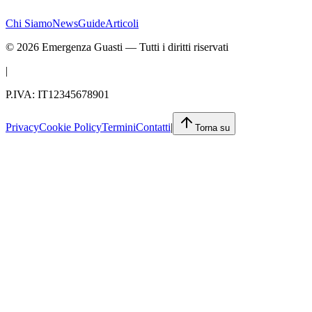
Chi Siamo
News
Guide
Articoli
©
2026
Emergenza Guasti
— Tutti i diritti riservati
|
P.IVA: IT12345678901
Privacy
Cookie Policy
Termini
Contatti
|
Torna su