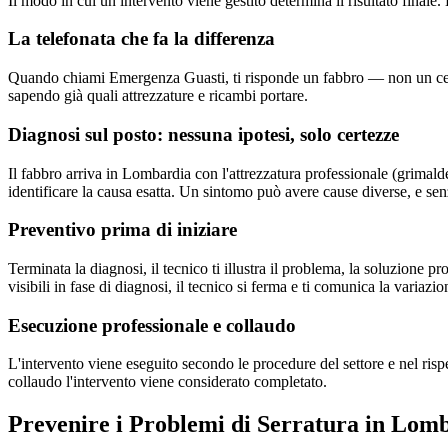
Il modo in cui un intervento viene gestito determina il risultato fin
La telefonata che fa la differenza
Quando chiami Emergenza Guasti, ti risponde un fabbro — non un central
sapendo già quali attrezzature e ricambi portare.
Diagnosi sul posto: nessuna ipotesi, solo certezze
Il fabbro arriva in Lombardia con l'attrezzatura professionale (grimaldel
identificare la causa esatta. Un sintomo può avere cause diverse, e senz
Preventivo prima di iniziare
Terminata la diagnosi, il tecnico ti illustra il problema, la soluzione 
visibili in fase di diagnosi, il tecnico si ferma e ti comunica la variazio
Esecuzione professionale e collaudo
L'intervento viene eseguito secondo le procedure del settore e nel ri
collaudo l'intervento viene considerato completato.
Prevenire i Problemi di Serratura in Lom