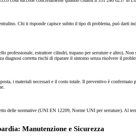
ale. Ecco cosa succede concretamente quando chiami il 331 246 6237 in L
ino. Chi ti risponde capisce subito il tipo di problema, può darti indi
lo professionale, estrattore cilindri, trapano per serrature e altro). Non
a diagnosi corretta rischi di riparare il sintomo senza risolvere il probl
proposta, i materiali necessari e il costo totale. Il preventivo è conferma
ne.
spetto delle normative (UNI EN 12209, Norme UNI per serrature). Al term
bardia: Manutenzione e Sicurezza