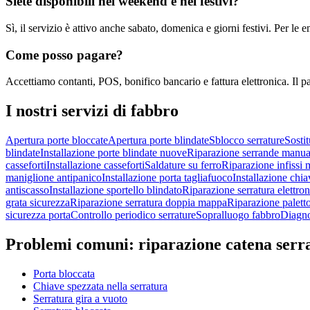
Siete disponibili nel weekend e nei festivi?
Sì, il servizio è attivo anche sabato, domenica e giorni festivi. Per l
Come posso pagare?
Accettiamo contanti, POS, bonifico bancario e fattura elettronica. Il p
I nostri servizi di
fabbro
Apertura porte bloccate
Apertura porte blindate
Sblocco serrature
Sostit
blindate
Installazione porte blindate nuove
Riparazione serrande manua
casseforti
Installazione casseforti
Saldature su ferro
Riparazione infissi m
maniglione antipanico
Installazione porta tagliafuoco
Installazione chia
antiscasso
Installazione sportello blindato
Riparazione serratura elettron
grata sicurezza
Riparazione serratura doppia mappa
Riparazione palett
sicurezza porta
Controllo periodico serrature
Sopralluogo fabbro
Diagno
Problemi comuni:
riparazione catena serr
Porta bloccata
Chiave spezzata nella serratura
Serratura gira a vuoto