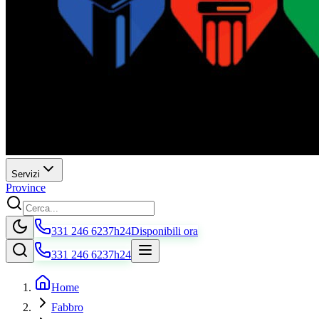
Servizi
Province
331 246 6237
h24
Disponibili ora
331 246 6237
h24
Home
Fabbro