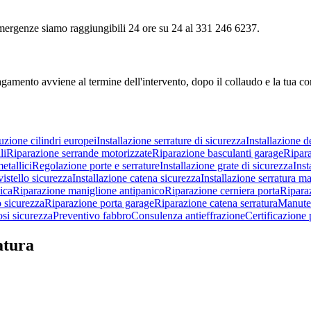
e emergenze siamo raggiungibili 24 ore su 24 al 331 246 6237.
agamento avviene al termine dell'intervento, dopo il collaudo e la tua c
uzione cilindri europei
Installazione serrature di sicurezza
Installazione d
li
Riparazione serrande motorizzate
Riparazione basculanti garage
Ripara
etallici
Regolazione porte e serrature
Installazione grate di sicurezza
Inst
vistello sicurezza
Installazione catena sicurezza
Installazione serratura m
ica
Riparazione maniglione antipanico
Riparazione cerniera porta
Ripara
o sicurezza
Riparazione porta garage
Riparazione catena serratura
Manuten
si sicurezza
Preventivo fabbro
Consulenza antieffrazione
Certificazione 
atura