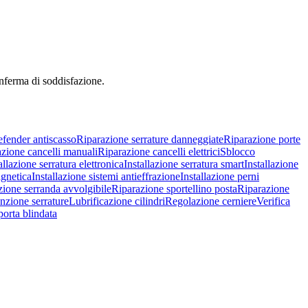
onferma di soddisfazione.
efender antiscasso
Riparazione serrature danneggiate
Riparazione porte
zione cancelli manuali
Riparazione cancelli elettrici
Sblocco
allazione serratura elettronica
Installazione serratura smart
Installazione
agnetica
Installazione sistemi antieffrazione
Installazione perni
zione serranda avvolgibile
Riparazione sportellino posta
Riparazione
zione serrature
Lubrificazione cilindri
Regolazione cerniere
Verifica
porta blindata