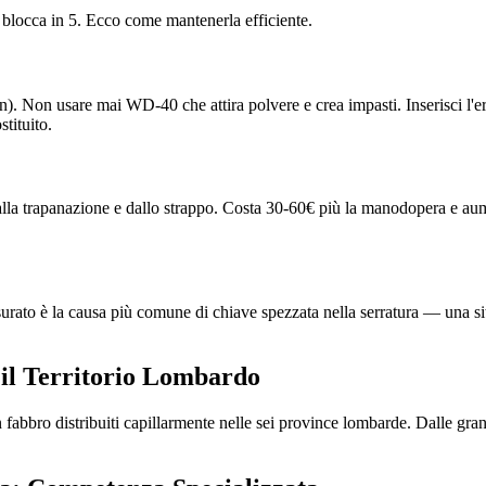
 blocca in 5. Ecco come mantenerla efficiente.
flon). Non usare mai WD-40 che attira polvere e crea impasti. Inserisci l'
stituito.
dalla trapanazione e dallo strappo. Costa 30-60€ più la manodopera e aume
usurato è la causa più comune di chiave spezzata nella serratura — una si
il Territorio Lombardo
on fabbro distribuiti capillarmente nelle sei province lombarde. Dalle 