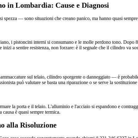
ano in Lombardia: Cause e Diagnosi
e si spezza — sono situazioni che creano panico, ma hanno quasi sempre 
diano, i pistoncini interni si consumano e le molle perdono tono. Dopo 8-1
Se inizi a sentire resistenza, non forzare: è il segnale che il cilindro va s
ammaccature sul telaio, cilindro sporgente o danneggiato — è probabile c
onista può valutare se basta una riparazione o se serve la sostituzione 
mare la porta e il telaio. L'alluminio e l'acciaio si espandono e contrag
, la causa è quasi sempre termica.
o alla Risoluzione