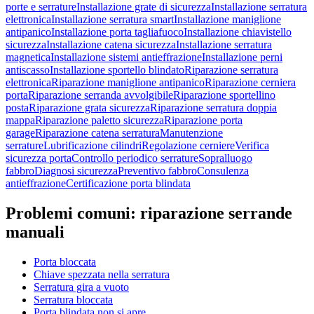
porte e serrature
Installazione grate di sicurezza
Installazione serratura
elettronica
Installazione serratura smart
Installazione maniglione
antipanico
Installazione porta tagliafuoco
Installazione chiavistello
sicurezza
Installazione catena sicurezza
Installazione serratura
magnetica
Installazione sistemi antieffrazione
Installazione perni
antiscasso
Installazione sportello blindato
Riparazione serratura
elettronica
Riparazione maniglione antipanico
Riparazione cerniera
porta
Riparazione serranda avvolgibile
Riparazione sportellino
posta
Riparazione grata sicurezza
Riparazione serratura doppia
mappa
Riparazione paletto sicurezza
Riparazione porta
garage
Riparazione catena serratura
Manutenzione
serrature
Lubrificazione cilindri
Regolazione cerniere
Verifica
sicurezza porta
Controllo periodico serrature
Sopralluogo
fabbro
Diagnosi sicurezza
Preventivo fabbro
Consulenza
antieffrazione
Certificazione porta blindata
Problemi comuni:
riparazione serrande
manuali
Porta bloccata
Chiave spezzata nella serratura
Serratura gira a vuoto
Serratura bloccata
Porta blindata non si apre