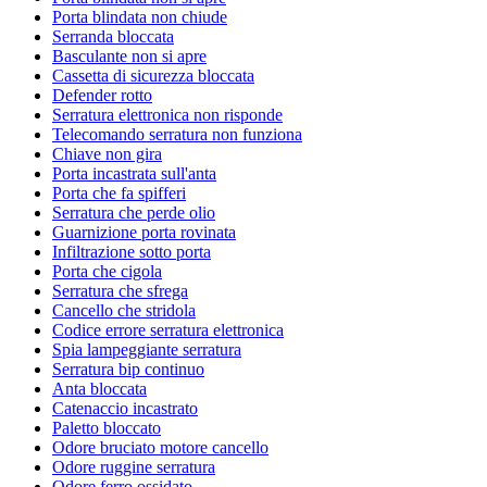
Porta blindata non chiude
Serranda bloccata
Basculante non si apre
Cassetta di sicurezza bloccata
Defender rotto
Serratura elettronica non risponde
Telecomando serratura non funziona
Chiave non gira
Porta incastrata sull'anta
Porta che fa spifferi
Serratura che perde olio
Guarnizione porta rovinata
Infiltrazione sotto porta
Porta che cigola
Serratura che sfrega
Cancello che stridola
Codice errore serratura elettronica
Spia lampeggiante serratura
Serratura bip continuo
Anta bloccata
Catenaccio incastrato
Paletto bloccato
Odore bruciato motore cancello
Odore ruggine serratura
Odore ferro ossidato