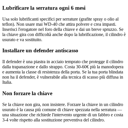
Lubrificare la serratura ogni 6 mesi
Usa solo lubrificanti specifici per serrature (grafite spray o olio al
teflon). Non usare mai WD-40 che attira polvere e crea impasti.
Inserisci l'erogatore nel foro della chiave e dai un breve spruzzo. Se
la chiave gira con difficoltà anche dopo la lubrificazione, il cilindro è
usurato e va sostituito.
Installare un defender antiscasso
Il defender è una piastra in acciaio temprato che protegge il cilindro
dalla trapanazione e dallo strappo. Costa 30-60€ più la manodopera
e aumenta la classe di resistenza della porta. Se la tua porta blindata
non ha il defender, è vulnerabile alla tecnica di scasso più diffusa in
Italia.
Non forzare la chiave
Se la chiave non gira, non insistere. Forzare la chiave in un cilindro
usurato è la causa più comune di chiave spezzata nella serratura —
una situazione che richiede l'intervento urgente di un fabbro e costa
3-4 volte rispetto alla sostituzione preventiva del cilindro.