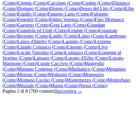
(
Como
)
Cremia
(
Como
)
Cucciago
(
Como
)
Cusino
(
Como
)
Dizzasco
(
Como
)
Domaso
(
Como
)
Dongo
(
Como
)
Dosso del Liro
(
Como
)
Erba
(
Como
)
Eupilio
(
Como
)
Faggeto Lario
(
Como
)
Faloppio
(
Como
)
Fenegrò
(
Como
)
Figino Serenza
(
Como
)
Fino Mornasco
(
Como
)
Garzeno
(
Como
)
Gera Lario
(
Como
)
Grandate
(
Como
)
Grandola ed Uniti
(
Como
)
Griante
(
Como
)
Guanzate
(
Como
)
Inverigo
(
Como
)
Laglio
(
Como
)
Laino
(
Como
)
Lambrugo
(
Como
)
Lanzo d'Intelvi
(
Como
)
Lasnigo
(
Como
)
Lezzeno
(
Como
)
Limido Comasco
(
Como
)
Lipomo
(
Como
)
Livo
(
Como
)
Locate Varesino
(
Como
)
Lomazzo
(
Como
)
Longone al
Segrino
(
Como
)
Luisago
(
Como
)
Lurago d'Erba
(
Como
)
Lurago
Marinone
(
Como
)
Lurate Caccivio
(
Como
)
Magreglio
(
Como
)
Mariano Comense
(
Como
)
Maslianico
(
Como
)
Menaggio
(
Como
)
Merone
(
Como
)
Moltrasio
(
Como
)
Monguzzo
(
Como
)
Montano Lucino
(
Como
)
Montemezzo
(
Como
)
Montorfano
(
Como
)
Mozzate
(
Como
)
Musso
(
Como
)
Nesso
(
Como
)
Pagina
1
di
8
(
760
comuni)
Successiva →
Quanto costa un intervento di fabbro in Lombardia?
Quanto tempo serve per un intervento di fabbro in Lombardia?