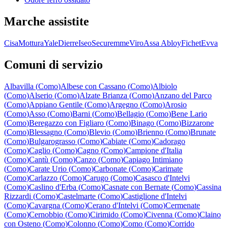
Marche assistite
Cisa
Mottura
Yale
Dierre
Iseo
Securemme
Viro
Assa Abloy
Fichet
Evva
Comuni di servizio
Albavilla
(
Como
)
Albese con Cassano
(
Como
)
Albiolo
(
Como
)
Alserio
(
Como
)
Alzate Brianza
(
Como
)
Anzano del Parco
(
Como
)
Appiano Gentile
(
Como
)
Argegno
(
Como
)
Arosio
(
Como
)
Asso
(
Como
)
Barni
(
Como
)
Bellagio
(
Como
)
Bene Lario
(
Como
)
Beregazzo con Figliaro
(
Como
)
Binago
(
Como
)
Bizzarone
(
Como
)
Blessagno
(
Como
)
Blevio
(
Como
)
Brienno
(
Como
)
Brunate
(
Como
)
Bulgarograsso
(
Como
)
Cabiate
(
Como
)
Cadorago
(
Como
)
Caglio
(
Como
)
Cagno
(
Como
)
Campione d'Italia
(
Como
)
Cantù
(
Como
)
Canzo
(
Como
)
Capiago Intimiano
(
Como
)
Carate Urio
(
Como
)
Carbonate
(
Como
)
Carimate
(
Como
)
Carlazzo
(
Como
)
Carugo
(
Como
)
Casasco d'Intelvi
(
Como
)
Caslino d'Erba
(
Como
)
Casnate con Bernate
(
Como
)
Cassina
Rizzardi
(
Como
)
Castelmarte
(
Como
)
Castiglione d'Intelvi
(
Como
)
Cavargna
(
Como
)
Cerano d'Intelvi
(
Como
)
Cermenate
(
Como
)
Cernobbio
(
Como
)
Cirimido
(
Como
)
Civenna
(
Como
)
Claino
con Osteno
(
Como
)
Colonno
(
Como
)
Como
(
Como
)
Corrido