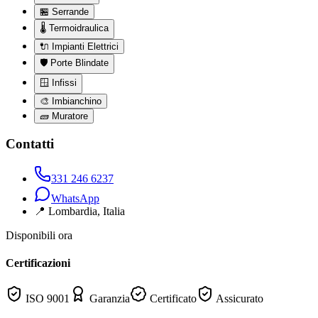
🏪
Serrande
🌡️
Termoidraulica
🔌
Impianti Elettrici
🛡️
Porte Blindate
🪟
Infissi
🎨
Imbianchino
🧱
Muratore
Contatti
331 246 6237
WhatsApp
📍
Lombardia
, Italia
Disponibili ora
Certificazioni
ISO 9001
Garanzia
Certificato
Assicurato