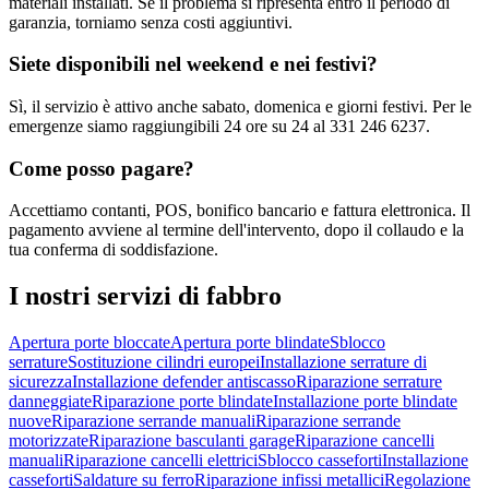
materiali installati. Se il problema si ripresenta entro il periodo di
garanzia, torniamo senza costi aggiuntivi.
Siete disponibili nel weekend e nei festivi?
Sì, il servizio è attivo anche sabato, domenica e giorni festivi. Per le
emergenze siamo raggiungibili 24 ore su 24 al 331 246 6237.
Come posso pagare?
Accettiamo contanti, POS, bonifico bancario e fattura elettronica. Il
pagamento avviene al termine dell'intervento, dopo il collaudo e la
tua conferma di soddisfazione.
I nostri servizi di
fabbro
Apertura porte bloccate
Apertura porte blindate
Sblocco
serrature
Sostituzione cilindri europei
Installazione serrature di
sicurezza
Installazione defender antiscasso
Riparazione serrature
danneggiate
Riparazione porte blindate
Installazione porte blindate
nuove
Riparazione serrande manuali
Riparazione serrande
motorizzate
Riparazione basculanti garage
Riparazione cancelli
manuali
Riparazione cancelli elettrici
Sblocco casseforti
Installazione
casseforti
Saldature su ferro
Riparazione infissi metallici
Regolazione