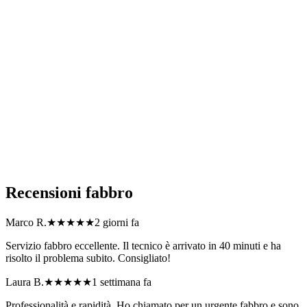
Quali zone coprite con il servizio di fabbro?
Offrite garanzia sugli interventi di fabbro?
Siete disponibili per interventi urgenti di fabbro in Lombardia?
Quali tipi di problema di serratura o accesso risolvete in
Lombardia?
Come posso richiedere un preventivo per fabbro?
Recensioni
fabbro
Marco R.
★★★★★
2 giorni fa
Servizio fabbro eccellente. Il tecnico è arrivato in 40 minuti e ha
risolto il problema subito. Consigliato!
Laura B.
★★★★★
1 settimana fa
Professionalità e rapidità. Ho chiamato per un urgente fabbro e sono