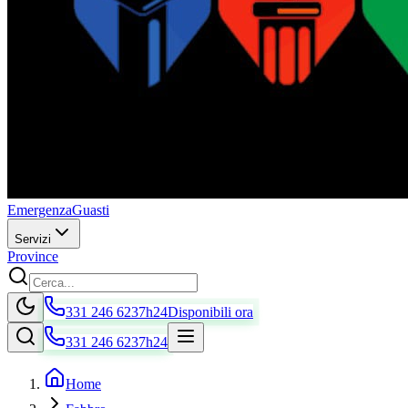
Emergenza
Guasti
Servizi
Province
331 246 6237
h24
Disponibili ora
331 246 6237
h24
Home