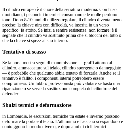
Il cilindro europeo è il cuore della serratura moderna. Con l'uso
quotidiano, i pistoncini interni si consumano e le molle perdono
tono. Dopo 8-10 anni di utilizzo regolare, il cilindro diventa meno
preciso: la chiave gira con difficoltà, va inserita in un verso
specifico, fa attrito. Se inizi a sentire resistenza, non forzare: è il
segnale che il cilindro va sostituito prima che si blocchi del tutto o
che la chiave si spezz al suo interno.
Tentativo di scasso
Se la porta mostra segni di manomissione — graffi attorno al
cilindro, ammaccature sul telaio, cilindro sporgente o danneggiato
— è probabile che qualcuno abbia tentato di forzarla. Anche se il
tentativo è fallito, i componenti interni potrebbero essere
compromessi. Un fabbro professionista può valutare se basta una
riparazione o se serve la sostituzione completa del cilindro e del
defender.
Sbalzi termici e deformazione
in Lombardia, le escursioni termiche tra estate e inverno possono
deformare la porta e il telaio. L'alluminio e l'acciaio si espandono e
contraggono in modo diverso, e dopo anni di cicli termici