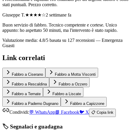
stati puntuali. Prezzo corretto.
Giuseppe T.
★★★★
☆
2 settimane fa
Buon servizio di fabbro. Tecnico competente e cortese. Unico
appunto: ho aspettato 50 minuti, ma l'intervento è stato rapido.
Valutazione media: 4.8/5 basata su 127 recensioni —
Emergenza
Guasti
Link correlati
Fabbro a Ciserano
Fabbro a Motta Visconti
Fabbro a Rescaldina
Fabbro a Ozzero
Fabbro a Ternate
Fabbro a Liscate
Fabbro a Paderno Dugnano
Fabbro a Capizzone
Condividi:
💬
WhatsApp
📘
Facebook
🐦
X
📋 Copia link
🏷️ Segnalaci e guadagna