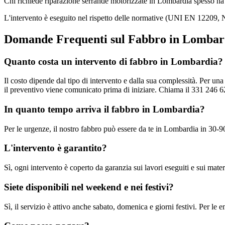
Chi richiede riparazione serrande motorizzate in Lombardia spesso ha b
L'intervento è eseguito nel rispetto delle normative (UNI EN 12209, N
Domande Frequenti sul Fabbro in Lombar
Quanto costa un intervento di fabbro in Lombardia?
Il costo dipende dal tipo di intervento e dalla sua complessità. Per u
il preventivo viene comunicato prima di iniziare. Chiama il 331 246 62
In quanto tempo arriva il fabbro in Lombardia?
Per le urgenze, il nostro fabbro può essere da te in Lombardia in 30-90
L'intervento è garantito?
Sì, ogni intervento è coperto da garanzia sui lavori eseguiti e sui materi
Siete disponibili nel weekend e nei festivi?
Sì, il servizio è attivo anche sabato, domenica e giorni festivi. Per l