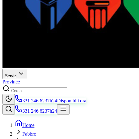
Servizi
Province
331 246 6237
h24
Disponibili ora
331 246 6237
h24
Home
Fabbro