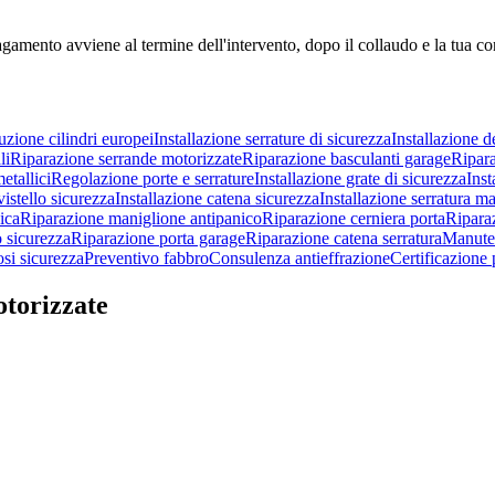
agamento avviene al termine dell'intervento, dopo il collaudo e la tua c
uzione cilindri europei
Installazione serrature di sicurezza
Installazione d
li
Riparazione serrande motorizzate
Riparazione basculanti garage
Ripara
etallici
Regolazione porte e serrature
Installazione grate di sicurezza
Inst
vistello sicurezza
Installazione catena sicurezza
Installazione serratura m
ica
Riparazione maniglione antipanico
Riparazione cerniera porta
Ripara
o sicurezza
Riparazione porta garage
Riparazione catena serratura
Manuten
si sicurezza
Preventivo fabbro
Consulenza antieffrazione
Certificazione 
otorizzate