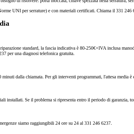
isogno di risolvere: porta bloccata, chiave spezzata nella serratura, se
orme UNI per serrature) e con materiali certificati. Chiama il 331 246 
dia
na riparazione standard, la fascia indicativa è 80-250€+IVA inclusa manod
37 per una diagnosi telefonica gratuita.
 minuti dalla chiamata. Per gli interventi programmati, l'attesa media è 
ali installati. Se il problema si ripresenta entro il periodo di garanzia, 
e emergenze siamo raggiungibili 24 ore su 24 al 331 246 6237.