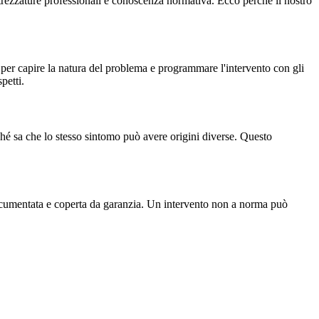
attrezzature professionali e conoscenza normativa. Ecco perché il nostro
per capire la natura del problema e programmare l'intervento con gli
petti.
hé sa che lo stesso sintomo può avere origini diverse. Questo
ocumentata e coperta da garanzia. Un intervento non a norma può