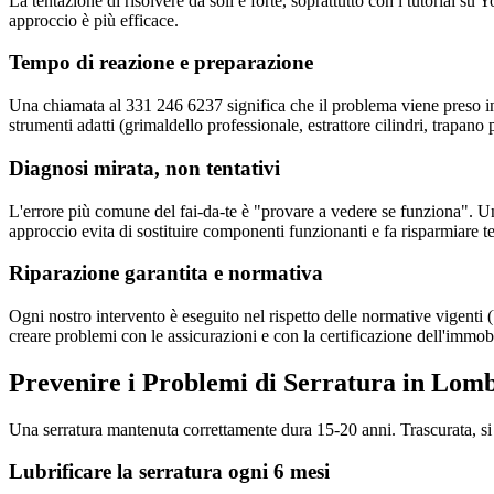
La tentazione di risolvere da soli è forte, soprattutto con i tutorial 
approccio è più efficace.
Tempo di reazione e preparazione
Una chiamata al 331 246 6237 significa che il problema viene preso in
strumenti adatti (grimaldello professionale, estrattore cilindri, trapano 
Diagnosi mirata, non tentativi
L'errore più comune del fai-da-te è "provare a vedere se funziona". U
approccio evita di sostituire componenti funzionanti e fa risparmiare 
Riparazione garantita e normativa
Ogni nostro intervento è eseguito nel rispetto delle normative vigen
creare problemi con le assicurazioni e con la certificazione dell'immob
Prevenire i Problemi di Serratura in Lom
Una serratura mantenuta correttamente dura 15-20 anni. Trascurata, si
Lubrificare la serratura ogni 6 mesi