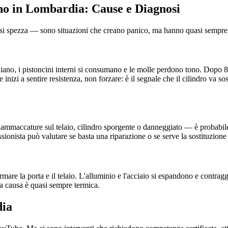
ano in Lombardia: Cause e Diagnosi
e si spezza — sono situazioni che creano panico, ma hanno quasi sempre 
diano, i pistoncini interni si consumano e le molle perdono tono. Dopo 8-1
Se inizi a sentire resistenza, non forzare: è il segnale che il cilindro va s
ammaccature sul telaio, cilindro sporgente o danneggiato — è probabile c
onista può valutare se basta una riparazione o se serve la sostituzione 
mare la porta e il telaio. L'alluminio e l'acciaio si espandono e contrag
, la causa è quasi sempre termica.
dia