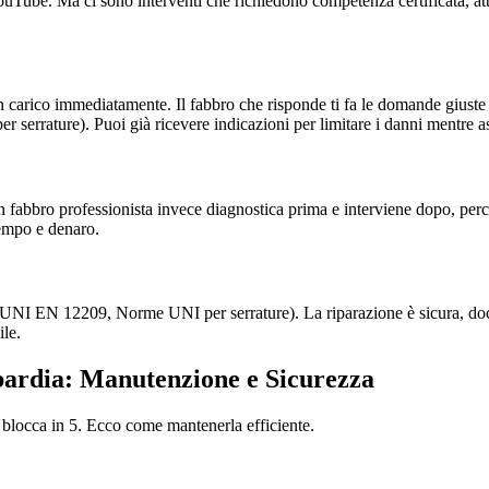
su YouTube. Ma ci sono interventi che richiedono competenza certificata, 
 carico immediatamente. Il fabbro che risponde ti fa le domande giuste 
per serrature). Puoi già ricevere indicazioni per limitare i danni mentre as
n fabbro professionista invece diagnostica prima e interviene dopo, perc
tempo e denaro.
ti (UNI EN 12209, Norme UNI per serrature). La riparazione è sicura, d
ile.
bardia: Manutenzione e Sicurezza
 blocca in 5. Ecco come mantenerla efficiente.