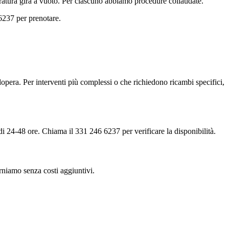
rratura gira a vuoto. Per ciascuno abbiamo procedure collaudate.
6237 per prenotare.
opera. Per interventi più complessi o che richiedono ricambi specifici,
di 24-48 ore. Chiama il 331 246 6237 per verificare la disponibilità.
torniamo senza costi aggiuntivi.