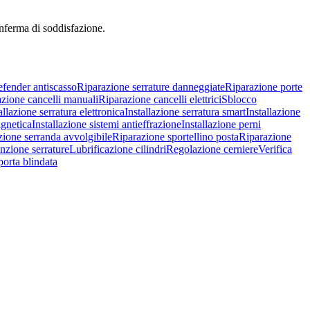
onferma di soddisfazione.
efender antiscasso
Riparazione serrature danneggiate
Riparazione porte
zione cancelli manuali
Riparazione cancelli elettrici
Sblocco
allazione serratura elettronica
Installazione serratura smart
Installazione
agnetica
Installazione sistemi antieffrazione
Installazione perni
zione serranda avvolgibile
Riparazione sportellino posta
Riparazione
zione serrature
Lubrificazione cilindri
Regolazione cerniere
Verifica
porta blindata