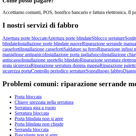
Come posso pagare?
Accettiamo contanti, POS, bonifico bancario e fattura elettronica. Il p
I nostri servizi di
fabbro
Apertura porte bloccate
Apertura porte blindate
Sblocco serrature
Sostit
blindate
Installazione porte blindate nuove
Riparazione serrande manua
casseforti
Installazione casseforti
Saldature su ferro
Riparazione infissi m
maniglione antipanico
Installazione porta tagliafuoco
Installazione chia
antiscasso
Installazione sportello blindato
Riparazione serratura elettron
grata sicurezza
Riparazione serratura doppia mappa
Riparazione palett
sicurezza porta
Controllo periodico serrature
Sopralluogo fabbro
Diagno
Problemi comuni:
riparazione serrande m
Porta bloccata
Chiave spezzata nella serratura
Serratura gira a vuoto
Serratura bloccata
Porta blindata non si apre
Porta blindata non chiude
Serranda bloccata
Basculante non si apre