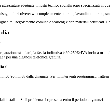
attrezzature adeguate. I nostri tecnico spurghi sono specializzati in que
 bisogno di risolvere: wc completamente otturato, lavandino otturato, sc
ognature, Regolamento comunale scarichi) e con materiali certificati. C
rdia
?
na riparazione standard, la fascia indicativa è 80-250€+IVA inclusa manod
37 per una diagnosi telefonica gratuita.
dia?
 in 30-90 minuti dalla chiamata. Per gli interventi programmati, l'attes
ali installati. Se il problema si ripresenta entro il periodo di garanzia, 