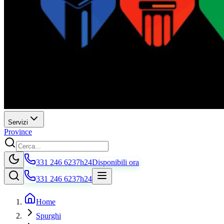
Servizi
Province
331 246 6237
h24
Disponibili ora
331 246 6237
h24
Home
Spurghi