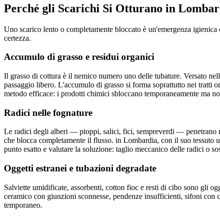
Perché gli Scarichi Si Otturano in Lombar
Uno scarico lento o completamente bloccato è un'emergenza igienica che
certezza.
Accumulo di grasso e residui organici
Il grasso di cottura è il nemico numero uno delle tubature. Versato nel
passaggio libero. L'accumulo di grasso si forma soprattutto nei tratti o
metodo efficace: i prodotti chimici sbloccano temporaneamente ma non 
Radici nelle fognature
Le radici degli alberi — pioppi, salici, fici, sempreverdi — penetrano 
che blocca completamente il flusso. in Lombardia, con il suo tessuto ur
punto esatto e valutare la soluzione: taglio meccanico delle radici o so
Oggetti estranei e tubazioni degradate
Salviette umidificate, assorbenti, cotton fioc e resti di cibo sono gli 
ceramico con giunzioni sconnesse, pendenze insufficienti, sifoni con c
temporaneo.