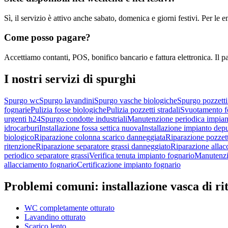
Sì, il servizio è attivo anche sabato, domenica e giorni festivi. Per l
Come posso pagare?
Accettiamo contanti, POS, bonifico bancario e fattura elettronica. Il p
I nostri servizi di
spurghi
Spurgo wc
Spurgo lavandini
Spurgo vasche biologiche
Spurgo pozzetti
fognarie
Pulizia fosse biologiche
Pulizia pozzetti stradali
Svuotamento fo
urgenti h24
Spurgo condotte industriali
Manutenzione periodica impiant
idrocarburi
Installazione fossa settica nuova
Installazione impianto dep
biologico
Riparazione colonna scarico danneggiata
Riparazione pozzett
ritenzione
Riparazione separatore grassi danneggiato
Riparazione allac
periodico separatore grassi
Verifica tenuta impianto fognario
Manutenzi
allacciamento fognario
Certificazione impianto fognario
Problemi comuni:
installazione vasca di ri
WC completamente otturato
Lavandino otturato
Scarico lento