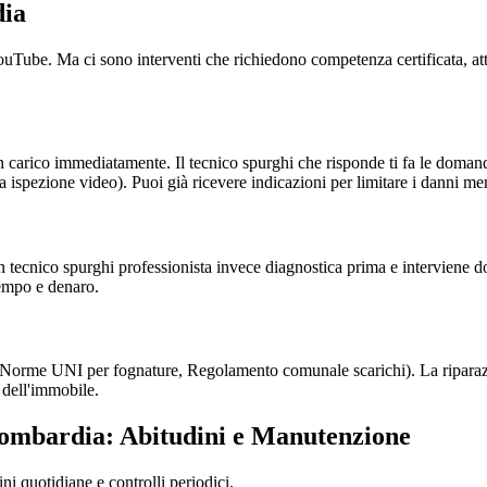
dia
su YouTube. Ma ci sono interventi che richiedono competenza certificata, 
 carico immediatamente. Il tecnico spurghi che risponde ti fa le domand
a ispezione video). Puoi già ricevere indicazioni per limitare i danni men
 tecnico spurghi professionista invece diagnostica prima e interviene d
tempo e denaro.
ti (Norme UNI per fognature, Regolamento comunale scarichi). La riparaz
 dell'immobile.
 Lombardia: Abitudini e Manutenzione
ni quotidiane e controlli periodici.