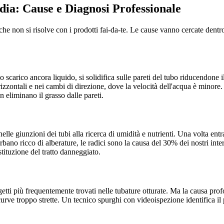
dia: Cause e Diagnosi Professionale
 non si risolve con i prodotti fai-da-te. Le cause vanno cercate dentro
lo scarico ancora liquido, si solidifica sulle pareti del tubo riducendo
rizzontali e nei cambi di direzione, dove la velocità dell'acqua è minore.
eliminano il grasso dalle pareti.
nelle giunzioni dei tubi alla ricerca di umidità e nutrienti. Una volta e
bano ricco di alberature, le radici sono la causa del 30% dei nostri inter
stituzione del tratto danneggiato.
oggetti più frequentemente trovati nelle tubature otturate. Ma la causa pro
urve troppo strette. Un tecnico spurghi con videoispezione identifica il 