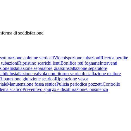
onferma di soddisfazione.
sotturazione colonne verticali
Videoispezione tubazioni
Ricerca perdite
 tubazioni
Ripristino scarichi lenti
Bonifica reti fognarie
Interventi
nzione
Installazione separatore grassi
Installazione separatore
nabile
Installazione valvola non ritorno scarico
Installazione reattore
Riparazione giunzione scarico
Riparazione vasca
iale
Manutenzione fossa settica
Pulizia periodica pozzetti
Controllo
lema scarico
Preventivo spurgo e disotturazione
Consulenza