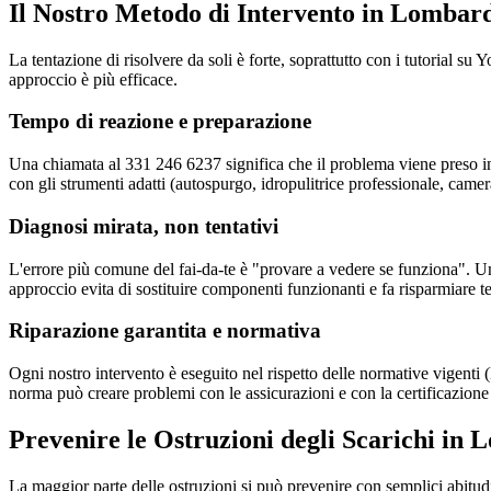
Il Nostro Metodo di Intervento in Lombar
La tentazione di risolvere da soli è forte, soprattutto con i tutorial 
approccio è più efficace.
Tempo di reazione e preparazione
Una chiamata al 331 246 6237 significa che il problema viene preso in
con gli strumenti adatti (autospurgo, idropulitrice professionale, camer
Diagnosi mirata, non tentativi
L'errore più comune del fai-da-te è "provare a vedere se funziona". Un
approccio evita di sostituire componenti funzionanti e fa risparmiare 
Riparazione garantita e normativa
Ogni nostro intervento è eseguito nel rispetto delle normative vigen
norma può creare problemi con le assicurazioni e con la certificazione
Prevenire le Ostruzioni degli Scarichi in
La maggior parte delle ostruzioni si può prevenire con semplici abitudi