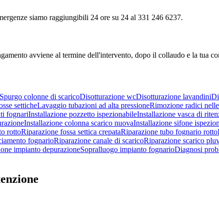
e emergenze siamo raggiungibili 24 ore su 24 al 331 246 6237.
agamento avviene al termine dell'intervento, dopo il collaudo e la tua c
Spurgo colonne di scarico
Disotturazione wc
Disotturazione lavandini
Di
sse settiche
Lavaggio tubazioni ad alta pressione
Rimozione radici nelle
i fognari
Installazione pozzetto ispezionabile
Installazione vasca di rite
urazione
Installazione colonna scarico nuova
Installazione sifone ispezio
o rotto
Riparazione fossa settica crepata
Riparazione tubo fognario rotto
ciamento fognario
Riparazione canale di scarico
Riparazione scarico pluv
one impianto depurazione
Sopralluogo impianto fognario
Diagnosi prob
tenzione