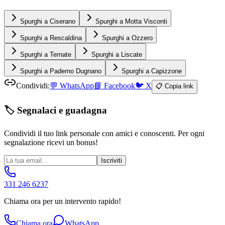
Spurghi a Ciserano
Spurghi a Motta Visconti
Spurghi a Rescaldina
Spurghi a Ozzero
Spurghi a Ternate
Spurghi a Liscate
Spurghi a Paderno Dugnano
Spurghi a Capizzone
Condividi:
💬
WhatsApp
📘
Facebook
🐦
X
📋 Copia link
🏷️ Segnalaci e guadagna
Condividi il tuo link personale con amici e conoscenti. Per ogni
segnalazione ricevi un bonus!
Iscriviti
331 246 6237
Chiama ora per un intervento rapido!
Chiama ora
WhatsApp