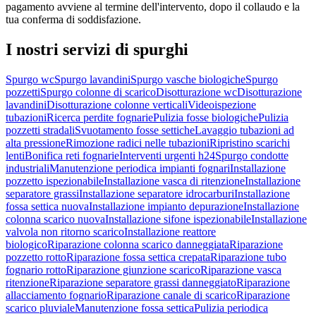
pagamento avviene al termine dell'intervento, dopo il collaudo e la
tua conferma di soddisfazione.
I nostri servizi di
spurghi
Spurgo wc
Spurgo lavandini
Spurgo vasche biologiche
Spurgo
pozzetti
Spurgo colonne di scarico
Disotturazione wc
Disotturazione
lavandini
Disotturazione colonne verticali
Videoispezione
tubazioni
Ricerca perdite fognarie
Pulizia fosse biologiche
Pulizia
pozzetti stradali
Svuotamento fosse settiche
Lavaggio tubazioni ad
alta pressione
Rimozione radici nelle tubazioni
Ripristino scarichi
lenti
Bonifica reti fognarie
Interventi urgenti h24
Spurgo condotte
industriali
Manutenzione periodica impianti fognari
Installazione
pozzetto ispezionabile
Installazione vasca di ritenzione
Installazione
separatore grassi
Installazione separatore idrocarburi
Installazione
fossa settica nuova
Installazione impianto depurazione
Installazione
colonna scarico nuova
Installazione sifone ispezionabile
Installazione
valvola non ritorno scarico
Installazione reattore
biologico
Riparazione colonna scarico danneggiata
Riparazione
pozzetto rotto
Riparazione fossa settica crepata
Riparazione tubo
fognario rotto
Riparazione giunzione scarico
Riparazione vasca
ritenzione
Riparazione separatore grassi danneggiato
Riparazione
allacciamento fognario
Riparazione canale di scarico
Riparazione
scarico pluviale
Manutenzione fossa settica
Pulizia periodica