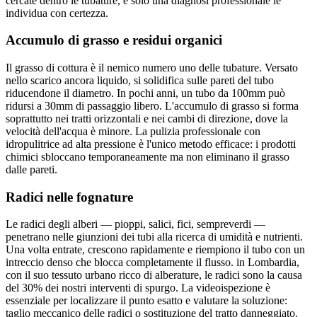
cercate dentro le tubature, e solo una diagnosi professionale le
individua con certezza.
Accumulo di grasso e residui organici
Il grasso di cottura è il nemico numero uno delle tubature. Versato
nello scarico ancora liquido, si solidifica sulle pareti del tubo
riducendone il diametro. In pochi anni, un tubo da 100mm può
ridursi a 30mm di passaggio libero. L'accumulo di grasso si forma
soprattutto nei tratti orizzontali e nei cambi di direzione, dove la
velocità dell'acqua è minore. La pulizia professionale con
idropulitrice ad alta pressione è l'unico metodo efficace: i prodotti
chimici sbloccano temporaneamente ma non eliminano il grasso
dalle pareti.
Radici nelle fognature
Le radici degli alberi — pioppi, salici, fici, sempreverdi —
penetrano nelle giunzioni dei tubi alla ricerca di umidità e nutrienti.
Una volta entrate, crescono rapidamente e riempiono il tubo con un
intreccio denso che blocca completamente il flusso. in Lombardia,
con il suo tessuto urbano ricco di alberature, le radici sono la causa
del 30% dei nostri interventi di spurgo. La videoispezione è
essenziale per localizzare il punto esatto e valutare la soluzione:
taglio meccanico delle radici o sostituzione del tratto danneggiato.