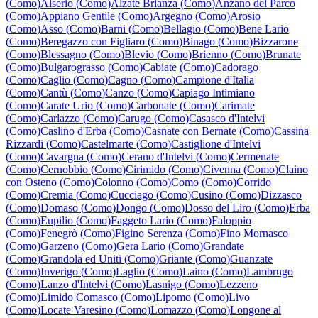
(
Como
)
Alserio
(
Como
)
Alzate Brianza
(
Como
)
Anzano del Parco
(
Como
)
Appiano Gentile
(
Como
)
Argegno
(
Como
)
Arosio
(
Como
)
Asso
(
Como
)
Barni
(
Como
)
Bellagio
(
Como
)
Bene Lario
(
Como
)
Beregazzo con Figliaro
(
Como
)
Binago
(
Como
)
Bizzarone
(
Como
)
Blessagno
(
Como
)
Blevio
(
Como
)
Brienno
(
Como
)
Brunate
(
Como
)
Bulgarograsso
(
Como
)
Cabiate
(
Como
)
Cadorago
(
Como
)
Caglio
(
Como
)
Cagno
(
Como
)
Campione d'Italia
(
Como
)
Cantù
(
Como
)
Canzo
(
Como
)
Capiago Intimiano
(
Como
)
Carate Urio
(
Como
)
Carbonate
(
Como
)
Carimate
(
Como
)
Carlazzo
(
Como
)
Carugo
(
Como
)
Casasco d'Intelvi
(
Como
)
Caslino d'Erba
(
Como
)
Casnate con Bernate
(
Como
)
Cassina
Rizzardi
(
Como
)
Castelmarte
(
Como
)
Castiglione d'Intelvi
(
Como
)
Cavargna
(
Como
)
Cerano d'Intelvi
(
Como
)
Cermenate
(
Como
)
Cernobbio
(
Como
)
Cirimido
(
Como
)
Civenna
(
Como
)
Claino
con Osteno
(
Como
)
Colonno
(
Como
)
Como
(
Como
)
Corrido
(
Como
)
Cremia
(
Como
)
Cucciago
(
Como
)
Cusino
(
Como
)
Dizzasco
(
Como
)
Domaso
(
Como
)
Dongo
(
Como
)
Dosso del Liro
(
Como
)
Erba
(
Como
)
Eupilio
(
Como
)
Faggeto Lario
(
Como
)
Faloppio
(
Como
)
Fenegrò
(
Como
)
Figino Serenza
(
Como
)
Fino Mornasco
(
Como
)
Garzeno
(
Como
)
Gera Lario
(
Como
)
Grandate
(
Como
)
Grandola ed Uniti
(
Como
)
Griante
(
Como
)
Guanzate
(
Como
)
Inverigo
(
Como
)
Laglio
(
Como
)
Laino
(
Como
)
Lambrugo
(
Como
)
Lanzo d'Intelvi
(
Como
)
Lasnigo
(
Como
)
Lezzeno
(
Como
)
Limido Comasco
(
Como
)
Lipomo
(
Como
)
Livo
(
Como
)
Locate Varesino
(
Como
)
Lomazzo
(
Como
)
Longone al