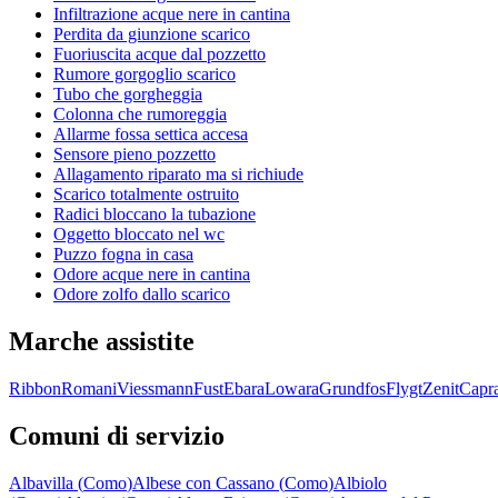
Infiltrazione acque nere in cantina
Perdita da giunzione scarico
Fuoriuscita acque dal pozzetto
Rumore gorgoglio scarico
Tubo che gorgheggia
Colonna che rumoreggia
Allarme fossa settica accesa
Sensore pieno pozzetto
Allagamento riparato ma si richiude
Scarico totalmente ostruito
Radici bloccano la tubazione
Oggetto bloccato nel wc
Puzzo fogna in casa
Odore acque nere in cantina
Odore zolfo dallo scarico
Marche assistite
Ribbon
Romani
Viessmann
Fust
Ebara
Lowara
Grundfos
Flygt
Zenit
Capra
Comuni di servizio
Albavilla
(
Como
)
Albese con Cassano
(
Como
)
Albiolo