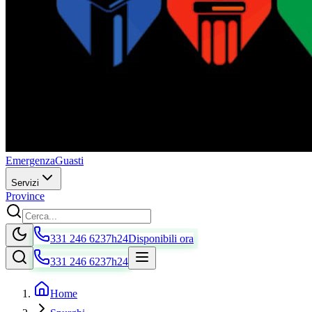
Emergenza
Guasti
Servizi
Province
331 246 6237
h24
Disponibili ora
331 246 6237
h24
Home