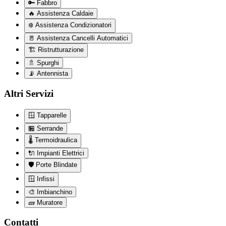
🔑
Fabbro
🔥
Assistenza Caldaie
❄️
Assistenza Condizionatori
🚪
Assistenza Cancelli Automatici
🏗️
Ristrutturazione
🚿
Spurghi
📡
Antennista
Altri Servizi
🪟
Tapparelle
🏪
Serrande
🌡️
Termoidraulica
🔌
Impianti Elettrici
🛡️
Porte Blindate
🪟
Infissi
🎨
Imbianchino
🧱
Muratore
Contatti