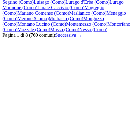
Segrino
(
Como
)
Luisago
(
Como
)
Lurago d'Erba
(
Como
)
Lurago
Marinone
(
Como
)
Lurate Caccivio
(
Como
)
Magreglio
(
Como
)
Mariano Comense
(
Como
)
Maslianico
(
Como
)
Menaggio
(
Como
)
Merone
(
Como
)
Moltrasio
(
Como
)
Monguzzo
(
Como
)
Montano Lucino
(
Como
)
Montemezzo
(
Como
)
Montorfano
(
Como
)
Mozzate
(
Como
)
Musso
(
Como
)
Nesso
(
Como
)
Pagina
1
di
8
(
760
comuni)
Successiva →
Quanto costa un intervento di spurghi in Lombardia?
Quanto tempo serve per un intervento di spurghi in Lombardia?
Quali zone coprite con il servizio di spurghi?
Offrite garanzia sugli interventi di spurghi?
Siete disponibili per interventi urgenti di spurghi in Lombardia?
Quali tipi di ostruzione o intasamento risolvete in Lombardia?