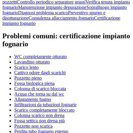
pozzetti
Controllo periodico separatore grassi
Verifica tenuta impianto
fognario
Manutenzione impianto depurazione
Sopralluogo impianto
fognario
Diagnosi problema scarico
Preventivo spurgo e
disotturazione
Consulenza allacciamento fognario
Certificazione
impianto fognario
Problemi comuni:
certificazione impianto
fognario
WC completamente otturato
Lavandino otturato
Scarico lento
Cattivo odore dagli scarichi
Pozzetto pieno
Fossa biologica piena
Colonna di scarico bloccata
Acqua che torna su dal wc
Allagamento bagno
Infiltrazioni da tubazioni fognarie
Scarico completamente bloccato
Colonna scarico non drena
Fossa settica non drena più
Pozzetto non scarica
Perdita tubo fognario esterno