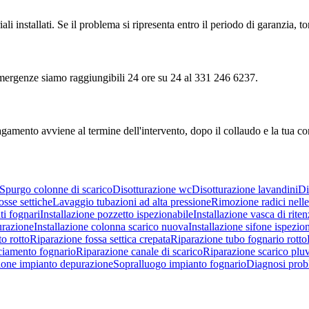
ali installati. Se il problema si ripresenta entro il periodo di garanzia, 
e emergenze siamo raggiungibili 24 ore su 24 al 331 246 6237.
agamento avviene al termine dell'intervento, dopo il collaudo e la tua c
Spurgo colonne di scarico
Disotturazione wc
Disotturazione lavandini
Di
sse settiche
Lavaggio tubazioni ad alta pressione
Rimozione radici nelle
i fognari
Installazione pozzetto ispezionabile
Installazione vasca di rite
urazione
Installazione colonna scarico nuova
Installazione sifone ispezio
o rotto
Riparazione fossa settica crepata
Riparazione tubo fognario rotto
ciamento fognario
Riparazione canale di scarico
Riparazione scarico pluv
one impianto depurazione
Sopralluogo impianto fognario
Diagnosi prob