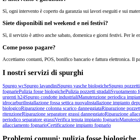
Sì, ogni intervento è coperto da garanzia sui lavori eseguiti e sui materi
Siete disponibili nel weekend e nei festivi?
Sì, il servizio è attivo anche sabato, domenica e giorni festivi. Per l
Come posso pagare?
Accettiamo contanti, POS, bonifico bancario e fattura elettronica. Il p
I nostri servizi di
spurghi
Spurgo wc
Spurgo lavandini
Spurgo vasche biologiche
Spurgo pozzetti
fognarie
Pulizia fosse biologiche
Pulizia pozzetti stradali
Svuotamento fo
urgenti h24
Spurgo condotte industriali
Manutenzione periodica impiant
idrocarburi
Installazione fossa settica nuova
Installazione impianto dep
biologico
Riparazione colonna scarico danneggiata
Riparazione pozzett
ritenzione
Riparazione separatore grassi danneggiato
Riparazione allac
periodico separatore grassi
Verifica tenuta impianto fognario
Manutenzi
allacciamento fognario
Certificazione impianto fognario
Problemi comuni:
pulizia fosse biologiche