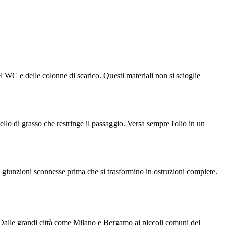
del WC e delle colonne di scarico. Questi materiali non si scioglie
ello di grasso che restringe il passaggio. Versa sempre l'olio in un
 giunzioni sconnesse prima che si trasformino in ostruzioni complete.
. Dalle grandi città come Milano e Bergamo ai piccoli comuni del