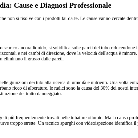
dia: Cause e Diagnosi Professionale
 non si risolve con i prodotti fai-da-te. Le cause vanno cercate dentro
lo scarico ancora liquido, si solidifica sulle pareti del tubo riducendo
rizzontali e nei cambi di direzione, dove la velocità dell'acqua è minore.
eliminano il grasso dalle pareti.
nelle giunzioni dei tubi alla ricerca di umidità e nutrienti. Una volta e
bano ricco di alberature, le radici sono la causa del 30% dei nostri inter
stituzione del tratto danneggiato.
oggetti più frequentemente trovati nelle tubature otturate. Ma la causa pro
urve troppo strette. Un tecnico spurghi con videoispezione identifica il 