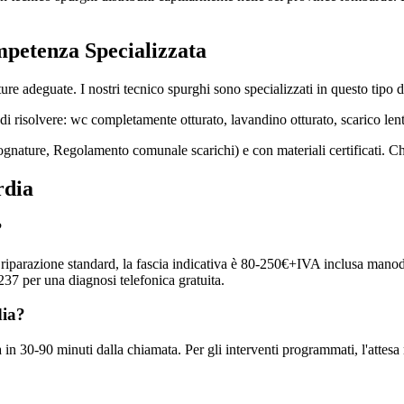
mpetenza Specializzata
re adeguate. I nostri tecnico spurghi sono specializzati in questo tipo d
di risolvere: wc completamente otturato, lavandino otturato, scarico le
ognature, Regolamento comunale scarichi) e con materiali certificati. C
rdia
?
na riparazione standard, la fascia indicativa è 80-250€+IVA inclusa manod
37 per una diagnosi telefonica gratuita.
dia?
 in 30-90 minuti dalla chiamata. Per gli interventi programmati, l'attes