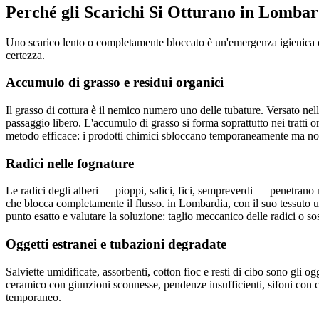
Perché gli Scarichi Si Otturano in Lombar
Uno scarico lento o completamente bloccato è un'emergenza igienica che
certezza.
Accumulo di grasso e residui organici
Il grasso di cottura è il nemico numero uno delle tubature. Versato nel
passaggio libero. L'accumulo di grasso si forma soprattutto nei tratti o
metodo efficace: i prodotti chimici sbloccano temporaneamente ma non 
Radici nelle fognature
Le radici degli alberi — pioppi, salici, fici, sempreverdi — penetrano 
che blocca completamente il flusso. in Lombardia, con il suo tessuto ur
punto esatto e valutare la soluzione: taglio meccanico delle radici o so
Oggetti estranei e tubazioni degradate
Salviette umidificate, assorbenti, cotton fioc e resti di cibo sono gli 
ceramico con giunzioni sconnesse, pendenze insufficienti, sifoni con c
temporaneo.