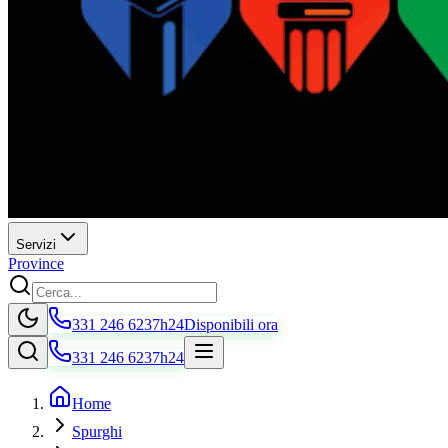
Servizi
Province
331 246 6237
h24
Disponibili ora
331 246 6237
h24
Home
Spurghi