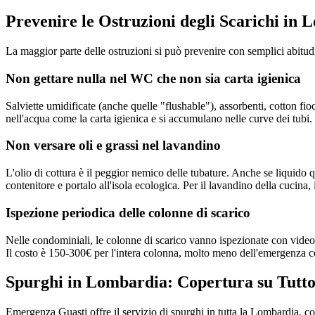
Prevenire le Ostruzioni degli Scarichi in
La maggior parte delle ostruzioni si può prevenire con semplici abitudi
Non gettare nulla nel WC che non sia carta igienica
Salviette umidificate (anche quelle "flushable"), assorbenti, cotton fioc
nell'acqua come la carta igienica e si accumulano nelle curve dei tubi. 
Non versare oli e grassi nel lavandino
L'olio di cottura è il peggior nemico delle tubature. Anche se liquido q
contenitore e portalo all'isola ecologica. Per il lavandino della cucina, 
Ispezione periodica delle colonne di scarico
Nelle condominiali, le colonne di scarico vanno ispezionate con video
Il costo è 150-300€ per l'intera colonna, molto meno dell'emergenza 
Spurghi in Lombardia: Copertura su Tutto
Emergenza Guasti offre il servizio di spurghi in tutta la Lombardia, c