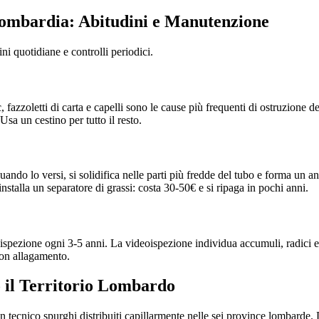
 Lombardia: Abitudini e Manutenzione
ni quotidiane e controlli periodici.
, fazzoletti di carta e capelli sono le cause più frequenti di ostruzione 
Usa un cestino per tutto il resto.
uando lo versi, si solidifica nelle parti più fredde del tubo e forma un an
installa un separatore di grassi: costa 30-50€ e si ripaga in pochi anni.
ispezione ogni 3-5 anni. La videoispezione individua accumuli, radici e
con allagamento.
 il Territorio Lombardo
on tecnico spurghi distribuiti capillarmente nelle sei province lombarde