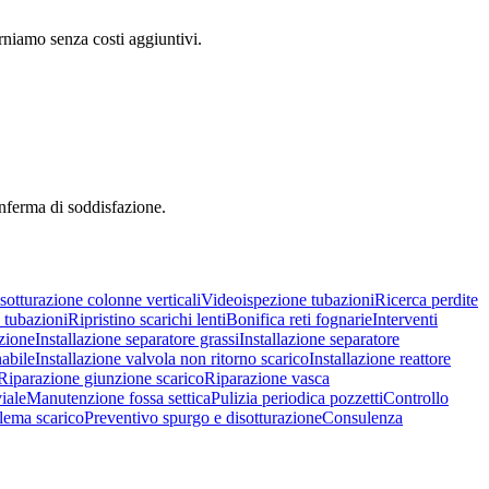
torniamo senza costi aggiuntivi.
onferma di soddisfazione.
sotturazione colonne verticali
Videoispezione tubazioni
Ricerca perdite
 tubazioni
Ripristino scarichi lenti
Bonifica reti fognarie
Interventi
nzione
Installazione separatore grassi
Installazione separatore
nabile
Installazione valvola non ritorno scarico
Installazione reattore
Riparazione giunzione scarico
Riparazione vasca
iale
Manutenzione fossa settica
Pulizia periodica pozzetti
Controllo
lema scarico
Preventivo spurgo e disotturazione
Consulenza