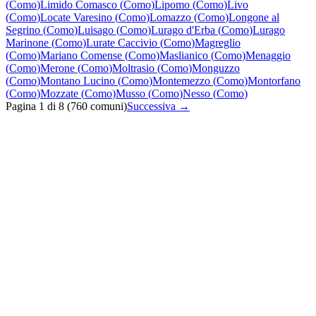
(
Como
)
Limido Comasco
(
Como
)
Lipomo
(
Como
)
Livo
(
Como
)
Locate Varesino
(
Como
)
Lomazzo
(
Como
)
Longone al
Segrino
(
Como
)
Luisago
(
Como
)
Lurago d'Erba
(
Como
)
Lurago
Marinone
(
Como
)
Lurate Caccivio
(
Como
)
Magreglio
(
Como
)
Mariano Comense
(
Como
)
Maslianico
(
Como
)
Menaggio
(
Como
)
Merone
(
Como
)
Moltrasio
(
Como
)
Monguzzo
(
Como
)
Montano Lucino
(
Como
)
Montemezzo
(
Como
)
Montorfano
(
Como
)
Mozzate
(
Como
)
Musso
(
Como
)
Nesso
(
Como
)
Pagina
1
di
8
(
760
comuni)
Successiva →
Quanto costa un intervento di termoidraulica in Lombardia?
Quanto tempo serve per un intervento di termoidraulica in
Lombardia?
Quali zone coprite con il servizio di termoidraulica?
Offrite garanzia sugli interventi di termoidraulica?
Siete disponibili per interventi urgenti di termoidraulica in