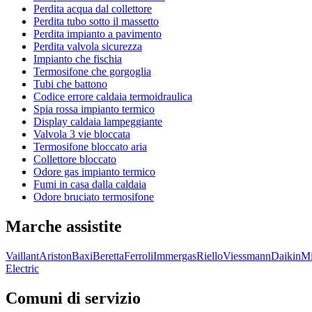
Perdita acqua dal collettore
Perdita tubo sotto il massetto
Perdita impianto a pavimento
Perdita valvola sicurezza
Impianto che fischia
Termosifone che gorgoglia
Tubi che battono
Codice errore caldaia termoidraulica
Spia rossa impianto termico
Display caldaia lampeggiante
Valvola 3 vie bloccata
Termosifone bloccato aria
Collettore bloccato
Odore gas impianto termico
Fumi in casa dalla caldaia
Odore bruciato termosifone
Marche assistite
Vaillant
Ariston
Baxi
Beretta
Ferroli
Immergas
Riello
Viessmann
Daikin
Mi
Electric
Comuni di servizio