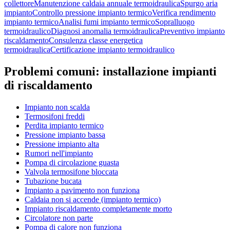
collettore
Manutenzione caldaia annuale termoidraulica
Spurgo aria
impianto
Controllo pressione impianto termico
Verifica rendimento
impianto termico
Analisi fumi impianto termico
Sopralluogo
termoidraulico
Diagnosi anomalia termoidraulica
Preventivo impianto
riscaldamento
Consulenza classe energetica
termoidraulica
Certificazione impianto termoidraulico
Problemi comuni:
installazione impianti
di riscaldamento
Impianto non scalda
Termosifoni freddi
Perdita impianto termico
Pressione impianto bassa
Pressione impianto alta
Rumori nell'impianto
Pompa di circolazione guasta
Valvola termosifone bloccata
Tubazione bucata
Impianto a pavimento non funziona
Caldaia non si accende (impianto termico)
Impianto riscaldamento completamente morto
Circolatore non parte
Pompa di calore non funziona