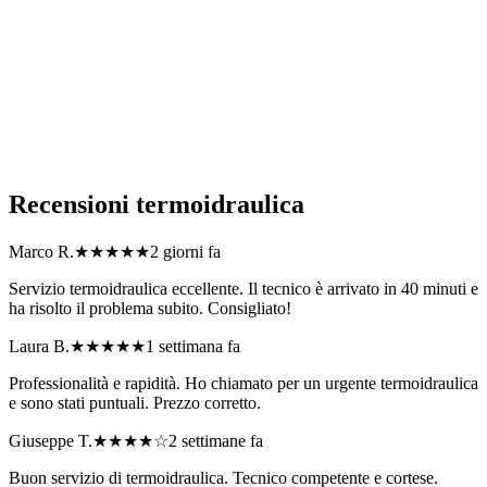
Lombardia?
Quali tipi di problema dell'impianto termoidraulico risolvete in
Lombardia?
Come posso richiedere un preventivo per termoidraulica?
Recensioni
termoidraulica
Marco R.
★★★★★
2 giorni fa
Servizio termoidraulica eccellente. Il tecnico è arrivato in 40 minuti e
ha risolto il problema subito. Consigliato!
Laura B.
★★★★★
1 settimana fa
Professionalità e rapidità. Ho chiamato per un urgente termoidraulica
e sono stati puntuali. Prezzo corretto.
Giuseppe T.
★★★★
☆
2 settimane fa
Buon servizio di termoidraulica. Tecnico competente e cortese.