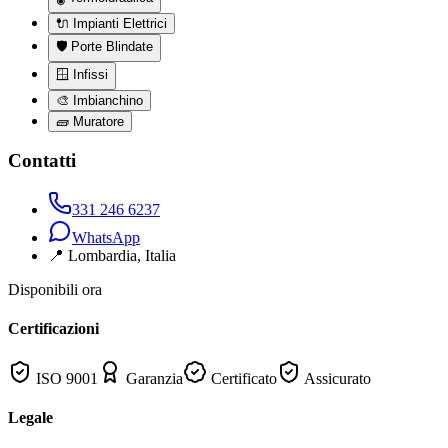
🔌
Impianti Elettrici
🛡️
Porte Blindate
🪟
Infissi
🎨
Imbianchino
🧱
Muratore
Contatti
331 246 6237
WhatsApp
📍
Lombardia
, Italia
Disponibili ora
Certificazioni
ISO 9001
Garanzia
Certificato
Assicurato
Legale