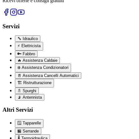
Ricevi offerte e consigli gratuiti
Servizi
🔧
Idraulico
⚡
Elettricista
🔑
Fabbro
🔥
Assistenza Caldaie
❄️
Assistenza Condizionatori
🚪
Assistenza Cancelli Automatici
🏗️
Ristrutturazione
🚿
Spurghi
📡
Antennista
Altri Servizi
🪟
Tapparelle
🏪
Serrande
🌡️
Termoidraulica