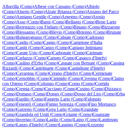
Albavilla
(
Como
)
Albese con Cassano
(
Como
)
Albiolo
(
Como
)
Alserio
(
Como
)
Alzate Brianza
(
Como
)
Anzano del Parco
(
Como
)
Appiano Gentile
(
Como
)
Argegno
(
Como
)
Arosio
(
Como
)
Asso
(
Como
)
Barni
(
Como
)
Bellagio
(
Como
)
Bene Lario
(
Como
)
Beregazzo con Figliaro
(
Como
)
Binago
(
Como
)
Bizzarone
(
Como
)
Blessagno
(
Como
)
Blevio
(
Como
)
Brienno
(
Como
)
Brunate
(
Como
)
Bulgarograsso
(
Como
)
Cabiate
(
Como
)
Cadorago
(
Como
)
Caglio
(
Como
)
Cagno
(
Como
)
Campione d'Italia
(
Como
)
Cantù
(
Como
)
Canzo
(
Como
)
Capiago Intimiano
(
Como
)
Carate Urio
(
Como
)
Carbonate
(
Como
)
Carimate
(
Como
)
Carlazzo
(
Como
)
Carugo
(
Como
)
Casasco d'Intelvi
(
Como
)
Caslino d'Erba
(
Como
)
Casnate con Bernate
(
Como
)
Cassina
Rizzardi
(
Como
)
Castelmarte
(
Como
)
Castiglione d'Intelvi
(
Como
)
Cavargna
(
Como
)
Cerano d'Intelvi
(
Como
)
Cermenate
(
Como
)
Cernobbio
(
Como
)
Cirimido
(
Como
)
Civenna
(
Como
)
Claino
con Osteno
(
Como
)
Colonno
(
Como
)
Como
(
Como
)
Corrido
(
Como
)
Cremia
(
Como
)
Cucciago
(
Como
)
Cusino
(
Como
)
Dizzasco
(
Como
)
Domaso
(
Como
)
Dongo
(
Como
)
Dosso del Liro
(
Como
)
Erba
(
Como
)
Eupilio
(
Como
)
Faggeto Lario
(
Como
)
Faloppio
(
Como
)
Fenegrò
(
Como
)
Figino Serenza
(
Como
)
Fino Mornasco
(
Como
)
Garzeno
(
Como
)
Gera Lario
(
Como
)
Grandate
(
Como
)
Grandola ed Uniti
(
Como
)
Griante
(
Como
)
Guanzate
(
Como
)
Inverigo
(
Como
)
Laglio
(
Como
)
Laino
(
Como
)
Lambrugo
(
Como
)
Lanzo d'Intelvi
(
Como
)
Lasnigo
(
Como
)
Lezzeno