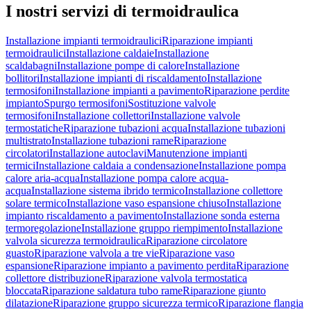
I nostri servizi di
termoidraulica
Installazione impianti termoidraulici
Riparazione impianti
termoidraulici
Installazione caldaie
Installazione
scaldabagni
Installazione pompe di calore
Installazione
bollitori
Installazione impianti di riscaldamento
Installazione
termosifoni
Installazione impianti a pavimento
Riparazione perdite
impianto
Spurgo termosifoni
Sostituzione valvole
termosifoni
Installazione collettori
Installazione valvole
termostatiche
Riparazione tubazioni acqua
Installazione tubazioni
multistrato
Installazione tubazioni rame
Riparazione
circolatori
Installazione autoclavi
Manutenzione impianti
termici
Installazione caldaia a condensazione
Installazione pompa
calore aria-acqua
Installazione pompa calore acqua-
acqua
Installazione sistema ibrido termico
Installazione collettore
solare termico
Installazione vaso espansione chiuso
Installazione
impianto riscaldamento a pavimento
Installazione sonda esterna
termoregolazione
Installazione gruppo riempimento
Installazione
valvola sicurezza termoidraulica
Riparazione circolatore
guasto
Riparazione valvola a tre vie
Riparazione vaso
espansione
Riparazione impianto a pavimento perdita
Riparazione
collettore distribuzione
Riparazione valvola termostatica
bloccata
Riparazione saldatura tubo rame
Riparazione giunto
dilatazione
Riparazione gruppo sicurezza termico
Riparazione flangia