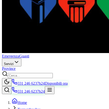
Emergenza
Guasti
Servizi
Province
331 246 6237
h24
Disponibili ora
331 246 6237
h24
Home