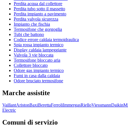
Perdita acqua dal collettore
Perdita tubo sotto il massetto
Perdita impianto a pavimento
Perdita valvola sicurezza
Impianto che fischia
Termosifone che gorgoglia
Tubi che battono
Codice errore caldaia termoidraulica
Spia rossa impianto termico
Display caldaia lampeggiante
Valvola 3 vie bloccata
Termosifone bloccato aria
Collettore bloccato
Odore gas impianto termico
Fumi in casa dalla caldaia
Odore bruciato termosifone
Marche assistite
Vaillant
Ariston
Baxi
Beretta
Ferroli
Immergas
Riello
Viessmann
Daikin
Mi
Electric
Comuni di servizio