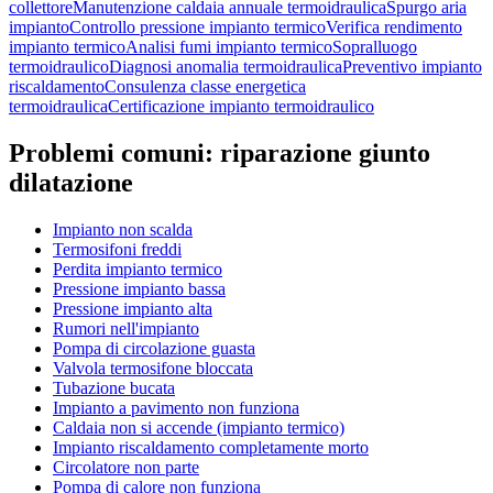
collettore
Manutenzione caldaia annuale termoidraulica
Spurgo aria
impianto
Controllo pressione impianto termico
Verifica rendimento
impianto termico
Analisi fumi impianto termico
Sopralluogo
termoidraulico
Diagnosi anomalia termoidraulica
Preventivo impianto
riscaldamento
Consulenza classe energetica
termoidraulica
Certificazione impianto termoidraulico
Problemi comuni:
riparazione giunto
dilatazione
Impianto non scalda
Termosifoni freddi
Perdita impianto termico
Pressione impianto bassa
Pressione impianto alta
Rumori nell'impianto
Pompa di circolazione guasta
Valvola termosifone bloccata
Tubazione bucata
Impianto a pavimento non funziona
Caldaia non si accende (impianto termico)
Impianto riscaldamento completamente morto
Circolatore non parte
Pompa di calore non funziona