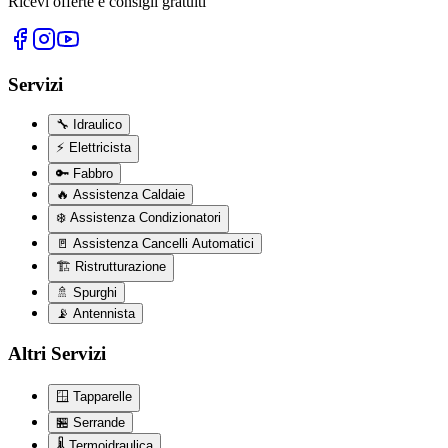
Ricevi offerte e consigli gratuiti
Servizi
🔧
Idraulico
⚡
Elettricista
🔑
Fabbro
🔥
Assistenza Caldaie
❄️
Assistenza Condizionatori
🚪
Assistenza Cancelli Automatici
🏗️
Ristrutturazione
🚿
Spurghi
📡
Antennista
Altri Servizi
🪟
Tapparelle
🏪
Serrande
🌡️
Termoidraulica