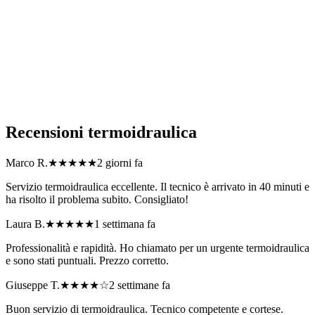
Lombardia?
Quali tipi di problema dell'impianto termoidraulico risolvete in
Lombardia?
Come posso richiedere un preventivo per termoidraulica?
Recensioni
termoidraulica
Marco R.
★★★★★
2 giorni fa
Servizio termoidraulica eccellente. Il tecnico è arrivato in 40 minuti e
ha risolto il problema subito. Consigliato!
Laura B.
★★★★★
1 settimana fa
Professionalità e rapidità. Ho chiamato per un urgente termoidraulica
e sono stati puntuali. Prezzo corretto.
Giuseppe T.
★★★★
☆
2 settimane fa
Buon servizio di termoidraulica. Tecnico competente e cortese.