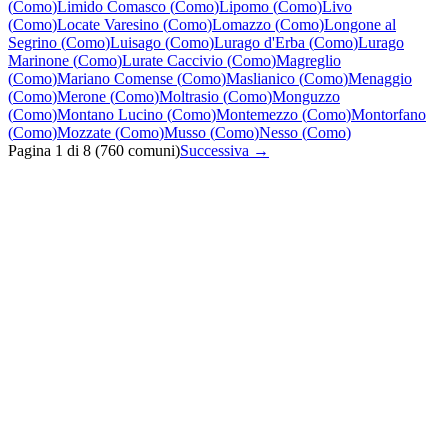
(
Como
)
Limido Comasco
(
Como
)
Lipomo
(
Como
)
Livo
(
Como
)
Locate Varesino
(
Como
)
Lomazzo
(
Como
)
Longone al
Segrino
(
Como
)
Luisago
(
Como
)
Lurago d'Erba
(
Como
)
Lurago
Marinone
(
Como
)
Lurate Caccivio
(
Como
)
Magreglio
(
Como
)
Mariano Comense
(
Como
)
Maslianico
(
Como
)
Menaggio
(
Como
)
Merone
(
Como
)
Moltrasio
(
Como
)
Monguzzo
(
Como
)
Montano Lucino
(
Como
)
Montemezzo
(
Como
)
Montorfano
(
Como
)
Mozzate
(
Como
)
Musso
(
Como
)
Nesso
(
Como
)
Pagina
1
di
8
(
760
comuni)
Successiva →
Quanto costa un intervento di termoidraulica in Lombardia?
Quanto tempo serve per un intervento di termoidraulica in
Lombardia?
Quali zone coprite con il servizio di termoidraulica?
Offrite garanzia sugli interventi di termoidraulica?
Siete disponibili per interventi urgenti di termoidraulica in