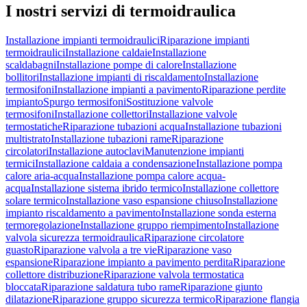
I nostri servizi di
termoidraulica
Installazione impianti termoidraulici
Riparazione impianti
termoidraulici
Installazione caldaie
Installazione
scaldabagni
Installazione pompe di calore
Installazione
bollitori
Installazione impianti di riscaldamento
Installazione
termosifoni
Installazione impianti a pavimento
Riparazione perdite
impianto
Spurgo termosifoni
Sostituzione valvole
termosifoni
Installazione collettori
Installazione valvole
termostatiche
Riparazione tubazioni acqua
Installazione tubazioni
multistrato
Installazione tubazioni rame
Riparazione
circolatori
Installazione autoclavi
Manutenzione impianti
termici
Installazione caldaia a condensazione
Installazione pompa
calore aria-acqua
Installazione pompa calore acqua-
acqua
Installazione sistema ibrido termico
Installazione collettore
solare termico
Installazione vaso espansione chiuso
Installazione
impianto riscaldamento a pavimento
Installazione sonda esterna
termoregolazione
Installazione gruppo riempimento
Installazione
valvola sicurezza termoidraulica
Riparazione circolatore
guasto
Riparazione valvola a tre vie
Riparazione vaso
espansione
Riparazione impianto a pavimento perdita
Riparazione
collettore distribuzione
Riparazione valvola termostatica
bloccata
Riparazione saldatura tubo rame
Riparazione giunto
dilatazione
Riparazione gruppo sicurezza termico
Riparazione flangia