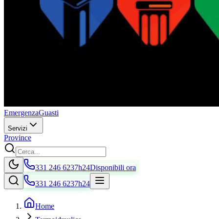
Emergenza
Guasti
Servizi
Province
331 246 6237
h24
Disponibili ora
331 246 6237
h24
Home