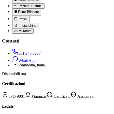
🔌
Impianti Elettrici
🛡️
Porte Blindate
🪟
Infissi
🎨
Imbianchino
🧱
Muratore
Contatti
331 246 6237
WhatsApp
📍
Lombardia
, Italia
Disponibili ora
Certificazioni
ISO 9001
Garanzia
Certificato
Assicurato
Legale