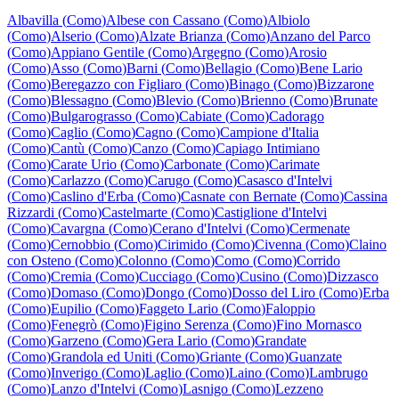
Albavilla
(
Como
)
Albese con Cassano
(
Como
)
Albiolo
(
Como
)
Alserio
(
Como
)
Alzate Brianza
(
Como
)
Anzano del Parco
(
Como
)
Appiano Gentile
(
Como
)
Argegno
(
Como
)
Arosio
(
Como
)
Asso
(
Como
)
Barni
(
Como
)
Bellagio
(
Como
)
Bene Lario
(
Como
)
Beregazzo con Figliaro
(
Como
)
Binago
(
Como
)
Bizzarone
(
Como
)
Blessagno
(
Como
)
Blevio
(
Como
)
Brienno
(
Como
)
Brunate
(
Como
)
Bulgarograsso
(
Como
)
Cabiate
(
Como
)
Cadorago
(
Como
)
Caglio
(
Como
)
Cagno
(
Como
)
Campione d'Italia
(
Como
)
Cantù
(
Como
)
Canzo
(
Como
)
Capiago Intimiano
(
Como
)
Carate Urio
(
Como
)
Carbonate
(
Como
)
Carimate
(
Como
)
Carlazzo
(
Como
)
Carugo
(
Como
)
Casasco d'Intelvi
(
Como
)
Caslino d'Erba
(
Como
)
Casnate con Bernate
(
Como
)
Cassina
Rizzardi
(
Como
)
Castelmarte
(
Como
)
Castiglione d'Intelvi
(
Como
)
Cavargna
(
Como
)
Cerano d'Intelvi
(
Como
)
Cermenate
(
Como
)
Cernobbio
(
Como
)
Cirimido
(
Como
)
Civenna
(
Como
)
Claino
con Osteno
(
Como
)
Colonno
(
Como
)
Como
(
Como
)
Corrido
(
Como
)
Cremia
(
Como
)
Cucciago
(
Como
)
Cusino
(
Como
)
Dizzasco
(
Como
)
Domaso
(
Como
)
Dongo
(
Como
)
Dosso del Liro
(
Como
)
Erba
(
Como
)
Eupilio
(
Como
)
Faggeto Lario
(
Como
)
Faloppio
(
Como
)
Fenegrò
(
Como
)
Figino Serenza
(
Como
)
Fino Mornasco
(
Como
)
Garzeno
(
Como
)
Gera Lario
(
Como
)
Grandate
(
Como
)
Grandola ed Uniti
(
Como
)
Griante
(
Como
)
Guanzate
(
Como
)
Inverigo
(
Como
)
Laglio
(
Como
)
Laino
(
Como
)
Lambrugo
(
Como
)
Lanzo d'Intelvi
(
Como
)
Lasnigo
(
Como
)
Lezzeno