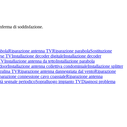
onferma di soddisfazione.
abola
Riparazione antenna TV
Riparazione parabola
Sostituzione
ese TV
Installazione decoder digitale
Installazione decoder
 TV
Installazione antenna da tetto
Installazione parabola
ndoor
Installazione antenna collettiva condominiale
Installazione splitter
tralina TV
Riparazione antenna danneggiata dal vento
Riparazione
parazione connessione cavo coassiale
Riparazione antenna
tà segnale periodico
Sopralluogo impianto TV
Diagnosi problema