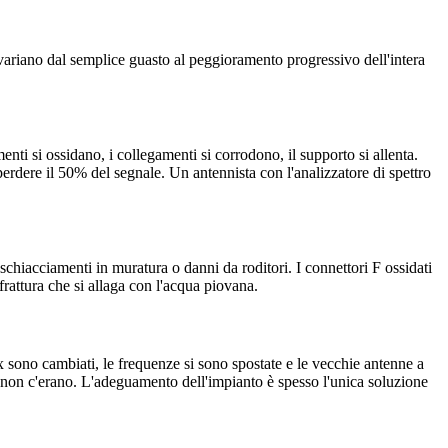
 variano dal semplice guasto al peggioramento progressivo dell'intera
nti si ossidano, i collegamenti si corrodono, il supporto si allenta.
erdere il 50% del segnale. Un antennista con l'analizzatore di spettro
 schiacciamenti in muratura o danni da roditori. I connettori F ossidati
attura che si allaga con l'acqua piovana.
sono cambiati, le frequenze si sono spostate e le vecchie antenne a
a non c'erano. L'adeguamento dell'impianto è spesso l'unica soluzione