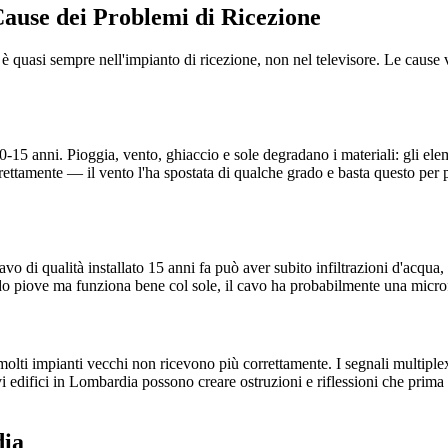
ause dei Problemi di Ricezione
 è quasi sempre nell'impianto di ricezione, non nel televisore. Le cause
15 anni. Pioggia, vento, ghiaccio e sole degradano i materiali: gli eleme
ettamente — il vento l'ha spostata di qualche grado e basta questo per p
vo di qualità installato 15 anni fa può aver subito infiltrazioni d'acqua,
 piove ma funziona bene col sole, il cavo ha probabilmente una microfr
i impianti vecchi non ricevono più correttamente. I segnali multiplex 
i edifici in Lombardia possono creare ostruzioni e riflessioni che prim
dia