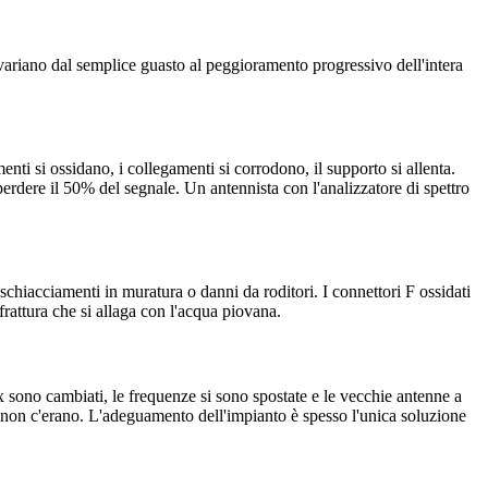
 variano dal semplice guasto al peggioramento progressivo dell'intera
nti si ossidano, i collegamenti si corrodono, il supporto si allenta.
erdere il 50% del segnale. Un antennista con l'analizzatore di spettro
 schiacciamenti in muratura o danni da roditori. I connettori F ossidati
attura che si allaga con l'acqua piovana.
sono cambiati, le frequenze si sono spostate e le vecchie antenne a
a non c'erano. L'adeguamento dell'impianto è spesso l'unica soluzione