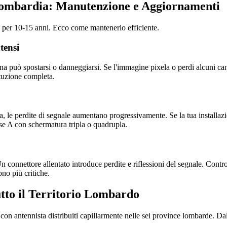
 Lombardia: Manutenzione e Aggiornamenti
e per 10-15 anni. Ecco come mantenerlo efficiente.
tensi
na può spostarsi o danneggiarsi. Se l'immagine pixela o perdi alcuni ca
tuzione completa.
sida, le perdite di segnale aumentano progressivamente. Se la tua install
se A con schermatura tripla o quadrupla.
. Un connettore allentato introduce perdite e riflessioni del segnale. Cont
ono più critiche.
tto il Territorio Lombardo
, con antennista distribuiti capillarmente nelle sei province lombarde. 