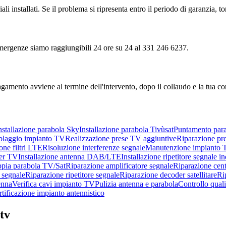
ali installati. Se il problema si ripresenta entro il periodo di garanzia, 
e emergenze siamo raggiungibili 24 ore su 24 al 331 246 6237.
agamento avviene al termine dell'intervento, dopo il collaudo e la tua c
nstallazione parabola Sky
Installazione parabola Tivùsat
Puntamento par
blaggio impianto TV
Realizzazione prese TV aggiuntive
Riparazione pr
ione filtri LTE
Risoluzione interferenze segnale
Manutenzione impianto
xer TV
Installazione antenna DAB/LTE
Installazione ripetitore segnale i
ppia parabola TV/Sat
Riparazione amplificatore segnale
Riparazione cen
r segnale
Riparazione ripetitore segnale
Riparazione decoder satellitare
Ri
enna
Verifica cavi impianto TV
Pulizia antenna e parabola
Controllo quali
tificazione impianto antennistico
tv