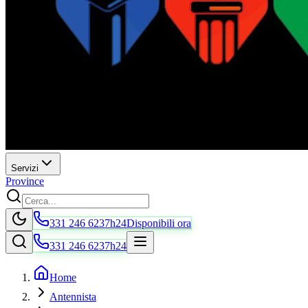
Servizi
Province
331 246 6237
h24
Disponibili ora
331 246 6237
h24
Home
Antennista