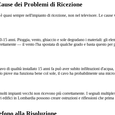
ause dei Problemi di Ricezione
 è quasi sempre nell'impianto di ricezione, non nel televisore. Le cause
15 anni. Pioggia, vento, ghiaccio e sole degradano i materiali: gli eleme
ettamente — il vento l'ha spostata di qualche grado e basta questo per p
vo di qualità installato 15 anni fa può aver subito infiltrazioni d'acqua,
 piove ma funziona bene col sole, il cavo ha probabilmente una microfr
i impianti vecchi non ricevono più correttamente. I segnali multiplex 
i edifici in Lombardia possono creare ostruzioni e riflessioni che prim
efono alla Risoluzione