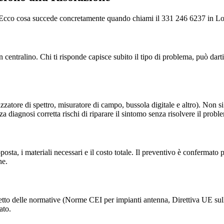
ale. Ecco cosa succede concretamente quando chiami il 331 246 6237 in L
ntralino. Chi ti risponde capisce subito il tipo di problema, può darti
izzatore di spettro, misuratore di campo, bussola digitale e altro). Non s
a diagnosi corretta rischi di riparare il sintomo senza risolvere il probl
proposta, i materiali necessari e il costo totale. Il preventivo è conferma
ne.
petto delle normative (Norme CEI per impianti antenna, Direttiva UE sull
ato.