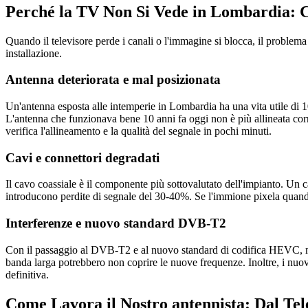
Perché la TV Non Si Vede in Lombardia: C
Quando il televisore perde i canali o l'immagine si blocca, il problema
installazione.
Antenna deteriorata e mal posizionata
Un'antenna esposta alle intemperie in Lombardia ha una vita utile di 10-
L'antenna che funzionava bene 10 anni fa oggi non è più allineata corr
verifica l'allineamento e la qualità del segnale in pochi minuti.
Cavi e connettori degradati
Il cavo coassiale è il componente più sottovalutato dell'impianto. Un ca
introducono perdite di segnale del 30-40%. Se l'immione pixela quando
Interferenze e nuovo standard DVB-T2
Con il passaggio al DVB-T2 e al nuovo standard di codifica HEVC, molt
banda larga potrebbero non coprire le nuove frequenze. Inoltre, i nuov
definitiva.
Come Lavora il Nostro antennista: Dal Tel