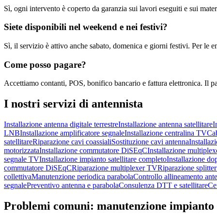
Sì, ogni intervento è coperto da garanzia sui lavori eseguiti e sui materi
Siete disponibili nel weekend e nei festivi?
Sì, il servizio è attivo anche sabato, domenica e giorni festivi. Per l
Come posso pagare?
Accettiamo contanti, POS, bonifico bancario e fattura elettronica. Il p
I nostri servizi di
antennista
Installazione antenna digitale terrestre
Installazione antenna satellitare
I
LNB
Installazione amplificatore segnale
Installazione centralina TV
Ca
satellitare
Riparazione cavi coassiali
Sostituzione cavi antenna
Installaz
motorizzata
Installazione commutatore DiSEqC
Installazione multiple
segnale TV
Installazione impianto satellitare completo
Installazione do
commutatore DiSEqC
Riparazione multiplexer TV
Riparazione splitte
collettiva
Manutenzione periodica parabola
Controllo allineamento ant
segnale
Preventivo antenna e parabola
Consulenza DTT e satellitare
Cer
Problemi comuni:
manutenzione impianto 