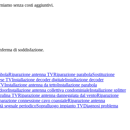
torniamo senza costi aggiuntivi.
onferma di soddisfazione.
abola
Riparazione antenna TV
Riparazione parabola
Sostituzione
ese TV
Installazione decoder digitale
Installazione decoder
 TV
Installazione antenna da tetto
Installazione parabola
ndoor
Installazione antenna collettiva condominiale
Installazione splitter
tralina TV
Riparazione antenna danneggiata dal vento
Riparazione
parazione connessione cavo coassiale
Riparazione antenna
tà segnale periodico
Sopralluogo impianto TV
Diagnosi problema