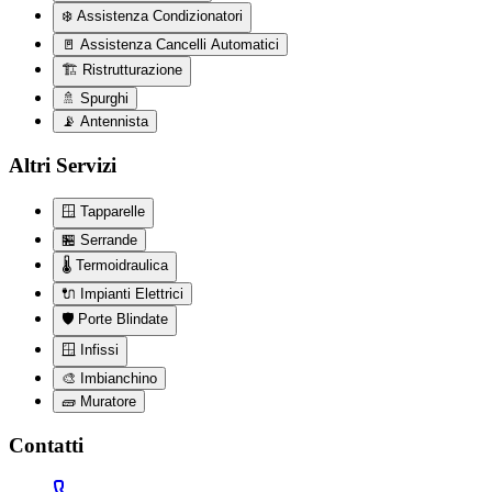
❄️
Assistenza Condizionatori
🚪
Assistenza Cancelli Automatici
🏗️
Ristrutturazione
🚿
Spurghi
📡
Antennista
Altri Servizi
🪟
Tapparelle
🏪
Serrande
🌡️
Termoidraulica
🔌
Impianti Elettrici
🛡️
Porte Blindate
🪟
Infissi
🎨
Imbianchino
🧱
Muratore
Contatti