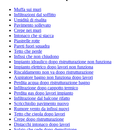
Muffa sui muri
Infiltrazioni dal soffitto
Umidità di risalita
Pavimento sollevato
Crepe nei muri
Intonaco che si stacca
Piastrelle rotte
Pareti fuori squadra
Tetto che perde
Infissi che non chiudono
Impianto idraulico dopo ristrutturazione non funziona
Impianto elettrico dopo lavori non funziona
Riscaldamento non va dopo ristrutturazione
Aspiratore bagno non funziona dopo lavori
Perdita acqua dopo ristrutturazione bagno
Infiltrazione dopo cappotto termico
Perdita gas dopo lavori impianto
Infiltrazione dal balcone rifatto
Scricchiolio pavimento nuovo
Rumore vento da infissi nuovi
Tetto che cigola dopo lavori
Crepe dopo ristrutturazione
Distacchi intonaco dopo lavori
Solaio che cede dopo demolizione