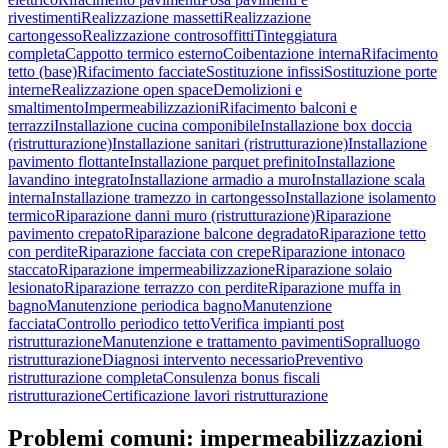
rivestimenti
Realizzazione massetti
Realizzazione
cartongesso
Realizzazione controsoffitti
Tinteggiatura
completa
Cappotto termico esterno
Coibentazione interna
Rifacimento
tetto (base)
Rifacimento facciate
Sostituzione infissi
Sostituzione porte
interne
Realizzazione open space
Demolizioni e
smaltimento
Impermeabilizzazioni
Rifacimento balconi e
terrazzi
Installazione cucina componibile
Installazione box doccia
(ristrutturazione)
Installazione sanitari (ristrutturazione)
Installazione
pavimento flottante
Installazione parquet prefinito
Installazione
lavandino integrato
Installazione armadio a muro
Installazione scala
interna
Installazione tramezzo in cartongesso
Installazione isolamento
termico
Riparazione danni muro (ristrutturazione)
Riparazione
pavimento crepato
Riparazione balcone degradato
Riparazione tetto
con perdite
Riparazione facciata con crepe
Riparazione intonaco
staccato
Riparazione impermeabilizzazione
Riparazione solaio
lesionato
Riparazione terrazzo con perdite
Riparazione muffa in
bagno
Manutenzione periodica bagno
Manutenzione
facciata
Controllo periodico tetto
Verifica impianti post
ristrutturazione
Manutenzione e trattamento pavimenti
Sopralluogo
ristrutturazione
Diagnosi intervento necessario
Preventivo
ristrutturazione completa
Consulenza bonus fiscali
ristrutturazione
Certificazione lavori ristrutturazione
Problemi comuni:
impermeabilizzazioni