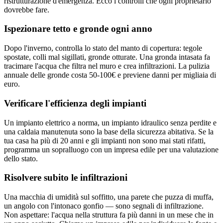
ristrutturazione d'emergenza. Ecco i controlli che ogni proprietario
dovrebbe fare.
Ispezionare tetto e gronde ogni anno
Dopo l'inverno, controlla lo stato del manto di copertura: tegole
spostate, colli mal sigillati, gronde otturate. Una gronda intasata fa
tracimare l'acqua che filtra nel muro e crea infiltrazioni. La pulizia
annuale delle gronde costa 50-100€ e previene danni per migliaia di
euro.
Verificare l'efficienza degli impianti
Un impianto elettrico a norma, un impianto idraulico senza perdite e
una caldaia manutenuta sono la base della sicurezza abitativa. Se la
tua casa ha più di 20 anni e gli impianti non sono mai stati rifatti,
programma un sopralluogo con un impresa edile per una valutazione
dello stato.
Risolvere subito le infiltrazioni
Una macchia di umidità sul soffitto, una parete che puzza di muffa,
un angolo con l'intonaco gonfio — sono segnali di infiltrazione.
Non aspettare: l'acqua nella struttura fa più danni in un mese che in