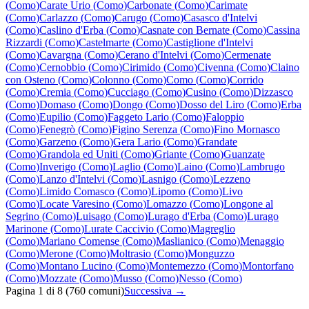
(
Como
)
Carate Urio
(
Como
)
Carbonate
(
Como
)
Carimate
(
Como
)
Carlazzo
(
Como
)
Carugo
(
Como
)
Casasco d'Intelvi
(
Como
)
Caslino d'Erba
(
Como
)
Casnate con Bernate
(
Como
)
Cassina
Rizzardi
(
Como
)
Castelmarte
(
Como
)
Castiglione d'Intelvi
(
Como
)
Cavargna
(
Como
)
Cerano d'Intelvi
(
Como
)
Cermenate
(
Como
)
Cernobbio
(
Como
)
Cirimido
(
Como
)
Civenna
(
Como
)
Claino
con Osteno
(
Como
)
Colonno
(
Como
)
Como
(
Como
)
Corrido
(
Como
)
Cremia
(
Como
)
Cucciago
(
Como
)
Cusino
(
Como
)
Dizzasco
(
Como
)
Domaso
(
Como
)
Dongo
(
Como
)
Dosso del Liro
(
Como
)
Erba
(
Como
)
Eupilio
(
Como
)
Faggeto Lario
(
Como
)
Faloppio
(
Como
)
Fenegrò
(
Como
)
Figino Serenza
(
Como
)
Fino Mornasco
(
Como
)
Garzeno
(
Como
)
Gera Lario
(
Como
)
Grandate
(
Como
)
Grandola ed Uniti
(
Como
)
Griante
(
Como
)
Guanzate
(
Como
)
Inverigo
(
Como
)
Laglio
(
Como
)
Laino
(
Como
)
Lambrugo
(
Como
)
Lanzo d'Intelvi
(
Como
)
Lasnigo
(
Como
)
Lezzeno
(
Como
)
Limido Comasco
(
Como
)
Lipomo
(
Como
)
Livo
(
Como
)
Locate Varesino
(
Como
)
Lomazzo
(
Como
)
Longone al
Segrino
(
Como
)
Luisago
(
Como
)
Lurago d'Erba
(
Como
)
Lurago
Marinone
(
Como
)
Lurate Caccivio
(
Como
)
Magreglio
(
Como
)
Mariano Comense
(
Como
)
Maslianico
(
Como
)
Menaggio
(
Como
)
Merone
(
Como
)
Moltrasio
(
Como
)
Monguzzo
(
Como
)
Montano Lucino
(
Como
)
Montemezzo
(
Como
)
Montorfano
(
Como
)
Mozzate
(
Como
)
Musso
(
Como
)
Nesso
(
Como
)
Pagina
1
di
8
(
760
comuni)
Successiva →