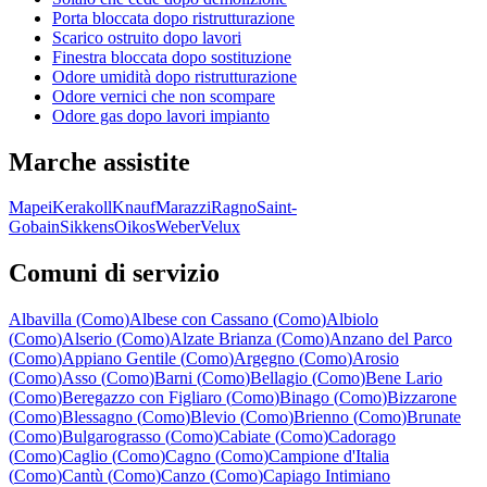
Porta bloccata dopo ristrutturazione
Scarico ostruito dopo lavori
Finestra bloccata dopo sostituzione
Odore umidità dopo ristrutturazione
Odore vernici che non scompare
Odore gas dopo lavori impianto
Marche assistite
Mapei
Kerakoll
Knauf
Marazzi
Ragno
Saint-
Gobain
Sikkens
Oikos
Weber
Velux
Comuni di servizio
Albavilla
(
Como
)
Albese con Cassano
(
Como
)
Albiolo
(
Como
)
Alserio
(
Como
)
Alzate Brianza
(
Como
)
Anzano del Parco
(
Como
)
Appiano Gentile
(
Como
)
Argegno
(
Como
)
Arosio
(
Como
)
Asso
(
Como
)
Barni
(
Como
)
Bellagio
(
Como
)
Bene Lario
(
Como
)
Beregazzo con Figliaro
(
Como
)
Binago
(
Como
)
Bizzarone
(
Como
)
Blessagno
(
Como
)
Blevio
(
Como
)
Brienno
(
Como
)
Brunate
(
Como
)
Bulgarograsso
(
Como
)
Cabiate
(
Como
)
Cadorago
(
Como
)
Caglio
(
Como
)
Cagno
(
Como
)
Campione d'Italia
(
Como
)
Cantù
(
Como
)
Canzo
(
Como
)
Capiago Intimiano