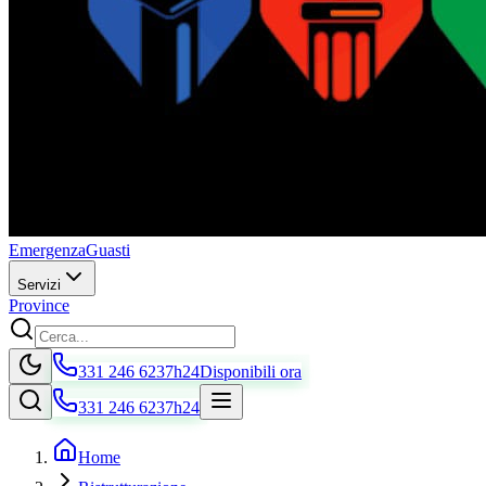
Emergenza
Guasti
Servizi
Province
331 246 6237
h24
Disponibili ora
331 246 6237
h24
Home