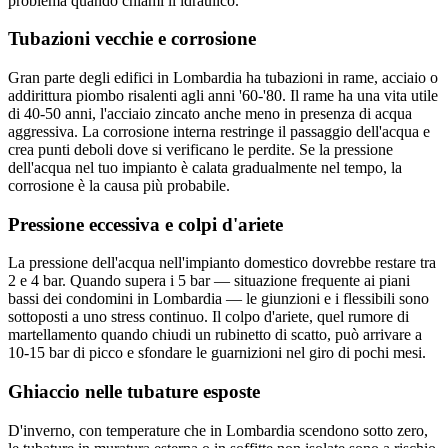
problema quando chiami il idraulico.
Tubazioni vecchie e corrosione
Gran parte degli edifici in Lombardia ha tubazioni in rame, acciaio o
addirittura piombo risalenti agli anni '60-'80. Il rame ha una vita utile
di 40-50 anni, l'acciaio zincato anche meno in presenza di acqua
aggressiva. La corrosione interna restringe il passaggio dell'acqua e
crea punti deboli dove si verificano le perdite. Se la pressione
dell'acqua nel tuo impianto è calata gradualmente nel tempo, la
corrosione è la causa più probabile.
Pressione eccessiva e colpi d'ariete
La pressione dell'acqua nell'impianto domestico dovrebbe restare tra
2 e 4 bar. Quando supera i 5 bar — situazione frequente ai piani
bassi dei condomini in Lombardia — le giunzioni e i flessibili sono
sottoposti a uno stress continuo. Il colpo d'ariete, quel rumore di
martellamento quando chiudi un rubinetto di scatto, può arrivare a
10-15 bar di picco e sfondare le guarnizioni nel giro di pochi mesi.
Ghiaccio nelle tubature esposte
D'inverno, con temperature che in Lombardia scendono sotto zero,