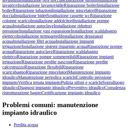
lavandini
Installazione box doccia
Riparazione sifoni
Installazione
lavatrice
Installazione lavastoviglie
Riparazione boiler
Installazione
boiler
Riparazione tubazioni
Installazione miscelatori
Riparazione
doccia
Installazione bidet
Sostituzione cassette wc
Riparazione
colonne scarico
Installazione addolcitori
Installazione pompe
acqua
Installazione autoclave
Installazione riduttori
pressione
Installazione vasi espansione
Installazione scaldabagno
elettrico
Installazione termoarredi
Installazione depuratori
acqua
Installazione filtri acqua
Installazione impianti
irrigazione
Installazione sistemi risparmio acqua
Riparazione pompe
acqua
Riparazione autoclave
Riparazione scaldabagno
elettrico
Riparazione pompe sommergibili
Riparazione impianti
irrigazione
Riparazione perdite nascoste
Riparazione perdite
calcestruzzo
Riparazione flessibili
Riparazione
scaricabagno
Riparazione miscelatori
Manutenzione impianto
idraulico
Manutenzione periodica scarichi
Controllo pressione
impianto
Verifica tenuta impianto
Pulizia sifoni e scarichi
Sopralluogo
idraulico
Diagnosi impianto idraulico
Preventivo idraulico
Consulenza
ristrutturazione bagno
Certificazione impianto idraulico
Problemi comuni:
manutenzione
impianto idraulico
Perdita acqua