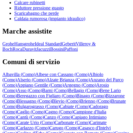
Calcare rubinetti
Riduttore pressione guasto
Scaricabagno che perde
Caldaia rumorosa (impianto idraulico)
Marche assistite
Grohe
Hansgrohe
Ideal Standard
Geberit
Villeroy &
Boch
Roca
Duravit
Jacuzzi
Bossini
Paffoni
Comuni di servizio
Albavilla
(
Como
)
Albese con Cassano
(
Como
)
Albiolo
(
Como
)
Alserio
(
Como
)
Alzate Brianza
(
Como
)
Anzano del Parco
(
Como
)
Appiano Gentile
(
Como
)
Argegno
(
Como
)
Arosio
(
Como
)
Asso
(
Como
)
Barni
(
Como
)
Bellagio
(
Como
)
Bene Lario
(
Como
)
Beregazzo con Figliaro
(
Como
)
Binago
(
Como
)
Bizzarone
(
Como
)
Blessagno
(
Como
)
Blevio
(
Como
)
Brienno
(
Como
)
Brunate
(
Como
)
Bulgarograsso
(
Como
)
Cabiate
(
Como
)
Cadorago
(
Como
)
Caglio
(
Como
)
Cagno
(
Como
)
Campione d'Italia
(
Como
)
Cantù
(
Como
)
Canzo
(
Como
)
Capiago Intimiano
(
Como
)
Carate Urio
(
Como
)
Carbonate
(
Como
)
Carimate
(
Como
)
Carlazzo
(
Como
)
Carugo
(
Como
)
Casasco d'Intelvi