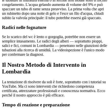
le tubature in muratura esterna o in soffitte non isolate sono a rischio
congelamento. L'acqua gelando aumenta di volume del 9% e può
spaccare un tubo di rame senza preavviso. La prima volta che apri
un rubinetto dopo una notte di gelo e l'esce un filo d'acqua, chiudi
subito la valvola principale: il tubo potrebbe essersi già spaccato.
Radici nelle fognature
Se lo scarico del wc è lento o gorgoglia, potrebbe non essere un
semplice intasamento. Le radici degli alberi — soprattutto pioppi,
salici e fici, comuni in Lombardia — penetrano nelle giunzioni delle
tubazioni alla ricerca di umidità. La videoispezione è l'unico modo
per confermare la diagnosi.
Il Nostro Metodo di Intervento in
Lombardia
La tentazione di risolvere da soli è forte, soprattutto con i tutorial su
YouTube. Ma ci sono interventi che richiedono competenza
certificata, attrezzature professionali e conoscenza normativa. Ecco
perché il nostro approccio è più efficace.
Tempo di reazione e preparazione