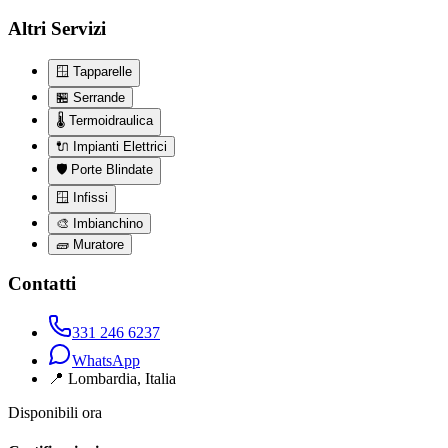
Altri Servizi
🪟
Tapparelle
🏪
Serrande
🌡️
Termoidraulica
🔌
Impianti Elettrici
🛡️
Porte Blindate
🪟
Infissi
🎨
Imbianchino
🧱
Muratore
Contatti
331 246 6237
WhatsApp
📍
Lombardia
, Italia
Disponibili ora