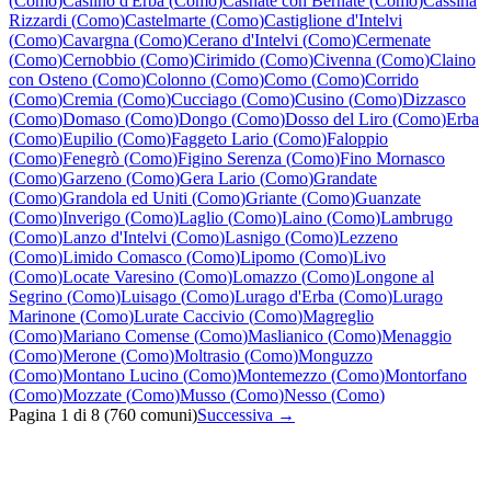
(
Como
)
Caslino d'Erba
(
Como
)
Casnate con Bernate
(
Como
)
Cassina
Rizzardi
(
Como
)
Castelmarte
(
Como
)
Castiglione d'Intelvi
(
Como
)
Cavargna
(
Como
)
Cerano d'Intelvi
(
Como
)
Cermenate
(
Como
)
Cernobbio
(
Como
)
Cirimido
(
Como
)
Civenna
(
Como
)
Claino
con Osteno
(
Como
)
Colonno
(
Como
)
Como
(
Como
)
Corrido
(
Como
)
Cremia
(
Como
)
Cucciago
(
Como
)
Cusino
(
Como
)
Dizzasco
(
Como
)
Domaso
(
Como
)
Dongo
(
Como
)
Dosso del Liro
(
Como
)
Erba
(
Como
)
Eupilio
(
Como
)
Faggeto Lario
(
Como
)
Faloppio
(
Como
)
Fenegrò
(
Como
)
Figino Serenza
(
Como
)
Fino Mornasco
(
Como
)
Garzeno
(
Como
)
Gera Lario
(
Como
)
Grandate
(
Como
)
Grandola ed Uniti
(
Como
)
Griante
(
Como
)
Guanzate
(
Como
)
Inverigo
(
Como
)
Laglio
(
Como
)
Laino
(
Como
)
Lambrugo
(
Como
)
Lanzo d'Intelvi
(
Como
)
Lasnigo
(
Como
)
Lezzeno
(
Como
)
Limido Comasco
(
Como
)
Lipomo
(
Como
)
Livo
(
Como
)
Locate Varesino
(
Como
)
Lomazzo
(
Como
)
Longone al
Segrino
(
Como
)
Luisago
(
Como
)
Lurago d'Erba
(
Como
)
Lurago
Marinone
(
Como
)
Lurate Caccivio
(
Como
)
Magreglio
(
Como
)
Mariano Comense
(
Como
)
Maslianico
(
Como
)
Menaggio
(
Como
)
Merone
(
Como
)
Moltrasio
(
Como
)
Monguzzo
(
Como
)
Montano Lucino
(
Como
)
Montemezzo
(
Como
)
Montorfano
(
Como
)
Mozzate
(
Como
)
Musso
(
Como
)
Nesso
(
Como
)
Pagina
1
di
8
(
760
comuni)
Successiva →
Quanto costa un intervento di idraulico in Lombardia?