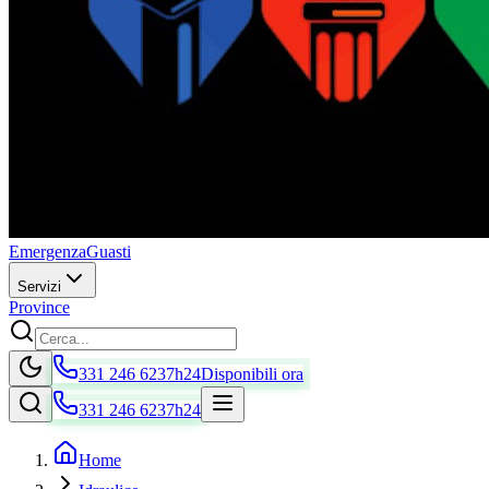
Emergenza
Guasti
Servizi
Province
331 246 6237
h24
Disponibili ora
331 246 6237
h24
Home