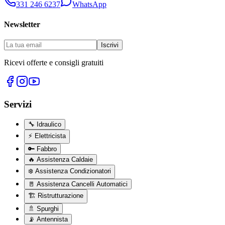
331 246 6237
WhatsApp
Newsletter
Iscrivi
Ricevi offerte e consigli gratuiti
Servizi
🔧
Idraulico
⚡
Elettricista
🔑
Fabbro
🔥
Assistenza Caldaie
❄️
Assistenza Condizionatori
🚪
Assistenza Cancelli Automatici
🏗️
Ristrutturazione
🚿
Spurghi
📡
Antennista