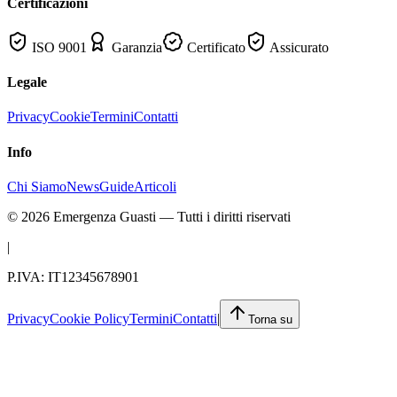
Certificazioni
ISO 9001
Garanzia
Certificato
Assicurato
Legale
Privacy
Cookie
Termini
Contatti
Info
Chi Siamo
News
Guide
Articoli
©
2026
Emergenza Guasti
— Tutti i diritti riservati
|
P.IVA: IT12345678901
Privacy
Cookie Policy
Termini
Contatti
|
Torna su