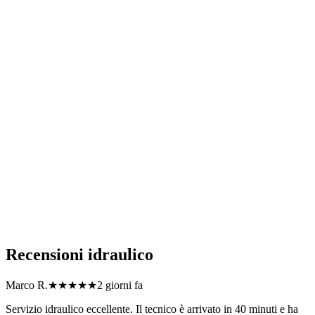
Quanto tempo serve per un intervento di idraulico in Lombardia?
Quali zone coprite con il servizio di idraulico?
Offrite garanzia sugli interventi di idraulico?
Siete disponibili per interventi urgenti di idraulico in Lombardia?
Quali tipi di problema idraulico risolvete in Lombardia?
Come posso richiedere un preventivo per idraulico?
Recensioni
idraulico
Marco R.
★★★★★
2 giorni fa
Servizio idraulico eccellente. Il tecnico è arrivato in 40 minuti e ha