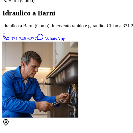
🔧
Barni
(
Como
)
Idraulico a Barni
idraulico a Barni (Como). Intervento rapido e garantito. Chiama 331 
331 246 6237
WhatsApp