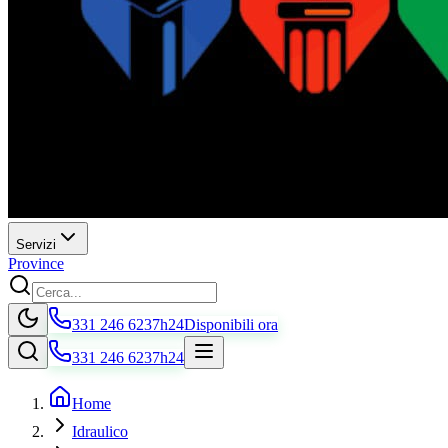
Servizi
Province
331 246 6237
h24
Disponibili ora
331 246 6237
h24
Home
Idraulico