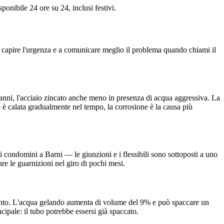
onibile 24 ore su 24, inclusi festivi.
 a capire l'urgenza e a comunicare meglio il problema quando chiami il
50 anni, l'acciaio zincato anche meno in presenza di acqua aggressiva. La
to è calata gradualmente nel tempo, la corrosione è la causa più
i condomini a Barni — le giunzioni e i flessibili sono sottoposti a uno
re le guarnizioni nel giro di pochi mesi.
amento. L'acqua gelando aumenta di volume del 9% e può spaccare un
cipale: il tubo potrebbe essersi già spaccato.