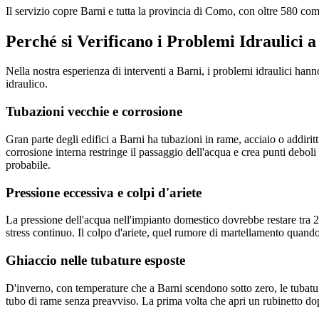
Il servizio copre Barni e tutta la provincia di Como, con oltre 580 c
Perché si Verificano i Problemi Idraulici a
Nella nostra esperienza di interventi a Barni, i problemi idraulici ha
idraulico.
Tubazioni vecchie e corrosione
Gran parte degli edifici a Barni ha tubazioni in rame, acciaio o addirit
corrosione interna restringe il passaggio dell'acqua e crea punti deboli
probabile.
Pressione eccessiva e colpi d'ariete
La pressione dell'acqua nell'impianto domestico dovrebbe restare tra 2
stress continuo. Il colpo d'ariete, quel rumore di martellamento quando
Ghiaccio nelle tubature esposte
D'inverno, con temperature che a Barni scendono sotto zero, le tubatu
tubo di rame senza preavviso. La prima volta che apri un rubinetto dopo 