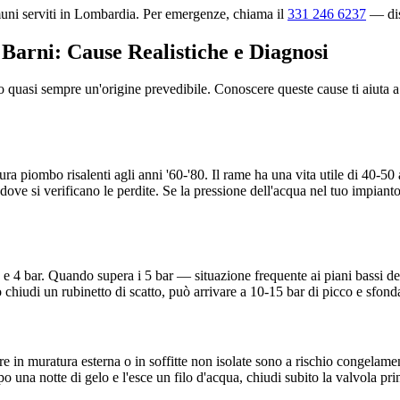
omuni serviti in Lombardia. Per emergenze, chiama il
331 246 6237
— disp
 Barni: Cause Realistiche e Diagnosi
nno quasi sempre un'origine prevedibile. Conoscere queste cause ti aiuta
tura piombo risalenti agli anni '60-'80. Il rame ha una vita utile di 40-
 dove si verificano le perdite. Se la pressione dell'acqua nel tuo impian
 e 4 bar. Quando supera i 5 bar — situazione frequente ai piani bassi de
 chiudi un rubinetto di scatto, può arrivare a 10-15 bar di picco e sfonda
re in muratura esterna o in soffitte non isolate sono a rischio congel
una notte di gelo e l'esce un filo d'acqua, chiudi subito la valvola prin