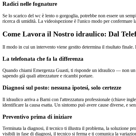
Radici nelle fognature
Se lo scarico del wc è lento o gorgoglia, potrebbe non essere un sempli
ricerca di umidità. La videoispezione è l'unico modo per confermare l
Come Lavora il Nostro idraulico: Dal Telef
Il modo in cui un intervento viene gestito determina il risultato fina
La telefonata che fa la differenza
Quando chiami Emergenza Guasti, ti risponde un idraulico — non un cent
sapendo già quali attrezzature e ricambi portare.
Diagnosi sul posto: nessuna ipotesi, solo certezze
Il idraulico arriva a Barni con l'attrezzatura professionale (chiave ingl
identificare la causa esatta. Un sintomo può avere cause diverse, e senz
Preventivo prima di iniziare
Terminata la diagnosi, il tecnico ti illustra il problema, la soluzione 
visibili in fase di diagnosi, il tecnico si ferma e ti comunica la variazio