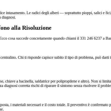
ce intasamento. Le radici degli alberi — soprattutto pioppi, salici e fi
a diagnosi.
ono alla Risoluzione
le. Ecco cosa succede concretamente quando chiami il 331 246 6237 a Bar
ralino. Chi ti risponde capisce subito il tipo di problema, può darti i
ese, chiave a bacinella, saldatrice per polipropilene e altro). Non si limi
a diagnosi corretta rischi di riparare il sintomo senza risolvere il probl
proposta, i materiali necessari e il costo totale. Il preventivo è conferma
ne.