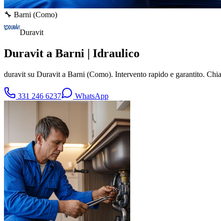
🔧
Barni
(
Como
)
Duravit
Duravit a Barni | Idraulico
duravit su Duravit a Barni (Como). Intervento rapido e garantito. Ch
331 246 6237
WhatsApp