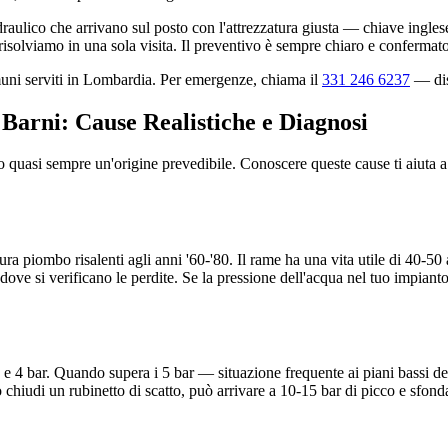
aulico che arrivano sul posto con l'attrezzatura giusta — chiave inglese,
isolviamo in una sola visita. Il preventivo è sempre chiaro e confermato
omuni serviti in Lombardia. Per emergenze, chiama il
331 246 6237
— disp
 Barni: Cause Realistiche e Diagnosi
nno quasi sempre un'origine prevedibile. Conoscere queste cause ti aiuta
tura piombo risalenti agli anni '60-'80. Il rame ha una vita utile di 40-
 dove si verificano le perdite. Se la pressione dell'acqua nel tuo impian
 e 4 bar. Quando supera i 5 bar — situazione frequente ai piani bassi de
 chiudi un rubinetto di scatto, può arrivare a 10-15 bar di picco e sfonda