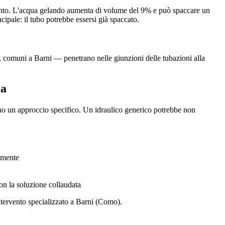
amento. L'acqua gelando aumenta di volume del 9% e può spaccare un
cipale: il tubo potrebbe essersi già spaccato.
ci, comuni a Barni — penetrano nelle giunzioni delle tubazioni alla
za
no un approccio specifico. Un idraulico generico potrebbe non
tamente
on la soluzione collaudata
ntervento specializzato a Barni (Como).