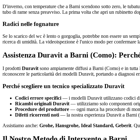
D'inverno, con temperature che a Barni scendono sotto zero, le tubatu
tubo di rame senza preavviso. La prima volta che apri un rubinetto dopo 
Radici nelle fognature
Se lo scarico del wc è lento o gorgoglia, potrebbe non essere un sempli
ricerca di umidità. La videoispezione è l'unico modo per confermare l
Assistenza Duravit a Barni (Como): Perché
I prodotti
Duravit
sono ampiamente diffusi a Barni (Como) e in tutta 
riconoscere le particolarità dei modelli Duravit, portando a diagnosi er
Perché scegliere un tecnico specializzato Duravit
Codici errore specifici
— i modelli Duravit utilizzano codici di
Ricambi originali Duravit
— utilizziamo solo componenti origin
Procedure del produttore
— ogni marca ha procedure di montag
Difetti ricorrenti noti
— la nostra esperienza Duravit a Barni (C
Assistiamo anche:
Grohe, Hansgrohe, Ideal Standard, Geberit
. Qu
Il Nostro Metodo di Intervento a Barni