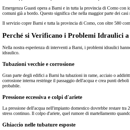
Emergenza Guasti opera a Barni e in tutta la provincia di Como con idr
comuni già a bordo. Questo significa che nella maggior parte dei casi r
Il servizio copre Barni e tutta la provincia di Como, con oltre 580 c
Perché si Verificano i Problemi Idraulici a
Nella nostra esperienza di interventi a Barni, i problemi idraulici ha
idraulico.
Tubazioni vecchie e corrosione
Gran parte degli edifici a Barni ha tubazioni in rame, acciaio o addirit
corrosione interna restringe il passaggio dell'acqua e crea punti deboli
probabile.
Pressione eccessiva e colpi d'ariete
La pressione dell'acqua nell'impianto domestico dovrebbe restare tra 2
stress continuo. Il colpo d'ariete, quel rumore di martellamento quando
Ghiaccio nelle tubature esposte