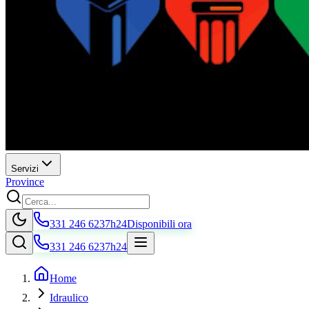
Servizi
Province
331 246 6237
h24
Disponibili ora
331 246 6237
h24
Home
Idraulico