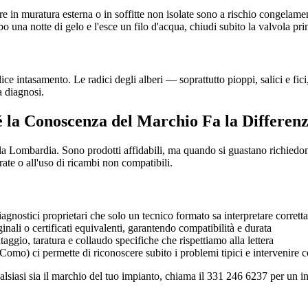
re in muratura esterna o in soffitte non isolate sono a rischio congel
una notte di gelo e l'esce un filo d'acqua, chiudi subito la valvola prin
ce intasamento. Le radici degli alberi — soprattutto pioppi, salici e fi
a diagnosi.
 la Conoscenza del Marchio Fa la Differen
la Lombardia. Sono prodotti affidabili, ma quando si guastano richiedo
rate o all'uso di ricambi non compatibili.
agnostici proprietari che solo un tecnico formato sa interpretare corret
ali o certificati equivalenti, garantendo compatibilità e durata
gio, taratura e collaudo specifiche che rispettiamo alla lettera
omo) ci permette di riconoscere subito i problemi tipici e intervenire c
alsiasi sia il marchio del tuo impianto, chiama il 331 246 6237 per un i