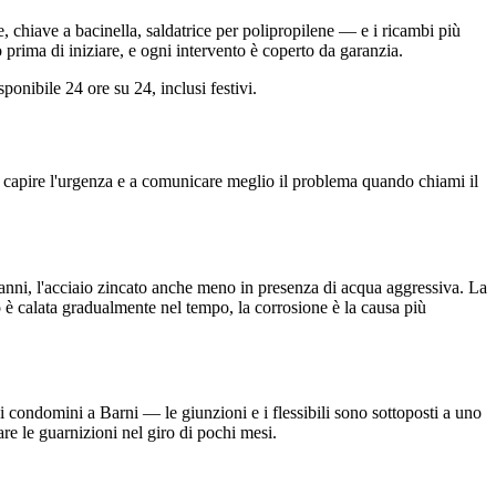
 chiave a bacinella, saldatrice per polipropilene — e i ricambi più
 prima di iniziare, e ogni intervento è coperto da garanzia.
onibile 24 ore su 24, inclusi festivi.
 a capire l'urgenza e a comunicare meglio il problema quando chiami il
50 anni, l'acciaio zincato anche meno in presenza di acqua aggressiva. La
to è calata gradualmente nel tempo, la corrosione è la causa più
i condomini a Barni — le giunzioni e i flessibili sono sottoposti a uno
re le guarnizioni nel giro di pochi mesi.