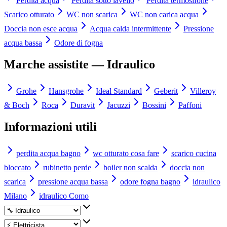
Perdita acqua
Perdita sotto lavello
Perdita termosifone
Scarico otturato
WC non scarica
WC non carica acqua
Doccia non esce acqua
Acqua calda intermittente
Pressione
acqua bassa
Odore di fogna
Marche assistite —
Idraulico
Grohe
Hansgrohe
Ideal Standard
Geberit
Villeroy
& Boch
Roca
Duravit
Jacuzzi
Bossini
Paffoni
Informazioni utili
perdita acqua bagno
wc otturato cosa fare
scarico cucina
bloccato
rubinetto perde
boiler non scalda
doccia non
scarica
pressione acqua bassa
odore fogna bagno
idraulico
Milano
idraulico Como