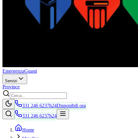
Emergenza
Guasti
Servizi
Province
331 246 6237
h24
Disponibili ora
331 246 6237
h24
Home