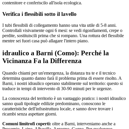
contenitore e conferiscilo all'isola ecologica.
Verifica i flessibili sotto il lavello
I tubi flessibili di collegamento hanno una vita utile di 5-8 anni.
Controllali visivamente ogni 6 mesi: se vedi rigonfiamenti, crepe o
perdite, sostituiscili prima che si rompano. Una rottura del flessibile
mentre sei fuori casa può allagare l'intero piano.
idraulico a Barni (Como): Perché la
Vicinanza Fa la Differenza
Quando chiami per un'emergenza, la distanza tra te e il tecnico
determina quanto danno farà il problema prima di essere risolto. A
Barni, i nostri idraulico operano stabilmente sul territorio: questo si
traduce in tempi di intervento di 30-90 minuti per le urgenze.
La conoscenza del territorio è un vantaggio pratico: i nostri idraulico
sanno quali tipologie edilizie predominano, conoscono le
caratteristiche dell'infrastruttura locale, e sanno dove trovare i
ricambi senza aspettare giorni.
Comuni limitrofi coperti:
oltre a Barni, interveniamo anche a
Proserpio, Laino, Albavilla, Argegno, Cagno. Per qualunque