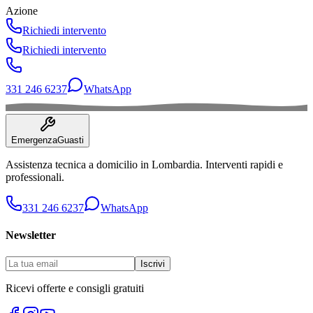
Idraulico
Azione
ISO 9001
Richiedi intervento
Cert. Idraulico
Elettricista
Richiedi intervento
CEI
Cert. Elettricista
331 246 6237
WhatsApp
Emergenza
Guasti
Assistenza tecnica a domicilio in
Lombardia
. Interventi rapidi e
professionali.
331 246 6237
WhatsApp
Newsletter
Iscrivi
Ricevi offerte e consigli gratuiti