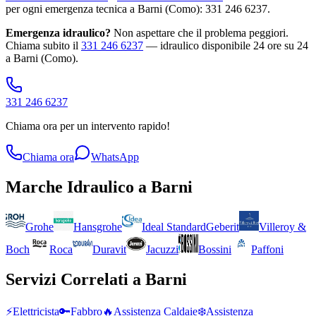
per ogni emergenza tecnica a Barni (Como): 331 246 6237.
Emergenza idraulico?
Non aspettare che il problema peggiori.
Chiama subito il
331 246 6237
— idraulico disponibile 24 ore su 24
a Barni (Como).
331 246 6237
Chiama ora per un intervento rapido!
Chiama ora
WhatsApp
Marche
Idraulico
a
Barni
Grohe
Hansgrohe
Ideal Standard
Geberit
Villeroy &
Boch
Roca
Duravit
Jacuzzi
Bossini
Paffoni
Servizi Correlati a
Barni
⚡
Elettricista
🔑
Fabbro
🔥
Assistenza Caldaie
❄️
Assistenza