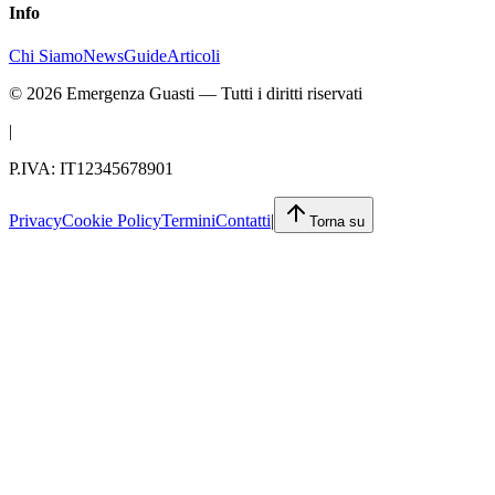
Info
Chi Siamo
News
Guide
Articoli
©
2026
Emergenza Guasti
— Tutti i diritti riservati
|
P.IVA: IT12345678901
Privacy
Cookie Policy
Termini
Contatti
|
Torna su