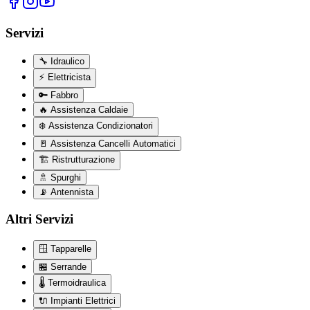
Servizi
🔧
Idraulico
⚡
Elettricista
🔑
Fabbro
🔥
Assistenza Caldaie
❄️
Assistenza Condizionatori
🚪
Assistenza Cancelli Automatici
🏗️
Ristrutturazione
🚿
Spurghi
📡
Antennista
Altri Servizi
🪟
Tapparelle
🏪
Serrande
🌡️
Termoidraulica
🔌
Impianti Elettrici