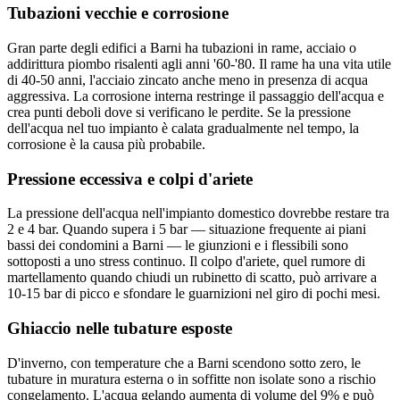
Tubazioni vecchie e corrosione
Gran parte degli edifici a Barni ha tubazioni in rame, acciaio o
addirittura piombo risalenti agli anni '60-'80. Il rame ha una vita utile
di 40-50 anni, l'acciaio zincato anche meno in presenza di acqua
aggressiva. La corrosione interna restringe il passaggio dell'acqua e
crea punti deboli dove si verificano le perdite. Se la pressione
dell'acqua nel tuo impianto è calata gradualmente nel tempo, la
corrosione è la causa più probabile.
Pressione eccessiva e colpi d'ariete
La pressione dell'acqua nell'impianto domestico dovrebbe restare tra
2 e 4 bar. Quando supera i 5 bar — situazione frequente ai piani
bassi dei condomini a Barni — le giunzioni e i flessibili sono
sottoposti a uno stress continuo. Il colpo d'ariete, quel rumore di
martellamento quando chiudi un rubinetto di scatto, può arrivare a
10-15 bar di picco e sfondare le guarnizioni nel giro di pochi mesi.
Ghiaccio nelle tubature esposte
D'inverno, con temperature che a Barni scendono sotto zero, le
tubature in muratura esterna o in soffitte non isolate sono a rischio
congelamento. L'acqua gelando aumenta di volume del 9% e può