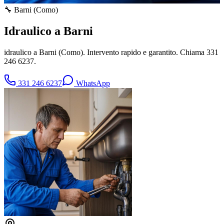
🔧
Barni
(
Como
)
Idraulico a Barni
idraulico a Barni (Como). Intervento rapido e garantito. Chiama 331
246 6237.
331 246 6237
WhatsApp