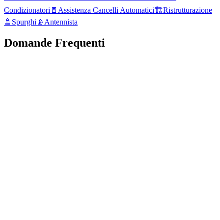
Condizionatori
🚪
Assistenza Cancelli Automatici
🏗️
Ristrutturazione
🚿
Spurghi
📡
Antennista
Domande Frequenti
Quanto tempo serve per idraulico a Barni?
Quali problemi risolvete con idraulico a Barni?
Quali marche assistete a Barni?
Quanto costa un intervento di idraulico a Barni?
Offrite garanzia sugli interventi?
Siete disponibili anche di notte e nei festivi?