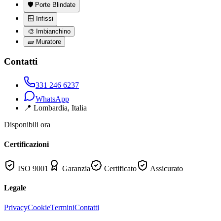
🛡️
Porte Blindate
🪟
Infissi
🎨
Imbianchino
🧱
Muratore
Contatti
331 246 6237
WhatsApp
📍
Lombardia
, Italia
Disponibili ora
Certificazioni
ISO 9001
Garanzia
Certificato
Assicurato
Legale
Privacy
Cookie
Termini
Contatti