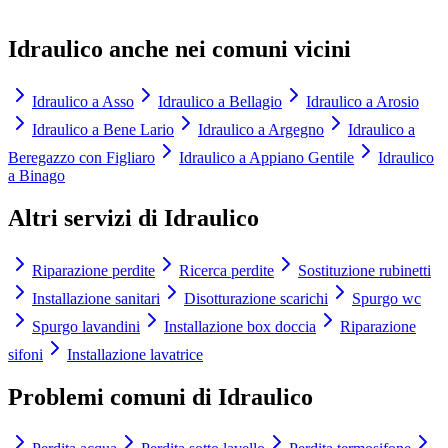
Come posso richiedere un intervento?
Idraulico
anche nei comuni vicini
Idraulico
a
Asso
Idraulico
a
Bellagio
Idraulico
a
Arosio
Idraulico
a
Bene Lario
Idraulico
a
Argegno
Idraulico
a
Beregazzo con Figliaro
Idraulico
a
Appiano Gentile
Idraulico
a
Binago
Altri servizi di
Idraulico
Riparazione perdite
Ricerca perdite
Sostituzione rubinetti
Installazione sanitari
Disotturazione scarichi
Spurgo wc
Spurgo lavandini
Installazione box doccia
Riparazione
sifoni
Installazione lavatrice
Problemi comuni di
Idraulico