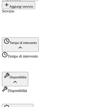
Aggiungi servizio
Servizio
Tempo di intervento
Tempo di intervento
Idraulico
Disponibilità
1-3 ore
Elettricista
Disponibilità
1-2 ore
Idraulico