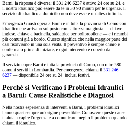
Barni, la risposta è diversa: il 331 246 6237 è attivo 24 ore su 24, e
il nostro idraulico può essere da te in 30-90 minuti per le urgenze. Il
servizio di idraulico a domicilio non deve essere un'attesa infinita.
Emergenza Guasti opera a Barni e in tutta la provincia di Como con
idraulico che arrivano sul posto con l'attrezzatura giusta — chiave
inglese, chiave a bacinella, saldatrice per polipropilene — e i ricambi
più comuni già a bordo. Questo significa che nella maggior parte dei
casi risolviamo in una sola visita. Il preventivo è sempre chiaro e
confermato prima di iniziare, e ogni intervento è coperto da
garanzia.
Il servizio copre Barni e tutta la provincia di Como, con oltre 580
comuni serviti in Lombardia. Per emergenze, chiama il
331 246
6237
— disponibile 24 ore su 24, inclusi festivi.
Perché si Verificano i Problemi Idraulici
a Barni: Cause Realistiche e Diagnosi
Nella nostra esperienza di interventi a Barni, i problemi idraulici
hanno quasi sempre un'origine prevedibile. Conoscere queste cause
ti aiuta a capire l'urgenza e a comunicare meglio il problema quando
chiami il idraulico.