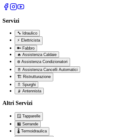
Servizi
🔧
Idraulico
⚡
Elettricista
🔑
Fabbro
🔥
Assistenza Caldaie
❄️
Assistenza Condizionatori
🚪
Assistenza Cancelli Automatici
🏗️
Ristrutturazione
🚿
Spurghi
📡
Antennista
Altri Servizi
🪟
Tapparelle
🏪
Serrande
🌡️
Termoidraulica