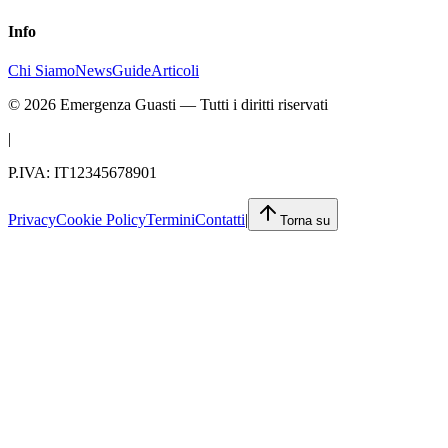
Info
Chi Siamo
News
Guide
Articoli
©
2026
Emergenza Guasti
— Tutti i diritti riservati
|
P.IVA: IT12345678901
Privacy
Cookie Policy
Termini
Contatti
|
Torna su