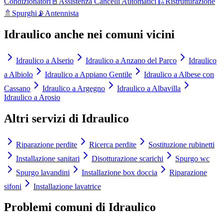
Condizionatori
🚪
Assistenza Cancelli Automatici
🏗️
Ristrutturazione
🚿
Spurghi
📡
Antennista
Idraulico
anche nei comuni vicini
Idraulico
a
Alserio
Idraulico
a
Anzano del Parco
Idraulico
a
Albiolo
Idraulico
a
Appiano Gentile
Idraulico
a
Albese con
Cassano
Idraulico
a
Argegno
Idraulico
a
Albavilla
Idraulico
a
Arosio
Altri servizi di
Idraulico
Riparazione perdite
Ricerca perdite
Sostituzione rubinetti
Installazione sanitari
Disotturazione scarichi
Spurgo wc
Spurgo lavandini
Installazione box doccia
Riparazione
sifoni
Installazione lavatrice
Problemi comuni di
Idraulico