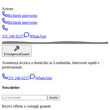
Idraulico
Azione
ISO 9001
Richiedi intervento
Cert. Idraulico
Elettricista
Richiedi intervento
CEI
Cert. Elettricista
331 246 6237
WhatsApp
Emergenza
Guasti
Assistenza tecnica a domicilio in
Lombardia
. Interventi rapidi e
professionali.
331 246 6237
WhatsApp
Newsletter
Iscrivi
Ricevi offerte e consigli gratuiti