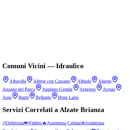
Offrite garanzia sugli interventi di idraulico?
Siete disponibili per interventi urgenti di idraulico a Alzate Brianza?
Quali tipi di problema idraulico risolvete a Alzate Brianza?
Come posso richiedere un preventivo per idraulico?
Comuni Vicini —
Idraulico
Albavilla
Albese con Cassano
Albiolo
Alserio
Anzano del Parco
Appiano Gentile
Argegno
Arosio
Asso
Barni
Bellagio
Bene Lario
Servizi Correlati a
Alzate Brianza
⚡
Elettricista
🔑
Fabbro
🔥
Assistenza Caldaie
❄️
Assistenza