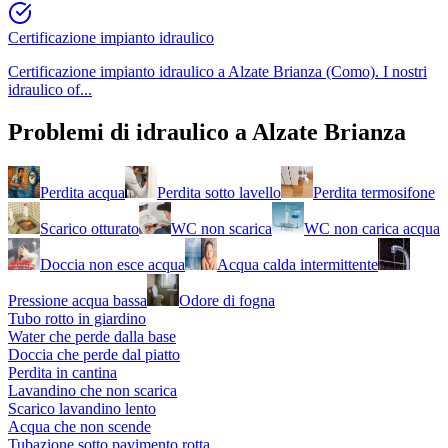
Certificazione impianto idraulico
Certificazione impianto idraulico a Alzate Brianza (Como). I nostri
idraulico of
...
Problemi di
idraulico
a
Alzate Brianza
Perdita acqua
Perdita sotto lavello
Perdita termosifone
Scarico otturato
WC non scarica
WC non carica acqua
Doccia non esce acqua
Acqua calda intermittente
Pressione acqua bassa
Odore di fogna
Tubo rotto in giardino
Water che perde dalla base
Doccia che perde dal piatto
Perdita in cantina
Lavandino che non scarica
Scarico lavandino lento
Acqua che non scende
Tubazione sotto pavimento rotta