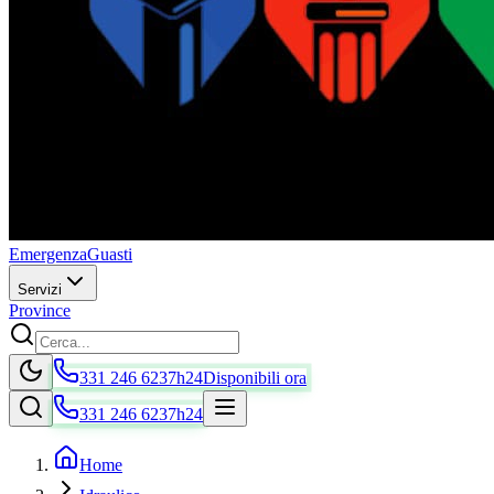
Emergenza
Guasti
Servizi
Province
331 246 6237
h24
Disponibili ora
331 246 6237
h24
Home