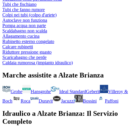
Tubi che fischiano
Tubi che fanno rumore
Colpi nei tubi (colpo d'ariete)
Autoclave non funziona
Pompa acqua non parte
Scaldabagno non scalda
Allagamento cucina
Rubinetto esterno congelato
Calcare rubinetti
Riduttore pressione guasto
Scaricabagno che perde
Caldaia rumorosa (impianto idraulico)
Marche assistite a
Alzate Brianza
Grohe
Hansgrohe
Ideal Standard
Geberit
Villeroy &
Boch
Roca
Duravit
Jacuzzi
Bossini
Paffoni
Idraulico
a
Alzate Brianza
: Il Servizio
Completo