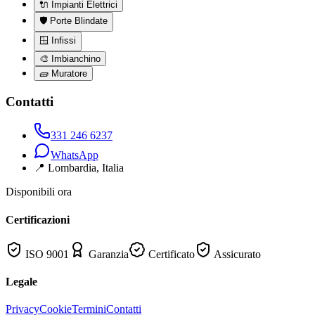
🔌
Impianti Elettrici
🛡️
Porte Blindate
🪟
Infissi
🎨
Imbianchino
🧱
Muratore
Contatti
331 246 6237
WhatsApp
📍
Lombardia
, Italia
Disponibili ora
Certificazioni
ISO 9001
Garanzia
Certificato
Assicurato
Legale
Privacy
Cookie
Termini
Contatti