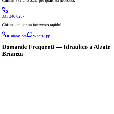
Chiama
331 246 6237
per qualsiasi necessità.
331 246 6237
Chiama ora per un intervento rapido!
Chiama ora
WhatsApp
Domande Frequenti —
Idraulico
a
Alzate
Brianza
Quanto costa un intervento di idraulico a Alzate Brianza?
Quanto tempo serve per un intervento di idraulico a Alzate Brianza?
Quali zone coprite con il servizio di idraulico?