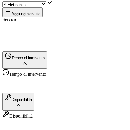
Aggiungi servizio
Servizio
Tempo di intervento
Tempo di intervento
Idraulico
Disponibilità
1-3 ore
Elettricista
Disponibilità
1-2 ore