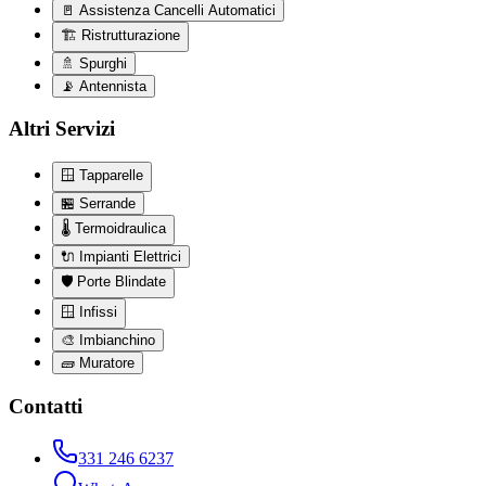
🚪
Assistenza Cancelli Automatici
🏗️
Ristrutturazione
🚿
Spurghi
📡
Antennista
Altri Servizi
🪟
Tapparelle
🏪
Serrande
🌡️
Termoidraulica
🔌
Impianti Elettrici
🛡️
Porte Blindate
🪟
Infissi
🎨
Imbianchino
🧱
Muratore
Contatti
331 246 6237