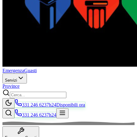
Emergenza
Guasti
Servizi
Province
331 246 6237
h24
Disponibili ora
331 246 6237
h24