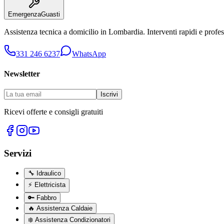
Emergenza
Guasti
Assistenza tecnica a domicilio in
Lombardia
. Interventi rapidi e profes
331 246 6237
WhatsApp
Newsletter
Iscrivi
Ricevi offerte e consigli gratuiti
Servizi
🔧
Idraulico
⚡
Elettricista
🔑
Fabbro
🔥
Assistenza Caldaie
❄️
Assistenza Condizionatori