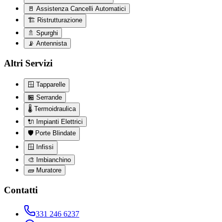
🚪
Assistenza Cancelli Automatici
🏗️
Ristrutturazione
🚿
Spurghi
📡
Antennista
Altri Servizi
🪟
Tapparelle
🏪
Serrande
🌡️
Termoidraulica
🔌
Impianti Elettrici
🛡️
Porte Blindate
🪟
Infissi
🎨
Imbianchino
🧱
Muratore
Contatti
331 246 6237