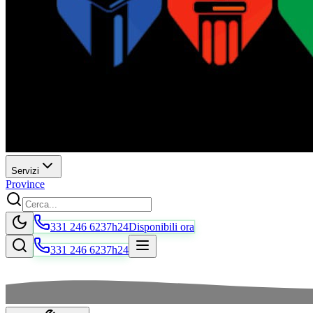
Servizi
Province
331 246 6237
h24
Disponibili ora
331 246 6237
h24