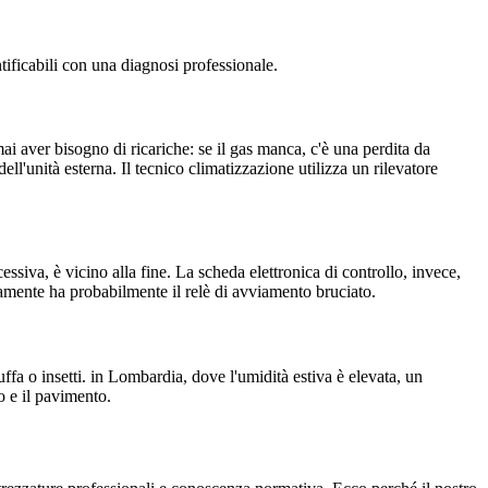
ificabili con una diagnosi professionale.
ai aver bisogno di ricariche: se il gas manca, c'è una perdita da
dell'unità esterna. Il tecnico climatizzazione utilizza un rilevatore
ssiva, è vicino alla fine. La scheda elettronica di controllo, invece,
tamente ha probabilmente il relè di avviamento bruciato.
ffa o insetti. in Lombardia, dove l'umidità estiva è elevata, un
o e il pavimento.