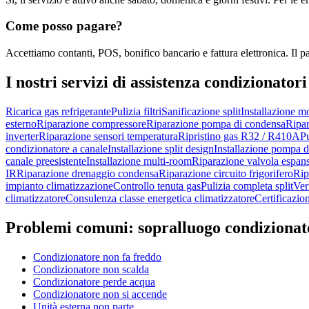
Come posso pagare?
Accettiamo contanti, POS, bonifico bancario e fattura elettronica. Il p
I nostri servizi di
assistenza condizionatori
Ricarica gas refrigerante
Pulizia filtri
Sanificazione split
Installazione m
esterno
Riparazione compressore
Riparazione pompa di condensa
Ripar
inverter
Riparazione sensori temperatura
Ripristino gas R32 / R410A
Pu
condizionatore a canale
Installazione split design
Installazione pompa di
canale preesistente
Installazione multi-room
Riparazione valvola espan
IR
Riparazione drenaggio condensa
Riparazione circuito frigorifero
Rip
impianto climatizzazione
Controllo tenuta gas
Pulizia completa split
Ver
climatizzatore
Consulenza classe energetica climatizzatore
Certificazio
Problemi comuni:
sopralluogo condizionat
Condizionatore non fa freddo
Condizionatore non scalda
Condizionatore perde acqua
Condizionatore non si accende
Unità esterna non parte