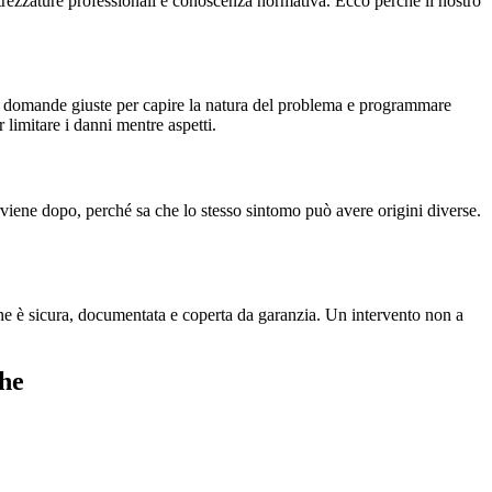
attrezzature professionali e conoscenza normativa. Ecco perché il nostro
le domande giuste per capire la natura del problema e programmare
r limitare i danni mentre aspetti.
rviene dopo, perché sa che lo stesso sintomo può avere origini diverse.
e è sicura, documentata e coperta da garanzia. Un intervento non a
che