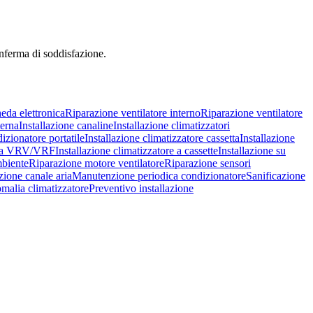
onferma di soddisfazione.
eda elettronica
Riparazione ventilatore interno
Riparazione ventilatore
terna
Installazione canaline
Installazione climatizzatori
izionatore portatile
Installazione climatizzatore cassetta
Installazione
tema VRV/VRF
Installazione climatizzatore a cassette
Installazione su
mbiente
Riparazione motore ventilatore
Riparazione sensori
zione canale aria
Manutenzione periodica condizionatore
Sanificazione
malia climatizzatore
Preventivo installazione