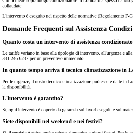
Chi richiede sopralluogo condizionatore in Lombardia spesso ha bisog
collaudate.
L'intervento è eseguito nel rispetto delle normative (Regolamento F-
Domande Frequenti sul Assistenza Condiz
Quanto costa un intervento di assistenza condizionat
Le tariffe variano in base alla tipologia di intervento, all'urgenza e al
331 246 6237 per un preventivo immediato.
In quanto tempo arriva il tecnico climatizzazione in
Per le urgenze, il nostro tecnico climatizzazione può essere da te in 
la disponibilità.
L'intervento è garantito?
Sì, ogni intervento è coperto da garanzia sui lavori eseguiti e sui materi
Siete disponibili nel weekend e nei festivi?
Sì, il servizio è attivo anche sabato, domenica e giorni festivi. Per l