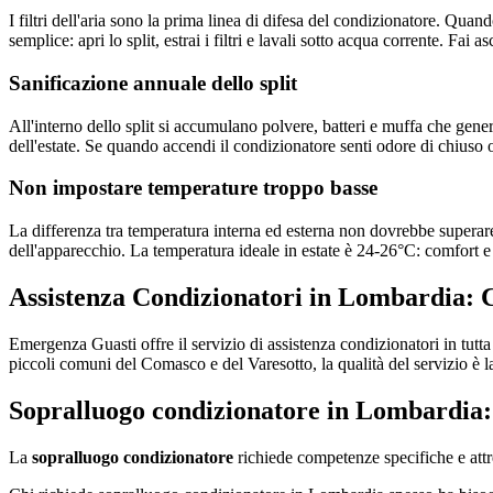
I filtri dell'aria sono la prima linea di difesa del condizionatore. Quan
semplice: apri lo split, estrai i filtri e lavali sotto acqua corrente. Fa
Sanificazione annuale dello split
All'interno dello split si accumulano polvere, batteri e muffa che gene
dell'estate. Se quando accendi il condizionatore senti odore di chiuso o
Non impostare temperature troppo basse
La differenza tra temperatura interna ed esterna non dovrebbe superar
dell'apparecchio. La temperatura ideale in estate è 24-26°C: comfort e
Assistenza Condizionatori in Lombardia: 
Emergenza Guasti offre il servizio di assistenza condizionatori in tut
piccoli comuni del Comasco e del Varesotto, la qualità del servizio è la
Sopralluogo condizionatore in Lombardia:
La
sopralluogo condizionatore
richiede competenze specifiche e attre