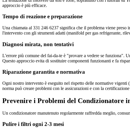
La tentazione di risolvere da soli è forte, soprattutto con i tutorial 
approccio è più efficace.
Tempo di reazione e preparazione
Una chiamata al 331 246 6237 significa che il problema viene preso in
l'intervento con gli strumenti adatti (manifold per gas refrigerante, ril
Diagnosi mirata, non tentativi
L'errore più comune del fai-da-te è "provare a vedere se funziona". Un
Questo approccio evita di sostituire componenti funzionanti e fa risp
Riparazione garantita e normativa
Ogni nostro intervento è eseguito nel rispetto delle normative vige
norma può creare problemi con le assicurazioni e con la certificazione
Prevenire i Problemi del Condizionatore 
Un condizionatore manutenuto regolarmente raffredda meglio, consuma 
Pulire i filtri ogni 2-3 mesi