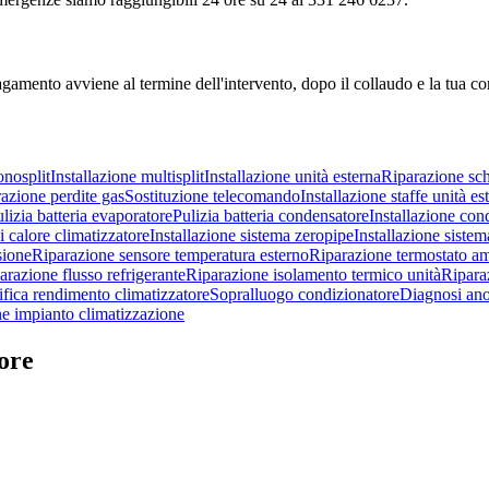
agamento avviene al termine dell'intervento, dopo il collaudo e la tua c
onosplit
Installazione multisplit
Installazione unità esterna
Riparazione sch
azione perdite gas
Sostituzione telecomando
Installazione staffe unità es
lizia batteria evaporatore
Pulizia batteria condensatore
Installazione cond
 calore climatizzatore
Installazione sistema zeropipe
Installazione sis
sione
Riparazione sensore temperatura esterno
Riparazione termostato a
arazione flusso refrigerante
Riparazione isolamento termico unità
Ripara
ifica rendimento climatizzatore
Sopralluogo condizionatore
Diagnosi ano
ne impianto climatizzazione
ore