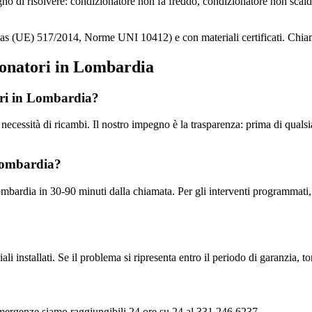
no di risolvere: condizionatore non fa freddo, condizionatore non sca
Gas (UE) 517/2014, Norme UNI 10412) e con materiali certificati. Chia
ionatori in Lombardia
ori in Lombardia?
la necessità di ricambi. Il nostro impegno è la trasparenza: prima di quals
 Lombardia?
Lombardia in 30-90 minuti dalla chiamata. Per gli interventi programmati,
ali installati. Se il problema si ripresenta entro il periodo di garanzia, 
e emergenze siamo raggiungibili 24 ore su 24 al 331 246 6237.