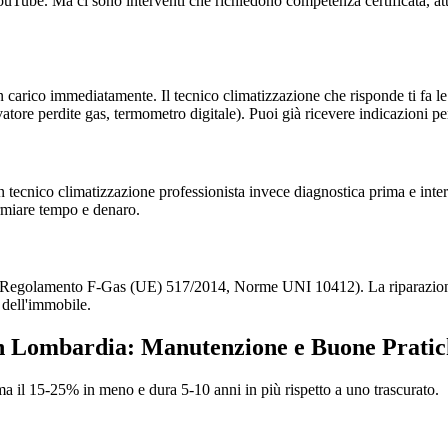
su YouTube. Ma ci sono interventi che richiedono competenza certificata, 
 carico immediatamente. Il tecnico climatizzazione che risponde ti fa 
evatore perdite gas, termometro digitale). Puoi già ricevere indicazioni pe
 tecnico climatizzazione professionista invece diagnostica prima e inte
armiare tempo e denaro.
nti (Regolamento F-Gas (UE) 517/2014, Norme UNI 10412). La riparazion
 dell'immobile.
in Lombardia: Manutenzione e Buone Prati
il 15-25% in meno e dura 5-10 anni in più rispetto a uno trascurato.