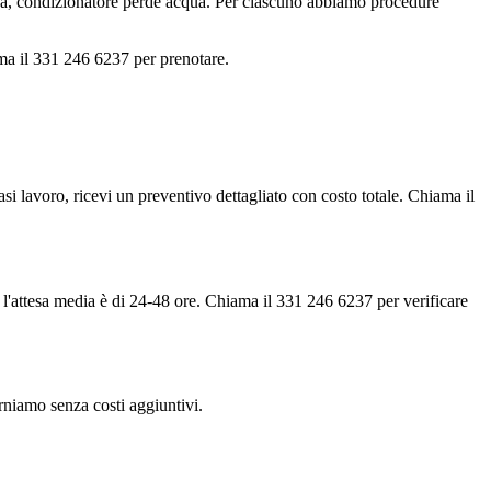
lda, condizionatore perde acqua. Per ciascuno abbiamo procedure
ma il 331 246 6237 per prenotare.
iasi lavoro, ricevi un preventivo dettagliato con costo totale. Chiama il
 l'attesa media è di 24-48 ore. Chiama il 331 246 6237 per verificare
torniamo senza costi aggiuntivi.