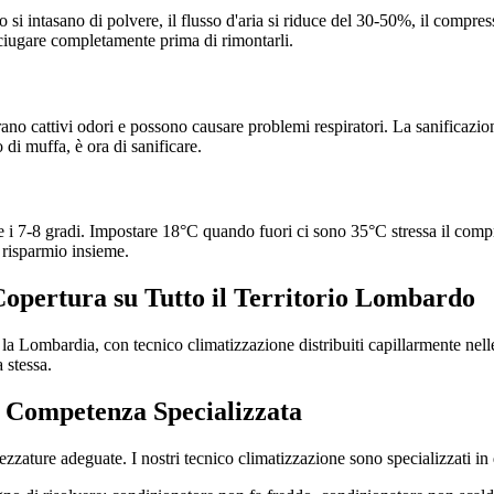
do si intasano di polvere, il flusso d'aria si riduce del 30-50%, il compre
i asciugare completamente prima di rimontarli.
rano cattivi odori e possono causare problemi respiratori. La sanificazio
 di muffa, è ora di sanificare.
e i 7-8 gradi. Impostare 18°C quando fuori ci sono 35°C stressa il comp
 risparmio insieme.
Copertura su Tutto il Territorio Lombardo
ta la Lombardia, con tecnico climatizzazione distribuiti capillarmente n
 stessa.
 Competenza Specializzata
zzature adeguate. I nostri tecnico climatizzazione sono specializzati in 