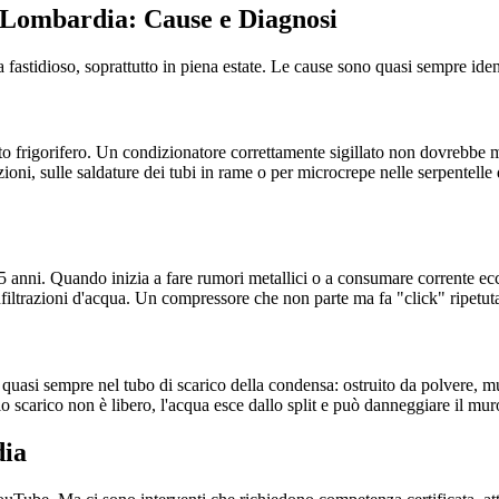
 Lombardia: Cause e Diagnosi
stidioso, soprattutto in piena estate. Le cause sono quasi sempre ident
ito frigorifero. Un condizionatore correttamente sigillato non dovrebbe m
nzioni, sulle saldature dei tubi in rame o per microcrepe nelle serpentelle 
5 anni. Quando inizia a fare rumori metallici o a consumare corrente ecce
infiltrazioni d'acqua. Un compressore che non parte ma fa "click" ripetu
 quasi sempre nel tubo di scarico della condensa: ostruito da polvere, mu
o scarico non è libero, l'acqua esce dallo split e può danneggiare il mur
dia