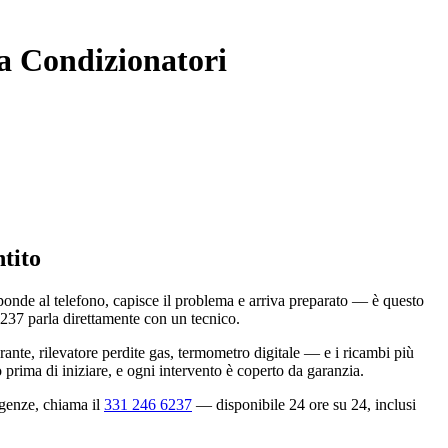
za Condizionatori
tito
sponde al telefono, capisce il problema e arriva preparato — è questo
6237 parla direttamente con un tecnico.
nte, rilevatore perdite gas, termometro digitale — e i ricambi più
 prima di iniziare, e ogni intervento è coperto da garanzia.
rgenze, chiama il
331 246 6237
— disponibile 24 ore su 24, inclusi