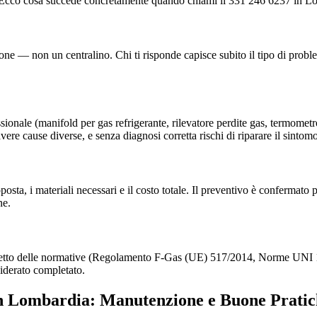
ale. Ecco cosa succede concretamente quando chiami il 331 246 6237 in L
e — non un centralino. Chi ti risponde capisce subito il tipo di proble
sionale (manifold per gas refrigerante, rilevatore perdite gas, termometro
ere cause diverse, e senza diagnosi corretta rischi di riparare il sintom
proposta, i materiali necessari e il costo totale. Il preventivo è conferma
ne.
ispetto delle normative (Regolamento F-Gas (UE) 517/2014, Norme UNI 10
iderato completato.
in Lombardia: Manutenzione e Buone Prati