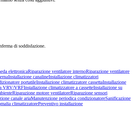
onferma di soddisfazione.
eda elettronica
Riparazione ventilatore interno
Riparazione ventilatore
terna
Installazione canaline
Installazione climatizzatori
izionatore portatile
Installazione climatizzatore cassetta
Installazione
tema VRV/VRF
Installazione climatizzatore a cassette
Installazione su
mbiente
Riparazione motore ventilatore
Riparazione sensori
zione canale aria
Manutenzione periodica condizionatore
Sanificazione
malia climatizzatore
Preventivo installazione