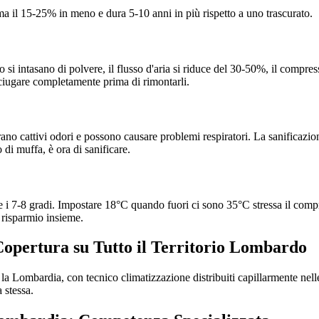
il 15-25% in meno e dura 5-10 anni in più rispetto a uno trascurato.
do si intasano di polvere, il flusso d'aria si riduce del 30-50%, il compre
i asciugare completamente prima di rimontarli.
rano cattivi odori e possono causare problemi respiratori. La sanificazio
 di muffa, è ora di sanificare.
e i 7-8 gradi. Impostare 18°C quando fuori ci sono 35°C stressa il comp
 risparmio insieme.
Copertura su Tutto il Territorio Lombardo
ta la Lombardia, con tecnico climatizzazione distribuiti capillarmente n
 stessa.