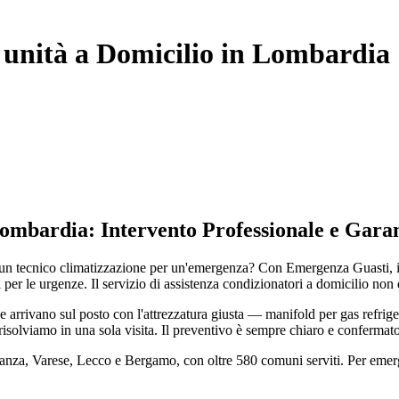
unità a Domicilio in Lombardia 
Lombardia: Intervento Professionale e Garan
n tecnico climatizzazione per un'emergenza? Con Emergenza Guasti, in L
 per le urgenze. Il servizio di assistenza condizionatori a domicilio non d
rrivano sul posto con l'attrezzatura giusta — manifold per gas refrigera
isolviamo in una sola visita. Il preventivo è sempre chiaro e confermato
rianza, Varese, Lecco e Bergamo, con oltre 580 comuni serviti. Per eme