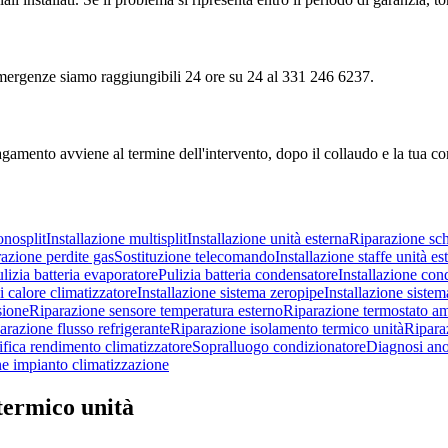
e emergenze siamo raggiungibili 24 ore su 24 al 331 246 6237.
agamento avviene al termine dell'intervento, dopo il collaudo e la tua c
onosplit
Installazione multisplit
Installazione unità esterna
Riparazione sch
azione perdite gas
Sostituzione telecomando
Installazione staffe unità es
lizia batteria evaporatore
Pulizia batteria condensatore
Installazione cond
 calore climatizzatore
Installazione sistema zeropipe
Installazione sis
sione
Riparazione sensore temperatura esterno
Riparazione termostato a
arazione flusso refrigerante
Riparazione isolamento termico unità
Ripara
ifica rendimento climatizzatore
Sopralluogo condizionatore
Diagnosi ano
ne impianto climatizzazione
termico unità