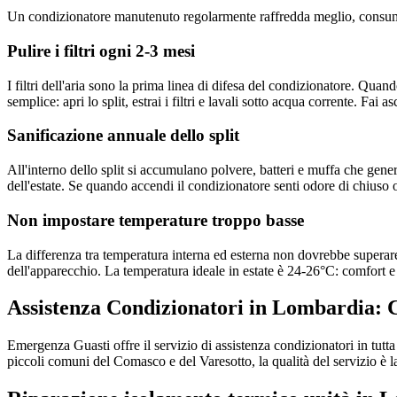
Un condizionatore manutenuto regolarmente raffredda meglio, consuma 
Pulire i filtri ogni 2-3 mesi
I filtri dell'aria sono la prima linea di difesa del condizionatore. Quan
semplice: apri lo split, estrai i filtri e lavali sotto acqua corrente. Fa
Sanificazione annuale dello split
All'interno dello split si accumulano polvere, batteri e muffa che gene
dell'estate. Se quando accendi il condizionatore senti odore di chiuso o
Non impostare temperature troppo basse
La differenza tra temperatura interna ed esterna non dovrebbe superar
dell'apparecchio. La temperatura ideale in estate è 24-26°C: comfort e
Assistenza Condizionatori in Lombardia: 
Emergenza Guasti offre il servizio di assistenza condizionatori in tut
piccoli comuni del Comasco e del Varesotto, la qualità del servizio è la