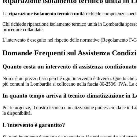
Riparazione isolamento termico unità in 
La
riparazione isolamento termico unità
richiede competenze specifi
Chi richiede riparazione isolamento termico unità in Lombardia spess
procedure collaudate.
L'intervento è eseguito nel rispetto delle normative (Regolamento F-
Domande Frequenti sul Assistenza Condiz
Quanto costa un intervento di assistenza condizionat
Non c'è un prezzo fisso perché ogni intervento è diverso. Quello che g
più comuni in Lombardia si collocano nella fascia 80-250€+IVA. La di
In quanto tempo arriva il tecnico climatizzazione in
Per le urgenze, il nostro tecnico climatizzazione può essere da te in 
la disponibilità.
L'intervento è garantito?
Sì, ogni intervento è coperto da garanzia sui lavori eseguiti e sui materi