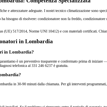
Lombardia: Competenza Specializzata
che e attrezzature adeguate. I nostri tecnico climatizzazione sono specia
o ha bisogno di risolvere: condizionatore non fa freddo, condizionator
Gas (UE) 517/2014, Norme UNI 10412) e con materiali certificati. Chia
ionatori in Lombardia
ori in Lombardia?
arantiamo è un preventivo trasparente e confermato prima di iniziare — 
agnosi telefonica al 331 246 6237 è gratuita.
 Lombardia?
Lombardia in 30-90 minuti dalla chiamata. Per gli interventi programmati,
ali installati. Se il problema si ripresenta entro il periodo di garanzia, 