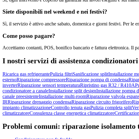
Siete disponibili nel weekend e nei festivi?
Sì, il servizio è attivo anche sabato, domenica e giorni festivi. Per l
Come posso pagare?
Accettiamo contanti, POS, bonifico bancario e fattura elettronica. Il p
I nostri servizi di
assistenza condizionatori
Ricarica gas refrigerante
Pulizia filtri
Sanificazione split
Installazione m
esterno
Riparazione compressore
Riparazione pompa di condensa
Ripar
inverter
Riparazione sensori temperatura
Ripristino gas R32 / R410A
Pu
condizionatore a canale
Installazione split design
Installazione pompa di
canale preesistente
Installazione multi-room
Riparazione valvola espan
IR
Riparazione drenaggio condensa
Riparazione circuito frigorifero
Rip
impianto climatizzazione
Controllo tenuta gas
Pulizia completa split
Ver
climatizzatore
Consulenza classe energetica climatizzatore
Certificazio
Problemi comuni:
riparazione isolamento 