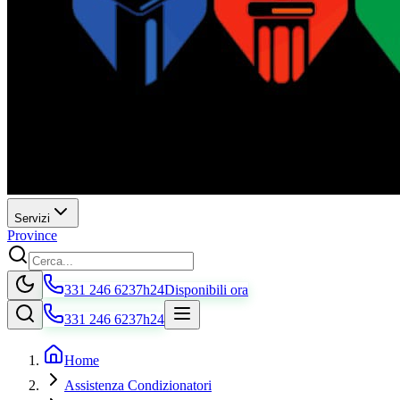
Servizi
Province
331 246 6237
h24
Disponibili ora
331 246 6237
h24
Home
Assistenza Condizionatori