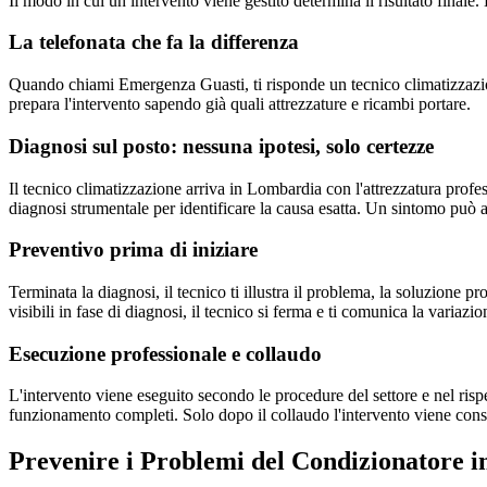
Il modo in cui un intervento viene gestito determina il risultato fin
La telefonata che fa la differenza
Quando chiami Emergenza Guasti, ti risponde un tecnico climatizzazion
prepara l'intervento sapendo già quali attrezzature e ricambi portare.
Diagnosi sul posto: nessuna ipotesi, solo certezze
Il tecnico climatizzazione arriva in Lombardia con l'attrezzatura profes
diagnosi strumentale per identificare la causa esatta. Un sintomo può av
Preventivo prima di iniziare
Terminata la diagnosi, il tecnico ti illustra il problema, la soluzione 
visibili in fase di diagnosi, il tecnico si ferma e ti comunica la variazio
Esecuzione professionale e collaudo
L'intervento viene eseguito secondo le procedure del settore e nel r
funzionamento completi. Solo dopo il collaudo l'intervento viene cons
Prevenire i Problemi del Condizionatore 