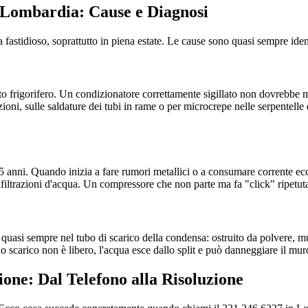
 Lombardia: Cause e Diagnosi
stidioso, soprattutto in piena estate. Le cause sono quasi sempre ident
ito frigorifero. Un condizionatore correttamente sigillato non dovrebbe m
nzioni, sulle saldature dei tubi in rame o per microcrepe nelle serpentelle 
5 anni. Quando inizia a fare rumori metallici o a consumare corrente ecce
infiltrazioni d'acqua. Un compressore che non parte ma fa "click" ripetu
 quasi sempre nel tubo di scarico della condensa: ostruito da polvere, mu
o scarico non è libero, l'acqua esce dallo split e può danneggiare il mur
one: Dal Telefono alla Risoluzione