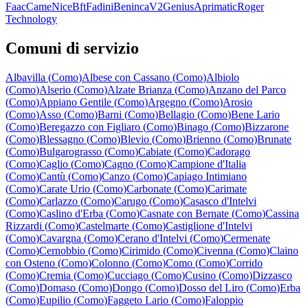
Faac
Came
Nice
Bft
Fadini
Beninca
V2
Genius
Aprimatic
Roger
Technology
Comuni di servizio
Albavilla
(
Como
)
Albese con Cassano
(
Como
)
Albiolo
(
Como
)
Alserio
(
Como
)
Alzate Brianza
(
Como
)
Anzano del Parco
(
Como
)
Appiano Gentile
(
Como
)
Argegno
(
Como
)
Arosio
(
Como
)
Asso
(
Como
)
Barni
(
Como
)
Bellagio
(
Como
)
Bene Lario
(
Como
)
Beregazzo con Figliaro
(
Como
)
Binago
(
Como
)
Bizzarone
(
Como
)
Blessagno
(
Como
)
Blevio
(
Como
)
Brienno
(
Como
)
Brunate
(
Como
)
Bulgarograsso
(
Como
)
Cabiate
(
Como
)
Cadorago
(
Como
)
Caglio
(
Como
)
Cagno
(
Como
)
Campione d'Italia
(
Como
)
Cantù
(
Como
)
Canzo
(
Como
)
Capiago Intimiano
(
Como
)
Carate Urio
(
Como
)
Carbonate
(
Como
)
Carimate
(
Como
)
Carlazzo
(
Como
)
Carugo
(
Como
)
Casasco d'Intelvi
(
Como
)
Caslino d'Erba
(
Como
)
Casnate con Bernate
(
Como
)
Cassina
Rizzardi
(
Como
)
Castelmarte
(
Como
)
Castiglione d'Intelvi
(
Como
)
Cavargna
(
Como
)
Cerano d'Intelvi
(
Como
)
Cermenate
(
Como
)
Cernobbio
(
Como
)
Cirimido
(
Como
)
Civenna
(
Como
)
Claino
con Osteno
(
Como
)
Colonno
(
Como
)
Como
(
Como
)
Corrido
(
Como
)
Cremia
(
Como
)
Cucciago
(
Como
)
Cusino
(
Como
)
Dizzasco
(
Como
)
Domaso
(
Como
)
Dongo
(
Como
)
Dosso del Liro
(
Como
)
Erba
(
Como
)
Eupilio
(
Como
)
Faggeto Lario
(
Como
)
Faloppio