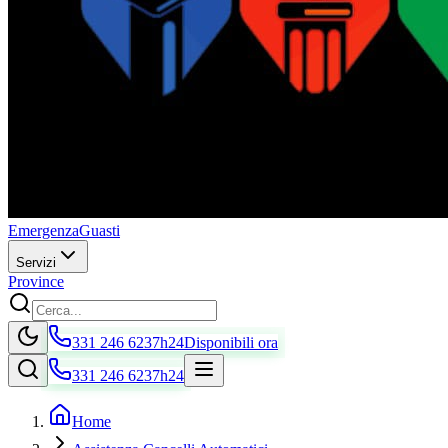
Emergenza
Guasti
Servizi
Province
331 246 6237
h24
Disponibili ora
331 246 6237
h24
Home