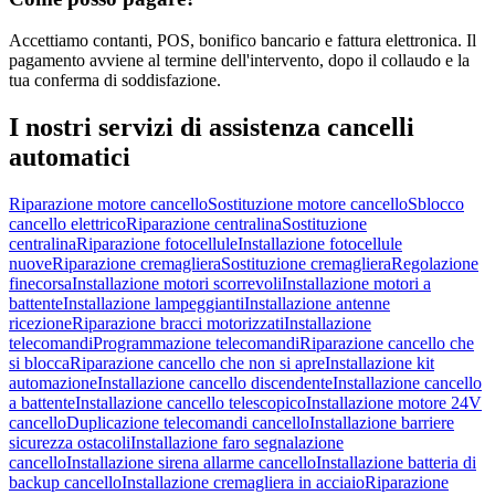
Accettiamo contanti, POS, bonifico bancario e fattura elettronica. Il
pagamento avviene al termine dell'intervento, dopo il collaudo e la
tua conferma di soddisfazione.
I nostri servizi di
assistenza cancelli
automatici
Riparazione motore cancello
Sostituzione motore cancello
Sblocco
cancello elettrico
Riparazione centralina
Sostituzione
centralina
Riparazione fotocellule
Installazione fotocellule
nuove
Riparazione cremagliera
Sostituzione cremagliera
Regolazione
finecorsa
Installazione motori scorrevoli
Installazione motori a
battente
Installazione lampeggianti
Installazione antenne
ricezione
Riparazione bracci motorizzati
Installazione
telecomandi
Programmazione telecomandi
Riparazione cancello che
si blocca
Riparazione cancello che non si apre
Installazione kit
automazione
Installazione cancello discendente
Installazione cancello
a battente
Installazione cancello telescopico
Installazione motore 24V
cancello
Duplicazione telecomandi cancello
Installazione barriere
sicurezza ostacoli
Installazione faro segnalazione
cancello
Installazione sirena allarme cancello
Installazione batteria di
backup cancello
Installazione cremagliera in acciaio
Riparazione