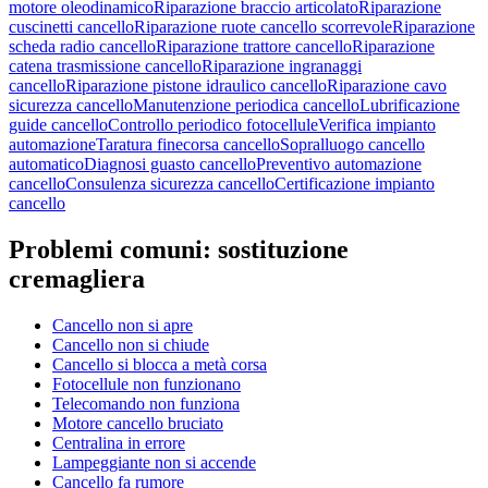
motore oleodinamico
Riparazione braccio articolato
Riparazione
cuscinetti cancello
Riparazione ruote cancello scorrevole
Riparazione
scheda radio cancello
Riparazione trattore cancello
Riparazione
catena trasmissione cancello
Riparazione ingranaggi
cancello
Riparazione pistone idraulico cancello
Riparazione cavo
sicurezza cancello
Manutenzione periodica cancello
Lubrificazione
guide cancello
Controllo periodico fotocellule
Verifica impianto
automazione
Taratura finecorsa cancello
Sopralluogo cancello
automatico
Diagnosi guasto cancello
Preventivo automazione
cancello
Consulenza sicurezza cancello
Certificazione impianto
cancello
Problemi comuni:
sostituzione
cremagliera
Cancello non si apre
Cancello non si chiude
Cancello si blocca a metà corsa
Fotocellule non funzionano
Telecomando non funziona
Motore cancello bruciato
Centralina in errore
Lampeggiante non si accende
Cancello fa rumore