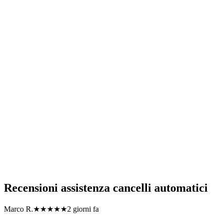
Quali zone coprite con il servizio di assistenza cancelli automatici?
Offrite garanzia sugli interventi di assistenza cancelli automatici?
Siete disponibili per interventi urgenti di assistenza cancelli
automatici in Lombardia?
Quali tipi di malfunzionamento del cancello automatico risolvete in
Lombardia?
Come posso richiedere un preventivo per assistenza cancelli
automatici?
Recensioni
assistenza cancelli automatici
Marco R.
★★★★★
2 giorni fa