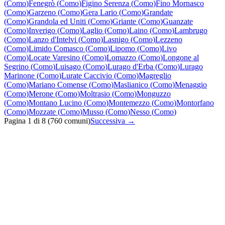
(
Como
)
Fenegrò
(
Como
)
Figino Serenza
(
Como
)
Fino Mornasco
(
Como
)
Garzeno
(
Como
)
Gera Lario
(
Como
)
Grandate
(
Como
)
Grandola ed Uniti
(
Como
)
Griante
(
Como
)
Guanzate
(
Como
)
Inverigo
(
Como
)
Laglio
(
Como
)
Laino
(
Como
)
Lambrugo
(
Como
)
Lanzo d'Intelvi
(
Como
)
Lasnigo
(
Como
)
Lezzeno
(
Como
)
Limido Comasco
(
Como
)
Lipomo
(
Como
)
Livo
(
Como
)
Locate Varesino
(
Como
)
Lomazzo
(
Como
)
Longone al
Segrino
(
Como
)
Luisago
(
Como
)
Lurago d'Erba
(
Como
)
Lurago
Marinone
(
Como
)
Lurate Caccivio
(
Como
)
Magreglio
(
Como
)
Mariano Comense
(
Como
)
Maslianico
(
Como
)
Menaggio
(
Como
)
Merone
(
Como
)
Moltrasio
(
Como
)
Monguzzo
(
Como
)
Montano Lucino
(
Como
)
Montemezzo
(
Como
)
Montorfano
(
Como
)
Mozzate
(
Como
)
Musso
(
Como
)
Nesso
(
Como
)
Pagina
1
di
8
(
760
comuni)
Successiva →
Quanto costa un intervento di assistenza cancelli automatici in
Lombardia?
Quanto tempo serve per un intervento di assistenza cancelli
automatici in Lombardia?