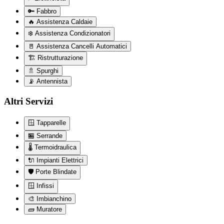
🔑
Fabbro
🔥
Assistenza Caldaie
❄️
Assistenza Condizionatori
🚪
Assistenza Cancelli Automatici
🏗️
Ristrutturazione
🚿
Spurghi
📡
Antennista
Altri Servizi
🪟
Tapparelle
🏪
Serrande
🌡️
Termoidraulica
🔌
Impianti Elettrici
🛡️
Porte Blindate
🪟
Infissi
🎨
Imbianchino
🧱
Muratore