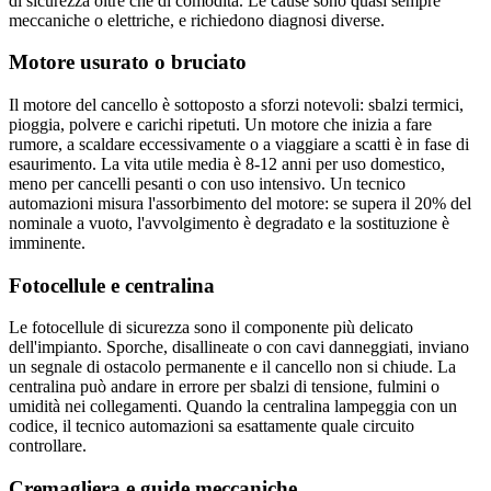
di sicurezza oltre che di comodità. Le cause sono quasi sempre
meccaniche o elettriche, e richiedono diagnosi diverse.
Motore usurato o bruciato
Il motore del cancello è sottoposto a sforzi notevoli: sbalzi termici,
pioggia, polvere e carichi ripetuti. Un motore che inizia a fare
rumore, a scaldare eccessivamente o a viaggiare a scatti è in fase di
esaurimento. La vita utile media è 8-12 anni per uso domestico,
meno per cancelli pesanti o con uso intensivo. Un tecnico
automazioni misura l'assorbimento del motore: se supera il 20% del
nominale a vuoto, l'avvolgimento è degradato e la sostituzione è
imminente.
Fotocellule e centralina
Le fotocellule di sicurezza sono il componente più delicato
dell'impianto. Sporche, disallineate o con cavi danneggiati, inviano
un segnale di ostacolo permanente e il cancello non si chiude. La
centralina può andare in errore per sbalzi di tensione, fulmini o
umidità nei collegamenti. Quando la centralina lampeggia con un
codice, il tecnico automazioni sa esattamente quale circuito
controllare.
Cremagliera e guide meccaniche