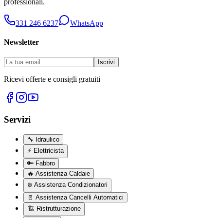
professionali.
331 246 6237
WhatsApp
Newsletter
Iscrivi
Ricevi offerte e consigli gratuiti
Servizi
🔧
Idraulico
⚡
Elettricista
🔑
Fabbro
🔥
Assistenza Caldaie
❄️
Assistenza Condizionatori
🚪
Assistenza Cancelli Automatici
🏗️
Ristrutturazione