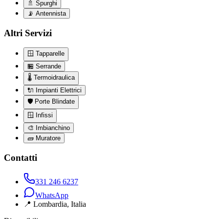
🚿
Spurghi
📡
Antennista
Altri Servizi
🪟
Tapparelle
🏪
Serrande
🌡️
Termoidraulica
🔌
Impianti Elettrici
🛡️
Porte Blindate
🪟
Infissi
🎨
Imbianchino
🧱
Muratore
Contatti
331 246 6237
WhatsApp
📍
Lombardia
, Italia