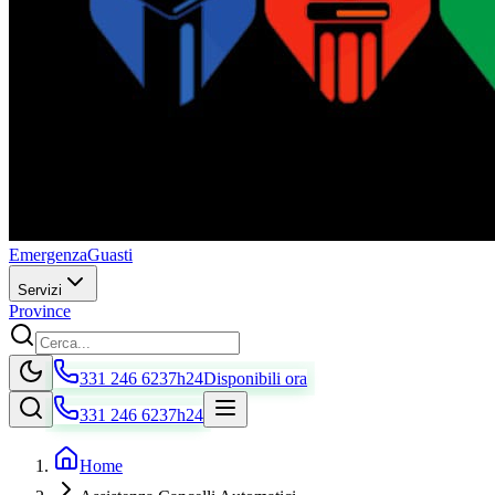
Emergenza
Guasti
Servizi
Province
331 246 6237
h24
Disponibili ora
331 246 6237
h24
Home