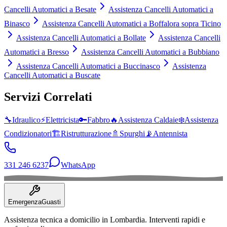
Cancelli Automatici a Besate
Assistenza Cancelli Automatici a
Binasco
Assistenza Cancelli Automatici a Boffalora sopra Ticino
Assistenza Cancelli Automatici a Bollate
Assistenza Cancelli
Automatici a Bresso
Assistenza Cancelli Automatici a Bubbiano
Assistenza Cancelli Automatici a Buccinasco
Assistenza
Cancelli Automatici a Buscate
Servizi Correlati
🔧
Idraulico
⚡
Elettricista
🔑
Fabbro
🔥
Assistenza Caldaie
❄️
Assistenza
Condizionatori
🏗️
Ristrutturazione
🚿
Spurghi
📡
Antennista
331 246 6237
WhatsApp
Emergenza
Guasti
Assistenza tecnica a domicilio in
Lombardia
. Interventi rapidi e