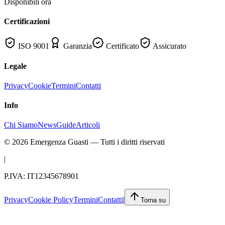
Disponibili ora
Certificazioni
ISO 9001
Garanzia
Certificato
Assicurato
Legale
Privacy
Cookie
Termini
Contatti
Info
Chi Siamo
News
Guide
Articoli
©
2026
Emergenza Guasti
— Tutti i diritti riservati
|
P.IVA: IT12345678901
Privacy
Cookie Policy
Termini
Contatti
|
Torna su