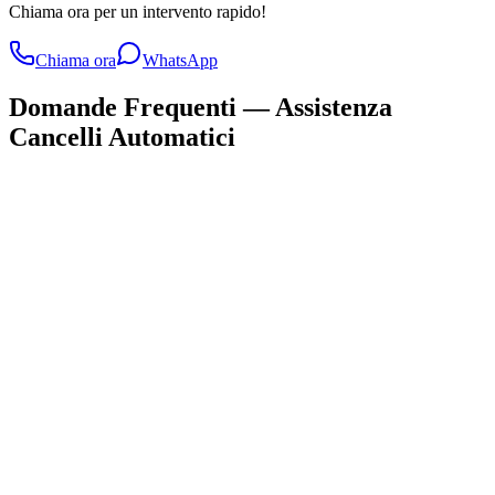
Chiama ora per un intervento rapido!
Chiama ora
WhatsApp
Domande Frequenti —
Assistenza
Cancelli Automatici
Quanto costa un intervento di assistenza cancelli automatici in
Lombardia?
Quanto tempo serve per un intervento di assistenza cancelli
automatici in Lombardia?
Quali zone coprite con il servizio di assistenza cancelli automatici?
Offrite garanzia sugli interventi di assistenza cancelli automatici?