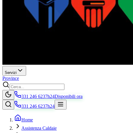
Servizi
Province
331 246 6237
h24
Disponibili ora
331 246 6237
h24
Home
Assistenza Caldaie