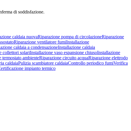
onferma di soddisfazione.
lazione caldaia nuova
Riparazione pompa di circolazione
Riparazione
ssostato
Riparazione ventilatore fumi
Installazione
llazione caldaia a condensazione
Installazione caldaia
 collettori solari
Installazione vaso espansione chiuso
Installazione
e termostato ambiente
Riparazione circuito acqua
Riparazione elettrodo
ia caldaia
Pulizia scambiatore caldaia
Controllo periodico fumi
Verifica
ertificazione impianto termico