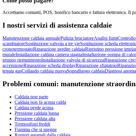
Come posso pagare?
Accettiamo contanti, POS, bonifico bancario e fattura elettronica. Il p
I nostri servizi di
assistenza caldaie
Manutenzione caldaia annuale
Pulizia bruciatore
Analisi fumi
Controll
scambiatore
Sostituzione valvola a tre vie
Sostituzione scheda elettroni
cronotermostato
Riparazione perdite caldaia
Ripristino pressione impia
murale
Installazione caldaia camera stagna
Installazione pompa di calo
gruppo riempimento
Installazione valvola di sicurezza
Riparazione circ
accensione
Riparazione scheda display
Riparazione sfiatatoio
Riparazio
tenuta gas
Collaudo caldaia nuova
Sopralluogo caldaia
Diagnosi anomal
Problemi comuni:
manutenzione straordin
Caldaia non parte
Caldaia non fa acqua calda
Caldaia perde acqua
Pressione caldaia bassa
Pressione caldaia alta
Termosifoni freddi
Fiamma che si spegne
Rumori anomali dalla caldaia