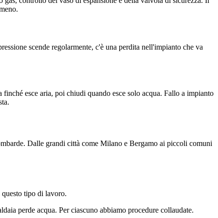
 gas, controllo del vaso di espansione e della valvola di sicurezza. Il
 meno.
la pressione scende regolarmente, c'è una perdita nell'impianto che va
tta finché esce aria, poi chiudi quando esce solo acqua. Fallo a impianto
sta.
ce lombarde. Dalle grandi città come Milano e Bergamo ai piccoli comuni
 questo tipo di lavoro.
caldaia perde acqua. Per ciascuno abbiamo procedure collaudate.