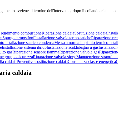
agamento avviene al termine dell'intervento, dopo il collaudo e la tua c
o rendimento combustione
Riparazione caldaia
Sostituzione caldaia
Instal
ca
Spurgo termosifoni
Installazione valvole termostatiche
Riparazione pre
nto
Installazione scarico condensa
Messa a norma impianto termico
Insta
re
Installazione sistema ibrido
Installazione scaldabagno a gas
Installazione
uito gas
Riparazione sensore fiamma
Riparazione valvola gas
Riparazion
ne gruppo sicurezza
Riparazione valvola sfogo
Manutenzione straordinar
ia caldaia
Preventivo sostituzione caldaia
Consulenza classe energetica
C
aria caldaia