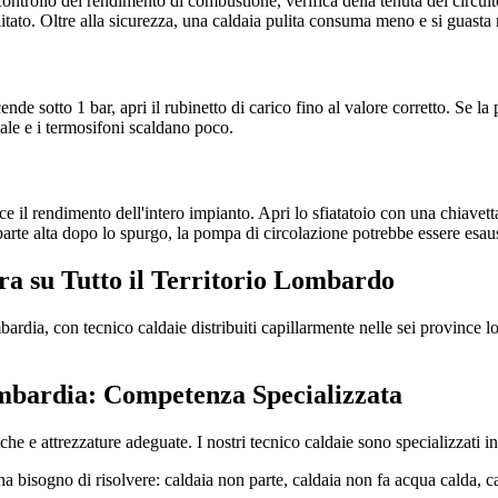
ntrollo del rendimento di combustione, verifica della tenuta del circuito
itato. Oltre alla sicurezza, una caldaia pulita consuma meno e si guasta
ende sotto 1 bar, apri il rubinetto di carico fino al valore corretto. Se 
male e i termosifoni scaldano poco.
uce il rendimento dell'intero impianto. Apri lo sfiatatoio con una chiave
parte alta dopo lo spurgo, la pompa di circolazione potrebbe essere esau
ra su Tutto il Territorio Lombardo
ombardia, con tecnico caldaie distribuiti capillarmente nelle sei provin
mbardia: Competenza Specializzata
e e attrezzature adeguate. I nostri tecnico caldaie sono specializzati in
a bisogno di risolvere: caldaia non parte, caldaia non fa acqua calda, 