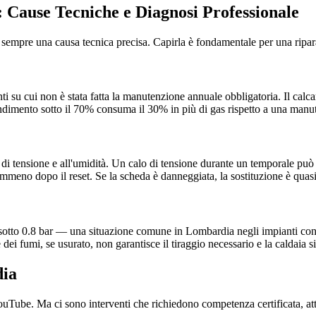
 Cause Tecniche e Diagnosi Professionale
 sempre una causa tecnica precisa. Capirla è fondamentale per una ripar
i su cui non è stata fatta la manutenzione annuale obbligatoria. Il calca
endimento sotto il 70% consuma il 30% in più di gas rispetto a una manu
 di tensione e all'umidità. Un calo di tensione durante un temporale può 
emmeno dopo il reset. Se la scheda è danneggiata, la sostituzione è qu
 sotto 0.8 bar — una situazione comune in Lombardia negli impianti con 
e dei fumi, se usurato, non garantisce il tiraggio necessario e la caldaia
dia
su YouTube. Ma ci sono interventi che richiedono competenza certificata, 