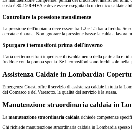
La manutenzione comprende: pulizia del bruciatore, analisi dei fumi, co
costo è 80-150€+IVA e deve essere eseguita da un tecnico caldaie abil
Controllare la pressione mensilmente
La pressione dell'impianto deve essere tra 1.2 e 1.5 bar a freddo. Se sc
cercata e riparata. Non ignorare la pressione bassa: la caldaia lavora 
Spurgare i termosifoni prima dell'inverno
L'aria nei termosifoni impedisce il riscaldamento della parte alta e rid
freddo e con la pompa spenta. Se i termosifoni sono freddi solo nella 
Assistenza Caldaie in Lombardia: Copertu
Emergenza Guasti offre il servizio di assistenza caldaie in tutta la L
del Comasco e del Varesotto, la qualità del servizio è la stessa.
Manutenzione straordinaria caldaia in Lo
La
manutenzione straordinaria caldaia
richiede competenze specifich
Chi richiede manutenzione straordinaria caldaia in Lombardia spesso h